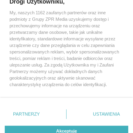
Drogi Użytkowniku,
Żaden utwór zamieszczony w serwisie nie może być powielany i
My, naszych 1162 zaufanych partnerów oraz inne
rozpowszechniany lub dalej rozpowszechniany w jakikolwiek sposób
podmioty z Grupy ZPR Media uzyskujemy dostęp i
(w tym także elektroniczny lub mechaniczny) na jakimkolwiek polu
eksploatacji w jakiejkolwiek formie, włącznie z umieszczaniem w
przechowujemy informacje na urządzeniu oraz
Internecie bez pisemnej zgody właściciela praw. Jakiekolwiek użycie
przetwarzamy dane osobowe, takie jak unikalne
lub wykorzystanie utworów w całości lub w części z naruszeniem
identyfikatory, standardowe informacje wysyłane przez
prawa, tzn. bez właściwej zgody, jest zabronione pod groźbą kary i
może być ścigane prawnie.
urządzenie czy dane przeglądania w celu zapewniania
spersonalizowanych reklam, wybór spersonalizowanych
treści, pomiar reklam i treści, badanie odbiorców oraz
ulepszanie usług. Za zgodą Użytkownika my i Zaufani
Partnerzy możemy używać dokładnych danych
geolokalizacyjnych oraz aktywnie skanować
charakterystykę urządzenia do celów identyfikacji.
O nas
Ponieważ cenimy Twoją prywatność, prosimy o zgodę na
korzystanie z tych technologii poprzez kliknięcie
Informacje prawne
„Akceptuję”. Zgoda jest dobrowolna i zawsze możesz ją
zmienić/wycofać klikając przycisk ustawień prywatności
Nasze serwisy
PARTNERZY
USTAWIENIA
znajdujący się w lewym dolnym rogu strony
. Niektóre
© 2026 Grupa ZPR Media
rodzaje przetwarzania danych nie wymagają zgody
Akceptuję
użytkownika, ale masz prawo sprzeciwić się takiemu