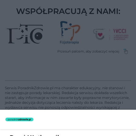
WSPÓŁPRACUJĄ Z NAMI:
Serwis PoradnikZdrowie.pl ma charakter edukacyjny, nie stanowi i
nie zastępuje porady lekarskiej. Redakcja serwisu dokłada wszelkich
starań, aby informacje w nim zawarte były poprawne merytorycznie,
jednakże decyzja dotycząca leczenia należy do lekarza. Redakcja i
wydawca serwisu nie ponoszą odpowiedzialności wynikającej z
zastosowania informacji zamieszczonych na stronach serwisu, który
nie prowadzi działalności leczniczej polegającej na udzielaniu
świadczeń zdrowotnych w rozumieniu art. 3 ust 1 ustawy o
działalności leczniczej.