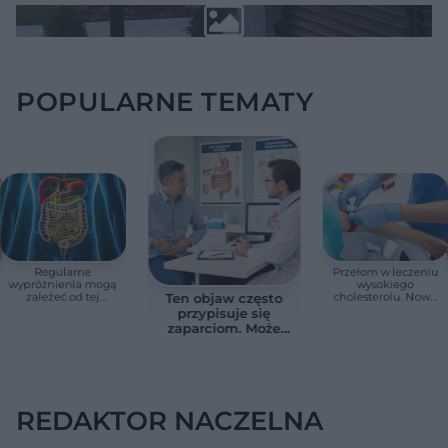
POPULARNE TEMATY
Regularne
Przełom w leczeniu
wypróżnienia mogą
wysokiego
zależeć od tej
cholesterolu. Nowa
Ten objaw często
witaminy. Odkrycie
terapia zmniejszyła
przypisuje się
zaskoczyło
LDL o ponad połowę
zaparciom. Może
naukowców
jednak wskazywać
na chorobę jelita
REDAKTOR NACZELNA