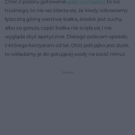
Choć z pozoru gotowanie
jajek na miękko
to nic
trudnego, to nie raz zdarza się, że kiedy odkrawamy
łyżeczką górną warstwę białka, środek jest suchy,
albo co gorsza, część białka nie ścięła się i nie
wygląda zbyt apetycznie. Dlatego polecam sposób,
z którego korzystam od lat. Otóż jeśli jajko jest duże,
to wkładamy je do gotującej wody na sześć minut.