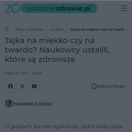
Diety i żywienie
Co jesz
Jajka na miękko czy na twardo?
Naukowcy ustalili, które są zdrowsze
Jajka na miękko czy na
twardo? Naukowcy ustalili,
które są zdrowsze
2024-01-23
15:59
Dodaj do Google
Magdalena Siraga
O gustach się nie dyskutuje, jedni wolą jajka