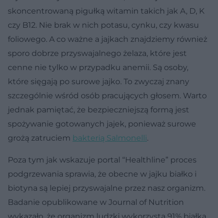
skoncentrowaną pigułką witamin takich jak A, D, K
czy B12. Nie brak w nich potasu, cynku, czy kwasu
foliowego. A co ważne a jajkach znajdziemy również
sporo dobrze przyswajalnego żelaza, które jest
cenne nie tylko w przypadku anemii. Są osoby,
które sięgają po surowe jajko. To zwyczaj znany
szczególnie wśród osób pracujących głosem. Warto
jednak pamiętać, że bezpieczniejszą formą jest
spożywanie gotowanych jajek, ponieważ surowe
grożą zatruciem
bakterią Salmonelli
.
Poza tym jak wskazuje portal “Healthline” proces
podgrzewania sprawia, że obecne w jajku białko i
biotyna są lepiej przyswajalne przez nasz organizm.
Badanie opublikowane w Journal of Nutrition
wykazało, że organizm ludzki wykorzysta 91% białka