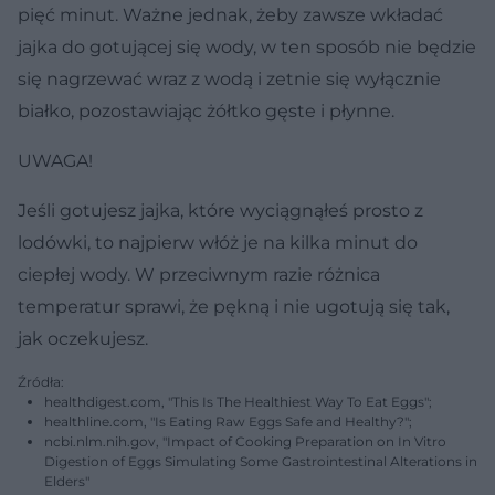
pięć minut. Ważne jednak, żeby zawsze wkładać
jajka do gotującej się wody, w ten sposób nie będzie
się nagrzewać wraz z wodą i zetnie się wyłącznie
białko, pozostawiając żółtko gęste i płynne.
UWAGA!
Jeśli gotujesz jajka, które wyciągnąłeś prosto z
lodówki, to najpierw włóż je na kilka minut do
ciepłej wody. W przeciwnym razie różnica
temperatur sprawi, że pękną i nie ugotują się tak,
jak oczekujesz.
Źródła:
healthdigest.com, "This Is The Healthiest Way To Eat Eggs";
healthline.com, "Is Eating Raw Eggs Safe and Healthy?";
ncbi.nlm.nih.gov, "Impact of Cooking Preparation on In Vitro
Digestion of Eggs Simulating Some Gastrointestinal Alterations in
Elders"