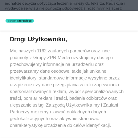
jednakże decyzja dotycząca leczenia należy do lekarza. Redakcja i
wydawca serwisu nie ponoszą odpowiedzialności wynikającej z
zastosowania informacji zamieszczonych na stronach serwisu, który
nie prowadzi działalności leczniczej polegającej na udzielaniu
świadczeń zdrowotnych w rozumieniu art. 3 ust 1 ustawy o
działalności leczniczej.
Drogi Użytkowniku,
Żaden utwór zamieszczony w serwisie nie może być powielany i
My, naszych 1162 zaufanych partnerów oraz inne
rozpowszechniany lub dalej rozpowszechniany w jakikolwiek sposób
podmioty z Grupy ZPR Media uzyskujemy dostęp i
(w tym także elektroniczny lub mechaniczny) na jakimkolwiek polu
eksploatacji w jakiejkolwiek formie, włącznie z umieszczaniem w
przechowujemy informacje na urządzeniu oraz
Internecie bez pisemnej zgody właściciela praw. Jakiekolwiek użycie
przetwarzamy dane osobowe, takie jak unikalne
lub wykorzystanie utworów w całości lub w części z naruszeniem
identyfikatory, standardowe informacje wysyłane przez
prawa, tzn. bez właściwej zgody, jest zabronione pod groźbą kary i
może być ścigane prawnie.
urządzenie czy dane przeglądania w celu zapewniania
spersonalizowanych reklam, wybór spersonalizowanych
treści, pomiar reklam i treści, badanie odbiorców oraz
ulepszanie usług. Za zgodą Użytkownika my i Zaufani
Partnerzy możemy używać dokładnych danych
geolokalizacyjnych oraz aktywnie skanować
charakterystykę urządzenia do celów identyfikacji.
O nas
Ponieważ cenimy Twoją prywatność, prosimy o zgodę na