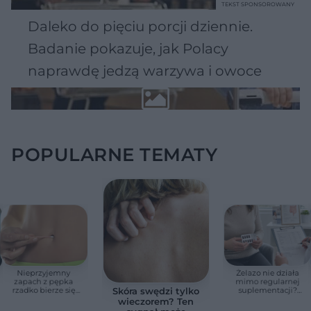
TEKST SPONSOROWANY
Daleko do pięciu porcji dziennie.
Badanie pokazuje, jak Polacy
naprawdę jedzą warzywa i owoce
POPULARNE TEMATY
Nieprzyjemny
Żelazo nie działa
zapach z pępka
mimo regularnej
rzadko bierze się
suplementacji?
Skóra swędzi tylko
znikąd. Jeden objaw
Przyczyna może
wieczorem? Ten
zmienia wszystko
ukrywać się w