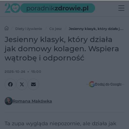
Diety i żywienie
Co jesz
Jesienny klasyk, który działa jak
domowy kolagen. Wspiera wątrobę i odporność
Jesienny klasyk, który działa
jak domowy kolagen. Wspiera
wątrobę i odporność
2025-10-24
15:00
Dodaj do Google
Romana Makówka
Ta zupa wygląda niepozornie, ale działa jak