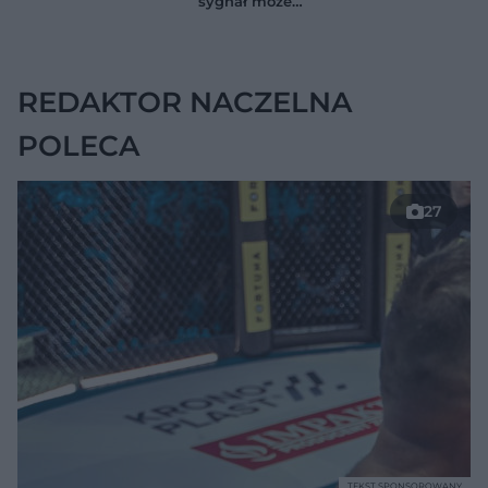
sygnał może
jelitach
wskazywać na
chorobę, która długo
nie daje objawów
REDAKTOR NACZELNA
POLECA
27
TEKST SPONSOROWANY