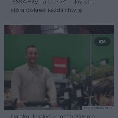
"ESKA Hity na Czasie" – playlista,
która rozkręci każdą chwilę
5
TEKST SPONSOROWANY
Daleko do pięciu porcji dziennie.