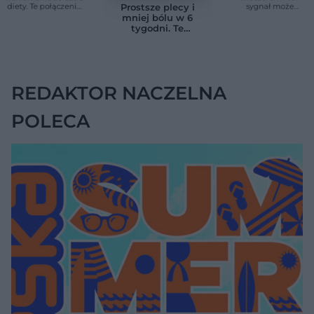
diety. Te połączenia
sygnał może
Prostsze plecy i
produktów
wskazywać na
mniej bólu w 6
pomagają przy
chorobę, która długo
tygodni. Te
anemii
nie daje objawów
ćwiczenia
pomagają
zmniejszyć wdowi
garb
REDAKTOR NACZELNA
POLECA