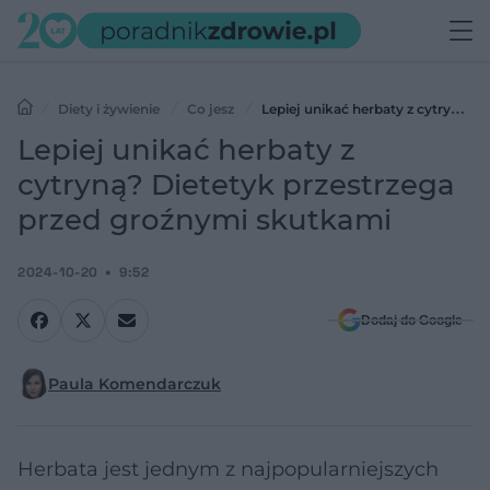
Diety i żywienie
Co jesz
Lepiej unikać herbaty z cytryną?
Dietetyk przestrzega przed groźnymi skutkami
Lepiej unikać herbaty z
cytryną? Dietetyk przestrzega
przed groźnymi skutkami
2024-10-20
9:52
Dodaj do Google
Paula Komendarczuk
Herbata jest jednym z najpopularniejszych