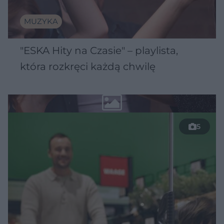
MUZYKA
"ESKA Hity na Czasie" – playlista,
która rozkręci każdą chwilę
5