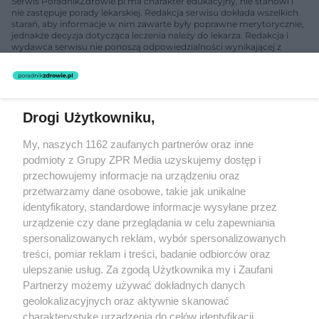
Serwis PoradnikZdrowie.pl ma charakter edukacyjny, nie stanowi i
nie zastępuje porady lekarskiej. Redakcja serwisu dokłada wszelkich
starań, aby informacje w nim zawarte były poprawne merytorycznie,
jednakże decyzja dotycząca leczenia należy do lekarza. Redakcja i
wydawca serwisu nie ponoszą odpowiedzialności wynikającej z
zastosowania informacji zamieszczonych na stronach serwisu, który
nie prowadzi działalności leczniczej polegającej na udzielaniu
świadczeń zdrowotnych w rozumieniu art. 3 ust 1 ustawy o
działalności leczniczej.
Drogi Użytkowniku,
Żaden utwór zamieszczony w serwisie nie może być powielany i
My, naszych 1162 zaufanych partnerów oraz inne
rozpowszechniany lub dalej rozpowszechniany w jakikolwiek sposób
podmioty z Grupy ZPR Media uzyskujemy dostęp i
(w tym także elektroniczny lub mechaniczny) na jakimkolwiek polu
eksploatacji w jakiejkolwiek formie, włącznie z umieszczaniem w
przechowujemy informacje na urządzeniu oraz
Internecie bez pisemnej zgody właściciela praw. Jakiekolwiek użycie
przetwarzamy dane osobowe, takie jak unikalne
lub wykorzystanie utworów w całości lub w części z naruszeniem
identyfikatory, standardowe informacje wysyłane przez
prawa, tzn. bez właściwej zgody, jest zabronione pod groźbą kary i
może być ścigane prawnie.
urządzenie czy dane przeglądania w celu zapewniania
spersonalizowanych reklam, wybór spersonalizowanych
treści, pomiar reklam i treści, badanie odbiorców oraz
ulepszanie usług. Za zgodą Użytkownika my i Zaufani
Partnerzy możemy używać dokładnych danych
geolokalizacyjnych oraz aktywnie skanować
charakterystykę urządzenia do celów identyfikacji.