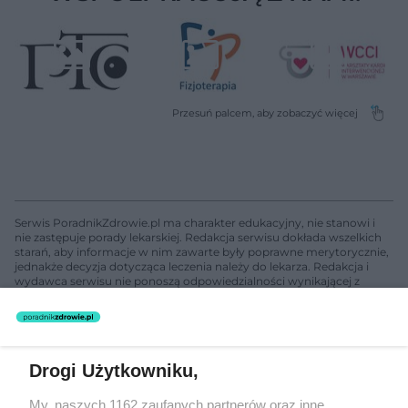
Serwis PoradnikZdrowie.pl ma charakter edukacyjny, nie stanowi i
nie zastępuje porady lekarskiej. Redakcja serwisu dokłada wszelkich
starań, aby informacje w nim zawarte były poprawne merytorycznie,
jednakże decyzja dotycząca leczenia należy do lekarza. Redakcja i
wydawca serwisu nie ponoszą odpowiedzialności wynikającej z
zastosowania informacji zamieszczonych na stronach serwisu, który
nie prowadzi działalności leczniczej polegającej na udzielaniu
świadczeń zdrowotnych w rozumieniu art. 3 ust 1 ustawy o
działalności leczniczej.
Drogi Użytkowniku,
Żaden utwór zamieszczony w serwisie nie może być powielany i
My, naszych 1162 zaufanych partnerów oraz inne