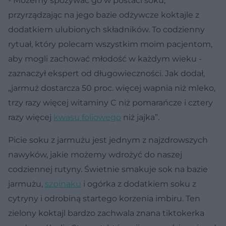
- Możemy spożywać go w postaci soku,
przyrządzając na jego bazie odżywcze koktajle z
dodatkiem ulubionych składników. To codzienny
rytuał, który polecam wszystkim moim pacjentom,
aby mogli zachować młodość w każdym wieku -
zaznaczył ekspert od długowieczności. Jak dodał,
„jarmuż dostarcza 50 proc. więcej wapnia niż mleko,
trzy razy więcej witaminy C niż pomarańcze i cztery
razy więcej
kwasu foliowego
niż jajka”.
Picie soku z jarmużu jest jednym z najzdrowszych
nawyków, jakie możemy wdrożyć do naszej
codziennej rutyny. Świetnie smakuje sok na bazie
jarmużu,
szpinaku
i ogórka z dodatkiem soku z
cytryny i odrobiną startego korzenia imbiru. Ten
zielony koktajl bardzo zachwala znana tiktokerka