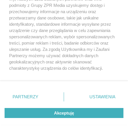
rozpowszechniany lub dalej rozpowszechniany w jakikolwiek sposób
podmioty z Grupy ZPR Media uzyskujemy dostęp i
(w tym także elektroniczny lub mechaniczny) na jakimkolwiek polu
eksploatacji w jakiejkolwiek formie, włącznie z umieszczaniem w
przechowujemy informacje na urządzeniu oraz
Internecie bez pisemnej zgody właściciela praw. Jakiekolwiek użycie
przetwarzamy dane osobowe, takie jak unikalne
lub wykorzystanie utworów w całości lub w części z naruszeniem
identyfikatory, standardowe informacje wysyłane przez
prawa, tzn. bez właściwej zgody, jest zabronione pod groźbą kary i
może być ścigane prawnie.
urządzenie czy dane przeglądania w celu zapewniania
spersonalizowanych reklam, wybór spersonalizowanych
treści, pomiar reklam i treści, badanie odbiorców oraz
ulepszanie usług. Za zgodą Użytkownika my i Zaufani
Partnerzy możemy używać dokładnych danych
geolokalizacyjnych oraz aktywnie skanować
charakterystykę urządzenia do celów identyfikacji.
O nas
Ponieważ cenimy Twoją prywatność, prosimy o zgodę na
korzystanie z tych technologii poprzez kliknięcie
Informacje prawne
„Akceptuję”. Zgoda jest dobrowolna i zawsze możesz ją
zmienić/wycofać klikając przycisk ustawień prywatności
Nasze serwisy
PARTNERZY
USTAWIENIA
znajdujący się w lewym dolnym rogu strony
. Niektóre
© 2026 Grupa ZPR Media
rodzaje przetwarzania danych nie wymagają zgody
Akceptuję
użytkownika, ale masz prawo sprzeciwić się takiemu
przetwarzaniu. Preferencje będą miały zastosowanie tylko
na tej witrynie.