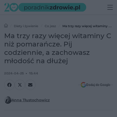
Diety i żywienie
Co jesz
Ma trzy razy więcej witaminy C niż
pomarańcze. Pij codziennie, a zachowasz młodość na dłużej
Ma trzy razy więcej witaminy C
niż pomarańcze. Pij
codziennie, a zachowasz
młodość na dłużej
2024-04-25
15:44
Dodaj do Google
Anna Tłustochowicz