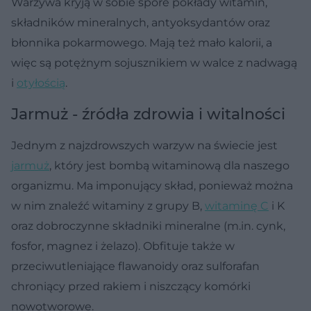
Warzywa kryją w sobie spore pokłady witamin,
składników mineralnych, antyoksydantów oraz
błonnika pokarmowego. Mają też mało kalorii, a
więc są potężnym sojusznikiem w walce z nadwagą
i
otyłością
.
Jarmuż - źródła zdrowia i witalności
Jednym z najzdrowszych warzyw na świecie jest
jarmuż
, który jest bombą witaminową dla naszego
organizmu. Ma imponujący skład, ponieważ można
w nim znaleźć witaminy z grupy B,
witaminę C
i K
oraz dobroczynne składniki mineralne (m.in. cynk,
fosfor, magnez i żelazo). Obfituje także w
przeciwutleniające flawanoidy oraz sulforafan
chroniący przed rakiem i niszczący komórki
nowotworowe.