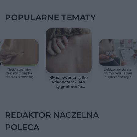
POPULARNE TEMATY
Nieprzyjemny
Żelazo nie działa
zapach z pępka
mimo regularnej
rzadko bierze się
suplementacji?
Skóra swędzi tylko
znikąd. Jeden objaw
Przyczyna może
wieczorem? Ten
zmienia wszystko
ukrywać się w
sygnał może
jelitach
wskazywać na
chorobę, która długo
nie daje objawów
REDAKTOR NACZELNA
POLECA