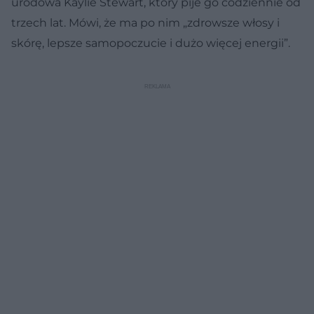
urodowa Kaylie Stewart, który pije go codziennie od
trzech lat. Mówi, że ma po nim „zdrowsze włosy i
skórę, lepsze samopoczucie i dużo więcej energii”.