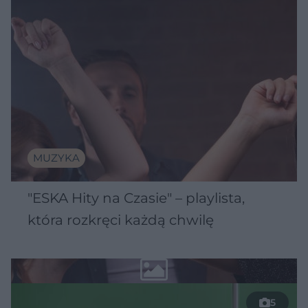
MUZYKA
"ESKA Hity na Czasie" – playlista,
która rozkręci każdą chwilę
5