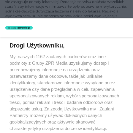
nie zastępuje porady lekarskiej. Redakcja serwisu dokłada wszelkich
starań, aby informacje w nim zawarte były poprawne merytorycznie,
jednakże decyzja dotycząca leczenia należy do lekarza. Redakcja i
wydawca serwisu nie ponoszą odpowiedzialności wynikającej z
zastosowania informacji zamieszczonych na stronach serwisu, który
nie prowadzi działalności leczniczej polegającej na udzielaniu
świadczeń zdrowotnych w rozumieniu art. 3 ust 1 ustawy o
działalności leczniczej.
Drogi Użytkowniku,
Żaden utwór zamieszczony w serwisie nie może być powielany i
My, naszych 1162 zaufanych partnerów oraz inne
rozpowszechniany lub dalej rozpowszechniany w jakikolwiek sposób
podmioty z Grupy ZPR Media uzyskujemy dostęp i
(w tym także elektroniczny lub mechaniczny) na jakimkolwiek polu
eksploatacji w jakiejkolwiek formie, włącznie z umieszczaniem w
przechowujemy informacje na urządzeniu oraz
Internecie bez pisemnej zgody właściciela praw. Jakiekolwiek użycie
przetwarzamy dane osobowe, takie jak unikalne
lub wykorzystanie utworów w całości lub w części z naruszeniem
identyfikatory, standardowe informacje wysyłane przez
prawa, tzn. bez właściwej zgody, jest zabronione pod groźbą kary i
może być ścigane prawnie.
urządzenie czy dane przeglądania w celu zapewniania
spersonalizowanych reklam, wybór spersonalizowanych
treści, pomiar reklam i treści, badanie odbiorców oraz
ulepszanie usług. Za zgodą Użytkownika my i Zaufani
Partnerzy możemy używać dokładnych danych
geolokalizacyjnych oraz aktywnie skanować
charakterystykę urządzenia do celów identyfikacji.
O nas