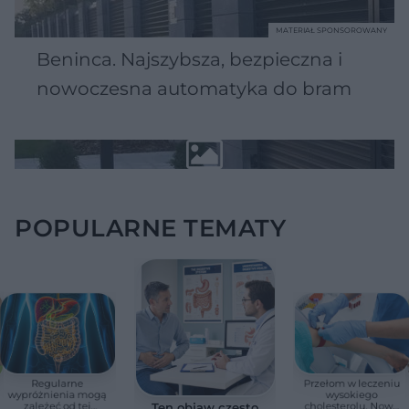
MATERIAŁ SPONSOROWANY
Beninca. Najszybsza, bezpieczna i
nowoczesna automatyka do bram
POPULARNE TEMATY
Regularne
Przełom w leczeniu
wypróżnienia mogą
wysokiego
zależeć od tej
cholesterolu. Nowa
Ten objaw często