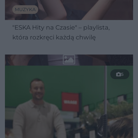
MUZYKA
"ESKA Hity na Czasie" – playlista,
która rozkręci każdą chwilę
5