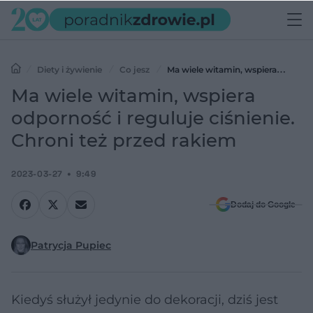
Diety i żywienie
Co jesz
Ma wiele witamin, wspiera
odporność i reguluje ciśnienie. Chroni też przed rakiem
Ma wiele witamin, wspiera
odporność i reguluje ciśnienie.
Chroni też przed rakiem
2023-03-27
9:49
Dodaj do Google
Patrycja Pupiec
Kiedyś służył jedynie do dekoracji, dziś jest