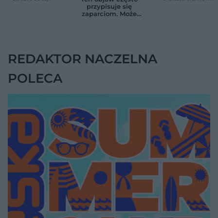
witaminy. Odkrycie
terapia zmniejszyła
przypisuje się
zaskoczyło
LDL o ponad połowę
zaparciom. Może
naukowców
jednak wskazywać
na chorobę jelita
REDAKTOR NACZELNA
POLECA