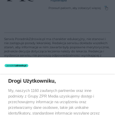
Serwis PoradnikZdrowie.pl ma charakter edukacyjny, nie stanowi i
nie zastępuje porady lekarskiej. Redakcja serwisu dokłada wszelkich
starań, aby informacje w nim zawarte były poprawne merytorycznie,
jednakże decyzja dotycząca leczenia należy do lekarza. Redakcja i
wydawca serwisu nie ponoszą odpowiedzialności wynikającej z
zastosowania informacji zamieszczonych na stronach serwisu, który
nie prowadzi działalności leczniczej polegającej na udzielaniu
świadczeń zdrowotnych w rozumieniu art. 3 ust 1 ustawy o
działalności leczniczej.
Drogi Użytkowniku,
Żaden utwór zamieszczony w serwisie nie może być powielany i
My, naszych 1160 zaufanych partnerów oraz inne
rozpowszechniany lub dalej rozpowszechniany w jakikolwiek sposób
podmioty z Grupy ZPR Media uzyskujemy dostęp i
(w tym także elektroniczny lub mechaniczny) na jakimkolwiek polu
eksploatacji w jakiejkolwiek formie, włącznie z umieszczaniem w
przechowujemy informacje na urządzeniu oraz
Internecie bez pisemnej zgody właściciela praw. Jakiekolwiek użycie
przetwarzamy dane osobowe, takie jak unikalne
lub wykorzystanie utworów w całości lub w części z naruszeniem
identyfikatory, standardowe informacje wysyłane przez
prawa, tzn. bez właściwej zgody, jest zabronione pod groźbą kary i