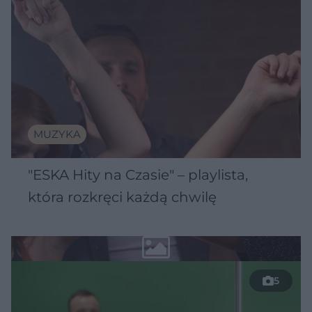
MUZYKA
"ESKA Hity na Czasie" – playlista,
która rozkręci każdą chwilę
5