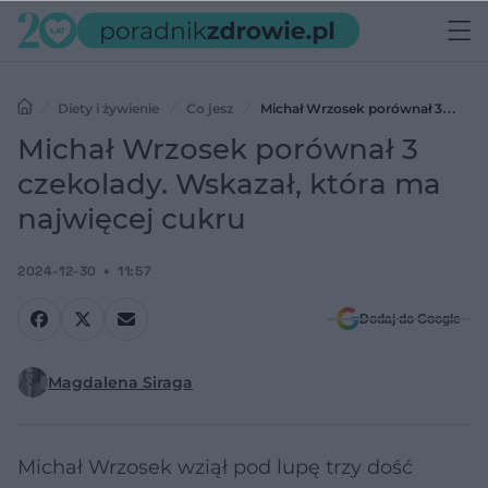
Diety i żywienie
Co jesz
Michał Wrzosek porównał 3
czekolady. Wskazał, która ma najwięcej cukru
Michał Wrzosek porównał 3
czekolady. Wskazał, która ma
najwięcej cukru
2024-12-30
11:57
Dodaj do Google
Magdalena Siraga
Michał Wrzosek wziął pod lupę trzy dość