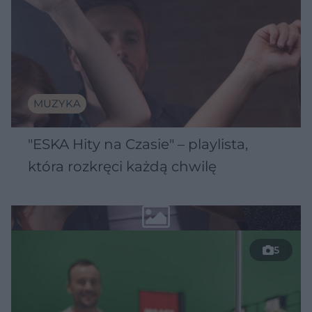
MUZYKA
"ESKA Hity na Czasie" – playlista,
która rozkręci każdą chwilę
5