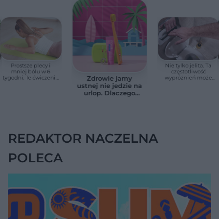
Prostsze plecy i
Nie tylko jelita. Ta
mniej bólu w 6
częstotliwość
tygodni. Te ćwiczenia
wypróżnień może
Zdrowie jamy
pomagają
mieć znaczenie dla
ustnej nie jedzie na
zmniejszyć wdowi
całego organizmu
urlop. Dlaczego
garb
podczas wakacji nie
warto zapominać o
przestrzeniach
międzyzębowych?
REDAKTOR NACZELNA
POLECA