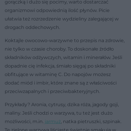
gorączką i dużo się pocimy, warto dostarczać
organizmowi odpowiednią ilość płynów. Picie
ułatwia też rozrzedzenie wydzieliny zalegającej w
drogach oddechowych.
Koktajle owocowo-warzywne to przepis na zdrowie,
nie tylko w czasie choroby. To doskonałe źródło
składników odżywczych, witamin i minerałów. Jeśli
dopadnie cię infekcja, śmiało sięgaj po składniki
obfitujące w witaminę C. Do napojów możesz
dodać miód i imbir, które znane są z właściwości
przeciwzapalnych i przeciwbakteryjnych.
Przykłady? Aronia, cytrusy, dzika róża, jagody goji,
maliny. Jeśli chodzi o warzywa, tu też jest dużo
możliwości, m.in.
jarmuż
, natka pietruszki, szpinak.
Te zielone warzywa liściaste świetnie smakują w