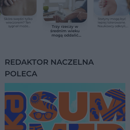
Skóra swędzi tylko
Statyny mogą być
wieczorem? Ten
lepiej tolerowane.
sygnał może
Naukowcy odkryli,
Trzy rzeczy w
wskazywać na
jak ograniczyć
średnim wieku
chorobę, która długo
działania na mięśnie
mogą oddalić
nie daje objawów
demencję o prawie
13 lat. Naukowcy
wskazali kluczowe
czynniki
REDAKTOR NACZELNA
POLECA