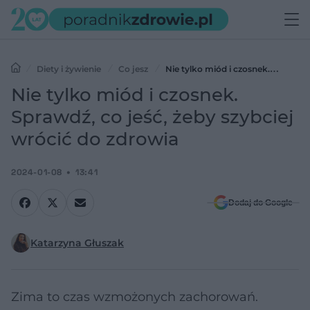
Diety i żywienie
Co jesz
Nie tylko miód i czosnek.
Sprawdź, co jeść, żeby szybciej wrócić do zdrowia
Nie tylko miód i czosnek.
Sprawdź, co jeść, żeby szybciej
wrócić do zdrowia
2024-01-08
13:41
Dodaj do Google
Katarzyna Głuszak
Zima to czas wzmożonych zachorowań.