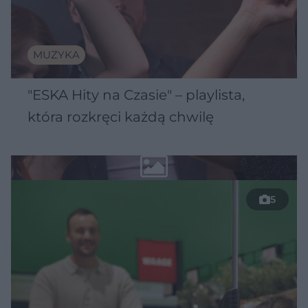
MUZYKA
"ESKA Hity na Czasie" – playlista,
która rozkręci każdą chwilę
5