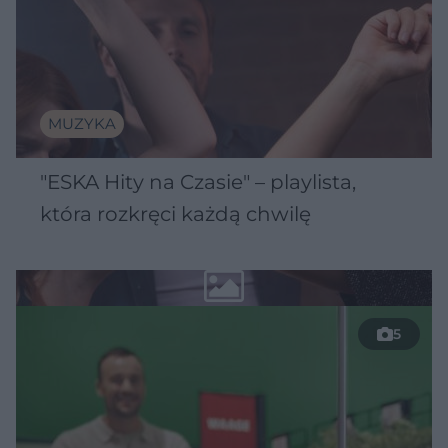
MUZYKA
"ESKA Hity na Czasie" – playlista,
która rozkręci każdą chwilę
5