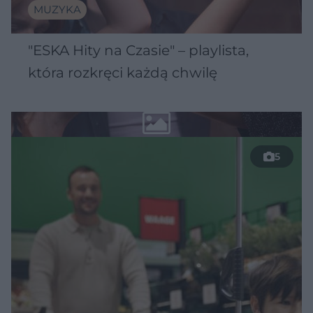
MUZYKA
"ESKA Hity na Czasie" – playlista,
która rozkręci każdą chwilę
5