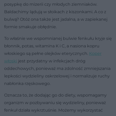
posypkę do mizerii czy młodych ziemniaków.
Baldachimy lądują w słoikach z kiszonkami. A co z
bulwą? Otóż ona także jest jadalna, a w zapiekanej
formie smakuje obłędnie.
To właśnie we wspomnianej bulwie fenkułu kryje się
błonnik, potas, witamina K i C, a nasiona kopru
włoskiego są pełne olejków eterycznych.
Koper
włoski
jest przydatny w infekcjach dróg
oddechowych, ponieważ ma zdolność zmniejszania
lepkości wydzieliny oskrzelowej i normalizuje ruchy
nabłonka rzęskowego.
Oznacza to, że dodając go do diety, wspomagamy
organizm w pozbywaniu się wydzieliny, ponieważ
fenkuł działa wykrztuśnie. Możemy wykorzystać