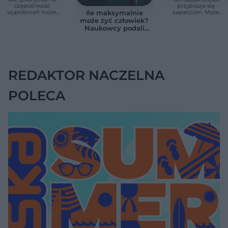
częstotliwość
przypisuje się
wypróżnień może
zaparciom. Może
Ile maksymalnie
mieć znaczenie dla
jednak wskazywać
może żyć człowiek?
całego organizmu
na chorobę jelita
Naukowcy podali
zaskakującą liczbę
REDAKTOR NACZELNA
POLECA