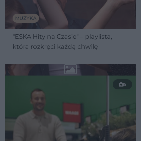
MUZYKA
"ESKA Hity na Czasie" – playlista,
która rozkręci każdą chwilę
5