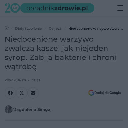
Diety i żywienie
Co jesz
Niedocenione warzywo zwalcza
kaszel jak niejeden syrop. Zabija bakterie i chroni wątrobę
Niedocenione warzywo
zwalcza kaszel jak niejeden
syrop. Zabija bakterie i chroni
wątrobę
2024-09-20
11:31
Dodaj do Google
Magdalena Siraga