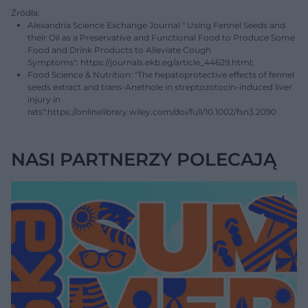
Źródła:
Alexandria Science Exchange Journal " Using Fennel Seeds and
their Oil as a Preservative and Functional Food to Produce Some
Food and Drink Products to Alleviate Cough
Symptoms": https://journals.ekb.eg/article_44629.html;
Food Science & Nutrition: "The hepatoprotective effects of fennel
seeds extract and trans-Anethole in streptozotocin-induced liver
injury in
rats":https://onlinelibrary.wiley.com/doi/full/10.1002/fsn3.2090
NASI PARTNERZY POLECAJĄ