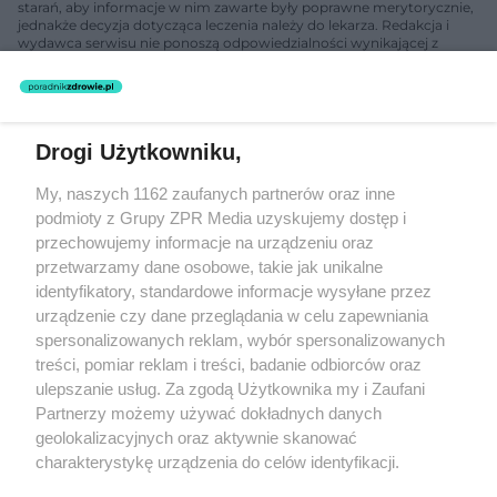
starań, aby informacje w nim zawarte były poprawne merytorycznie,
jednakże decyzja dotycząca leczenia należy do lekarza. Redakcja i
wydawca serwisu nie ponoszą odpowiedzialności wynikającej z
zastosowania informacji zamieszczonych na stronach serwisu, który
nie prowadzi działalności leczniczej polegającej na udzielaniu
świadczeń zdrowotnych w rozumieniu art. 3 ust 1 ustawy o
działalności leczniczej.
Drogi Użytkowniku,
Żaden utwór zamieszczony w serwisie nie może być powielany i
My, naszych 1162 zaufanych partnerów oraz inne
rozpowszechniany lub dalej rozpowszechniany w jakikolwiek sposób
podmioty z Grupy ZPR Media uzyskujemy dostęp i
(w tym także elektroniczny lub mechaniczny) na jakimkolwiek polu
eksploatacji w jakiejkolwiek formie, włącznie z umieszczaniem w
przechowujemy informacje na urządzeniu oraz
Internecie bez pisemnej zgody właściciela praw. Jakiekolwiek użycie
przetwarzamy dane osobowe, takie jak unikalne
lub wykorzystanie utworów w całości lub w części z naruszeniem
identyfikatory, standardowe informacje wysyłane przez
prawa, tzn. bez właściwej zgody, jest zabronione pod groźbą kary i
może być ścigane prawnie.
urządzenie czy dane przeglądania w celu zapewniania
spersonalizowanych reklam, wybór spersonalizowanych
treści, pomiar reklam i treści, badanie odbiorców oraz
ulepszanie usług. Za zgodą Użytkownika my i Zaufani
Partnerzy możemy używać dokładnych danych
geolokalizacyjnych oraz aktywnie skanować
charakterystykę urządzenia do celów identyfikacji.
O nas
Ponieważ cenimy Twoją prywatność, prosimy o zgodę na