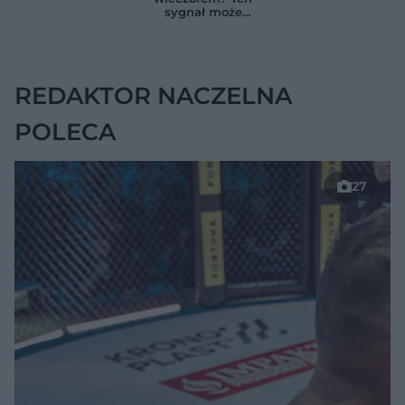
zmienia wszystko
ukrywać się w
sygnał może
jelitach
wskazywać na
chorobę, która długo
nie daje objawów
REDAKTOR NACZELNA
POLECA
27