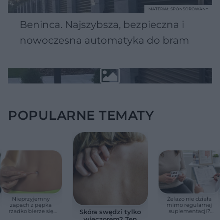
MATERIAŁ SPONSOROWANY
Beninca. Najszybsza, bezpieczna i
nowoczesna automatyka do bram
POPULARNE TEMATY
Nieprzyjemny
Żelazo nie działa
zapach z pępka
mimo regularnej
rzadko bierze się
suplementacji?
Skóra swędzi tylko
znikąd. Jeden objaw
Przyczyna może
wieczorem? Ten