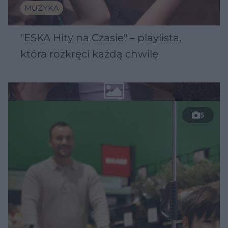
MUZYKA
"ESKA Hity na Czasie" – playlista,
która rozkręci każdą chwilę
5