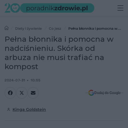
Diety i żywienie
Co jesz
Pełna błonnika i pomocna w
nadciśnieniu. Skórka od arbuza nie musi trafiać na kompost
Pełna błonnika i pomocna w
nadciśnieniu. Skórka od
arbuza nie musi trafiać na
kompost
2024-07-31
10:55
Dodaj do Google
Kinga Goldstein