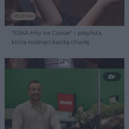
MUZYKA
"ESKA Hity na Czasie" – playlista,
która rozkręci każdą chwilę
5