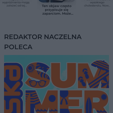
wypróżnienia mogą
wysokiego
zależeć od tej
cholesterolu. Nowa
Ten objaw często
witaminy. Odkrycie
terapia zmniejszyła
przypisuje się
zaskoczyło
LDL o ponad połowę
zaparciom. Może
naukowców
jednak wskazywać
na chorobę jelita
REDAKTOR NACZELNA
POLECA