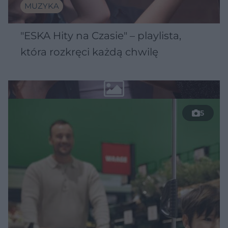
MUZYKA
"ESKA Hity na Czasie" – playlista,
która rozkręci każdą chwilę
5