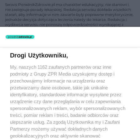
Serwis PoradnikZdrowie.pl ma charakter edukacyjny, nie stanowi i
nie zastępuje porady lekarskiej. Redakcja serwisu dokłada wszelkich
starań, aby informacje w nim zawarte były poprawne merytorycznie,
jednakże decyzja dotycząca leczenia należy do lekarza. Redakcja i
wydawca serwisu nie ponoszą odpowiedzialności wynikającej z
zastosowania informacji zamieszczonych na stronach serwisu, który
nie prowadzi działalności leczniczej polegającej na udzielaniu
świadczeń zdrowotnych w rozumieniu art. 3 ust 1 ustawy o
działalności leczniczej.
Drogi Użytkowniku,
Żaden utwór zamieszczony w serwisie nie może być powielany i
My, naszych 1162 zaufanych partnerów oraz inne
rozpowszechniany lub dalej rozpowszechniany w jakikolwiek sposób
podmioty z Grupy ZPR Media uzyskujemy dostęp i
(w tym także elektroniczny lub mechaniczny) na jakimkolwiek polu
eksploatacji w jakiejkolwiek formie, włącznie z umieszczaniem w
przechowujemy informacje na urządzeniu oraz
Internecie bez pisemnej zgody właściciela praw. Jakiekolwiek użycie
przetwarzamy dane osobowe, takie jak unikalne
lub wykorzystanie utworów w całości lub w części z naruszeniem
identyfikatory, standardowe informacje wysyłane przez
prawa, tzn. bez właściwej zgody, jest zabronione pod groźbą kary i
może być ścigane prawnie.
urządzenie czy dane przeglądania w celu zapewniania
spersonalizowanych reklam, wybór spersonalizowanych
treści, pomiar reklam i treści, badanie odbiorców oraz
ulepszanie usług. Za zgodą Użytkownika my i Zaufani
Partnerzy możemy używać dokładnych danych
geolokalizacyjnych oraz aktywnie skanować