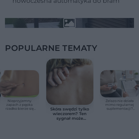
nowoczesna automatyka do bram
POPULARNE TEMATY
Nieprzyjemny
Żelazo nie działa
zapach z pępka
mimo regularnej
rzadko bierze się
suplementacji?
Skóra swędzi tylko
znikąd. Jeden objaw
Przyczyna może
wieczorem? Ten
zmienia wszystko
ukrywać się w
sygnał może
jelitach
wskazywać na
chorobę, która długo
nie daje objawów