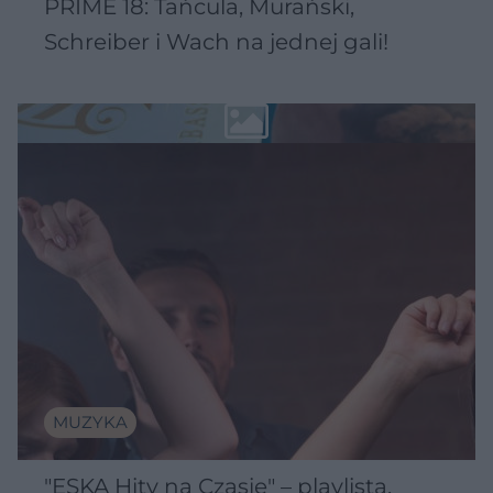
PRIME 18: Tańcula, Murański,
Schreiber i Wach na jednej gali!
MUZYKA
"ESKA Hity na Czasie" – playlista,