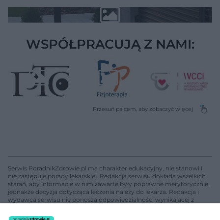
WSPÓŁPRACUJĄ Z NAMI:
Serwis PoradnikZdrowie.pl ma charakter edukacyjny, nie stanowi i
nie zastępuje porady lekarskiej. Redakcja serwisu dokłada wszelkich
starań, aby informacje w nim zawarte były poprawne merytorycznie,
jednakże decyzja dotycząca leczenia należy do lekarza. Redakcja i
wydawca serwisu nie ponoszą odpowiedzialności wynikającej z
zastosowania informacji zamieszczonych na stronach serwisu, który
nie prowadzi działalności leczniczej polegającej na udzielaniu