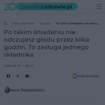
Diety i żywienie
Co jesz
Po takim śniadaniu nie odczujesz
głodu przez kilka godzin. To zasługa jednego składnika
Po takim śniadaniu nie
odczujesz głodu przez kilka
godzin. To zasługa jednego
składnika
2023-08-31
15:42
Dodaj do Google
Anna Tłustochowicz