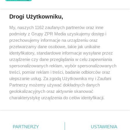
świadczeń zdrowotnych w rozumieniu art. 3 ust 1 ustawy o
działalności leczniczej.
Drogi Użytkowniku,
Żaden utwór zamieszczony w serwisie nie może być powielany i
My, naszych 1162 zaufanych partnerów oraz inne
rozpowszechniany lub dalej rozpowszechniany w jakikolwiek sposób
podmioty z Grupy ZPR Media uzyskujemy dostęp i
(w tym także elektroniczny lub mechaniczny) na jakimkolwiek polu
eksploatacji w jakiejkolwiek formie, włącznie z umieszczaniem w
przechowujemy informacje na urządzeniu oraz
Internecie bez pisemnej zgody właściciela praw. Jakiekolwiek użycie
przetwarzamy dane osobowe, takie jak unikalne
lub wykorzystanie utworów w całości lub w części z naruszeniem
identyfikatory, standardowe informacje wysyłane przez
prawa, tzn. bez właściwej zgody, jest zabronione pod groźbą kary i
może być ścigane prawnie.
urządzenie czy dane przeglądania w celu zapewniania
spersonalizowanych reklam, wybór spersonalizowanych
treści, pomiar reklam i treści, badanie odbiorców oraz
ulepszanie usług. Za zgodą Użytkownika my i Zaufani
Partnerzy możemy używać dokładnych danych
geolokalizacyjnych oraz aktywnie skanować
charakterystykę urządzenia do celów identyfikacji.
O nas
Ponieważ cenimy Twoją prywatność, prosimy o zgodę na
korzystanie z tych technologii poprzez kliknięcie
Informacje prawne
„Akceptuję”. Zgoda jest dobrowolna i zawsze możesz ją
zmienić/wycofać klikając przycisk ustawień prywatności
Nasze serwisy
PARTNERZY
USTAWIENIA