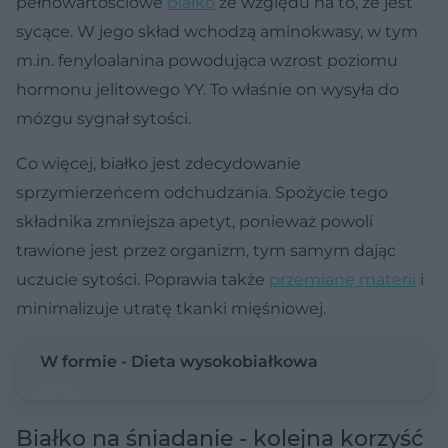
pełnowartościowe
białko
ze względu na to, że jest
sycące. W jego skład wchodzą aminokwasy, w tym
m.in. fenyloalanina powodująca wzrost poziomu
hormonu jelitowego YY. To właśnie on wysyła do
mózgu sygnał sytości.
Co więcej, białko jest zdecydowanie
sprzymierzeńcem odchudzania. Spożycie tego
składnika zmniejsza apetyt, ponieważ powoli
trawione jest przez organizm, tym samym dając
uczucie sytości. Poprawia także
przemianę materii
i
minimalizuje utratę tkanki mięśniowej.
W formie - Dieta wysokobiałkowa
Białko na śniadanie - kolejna korzyść