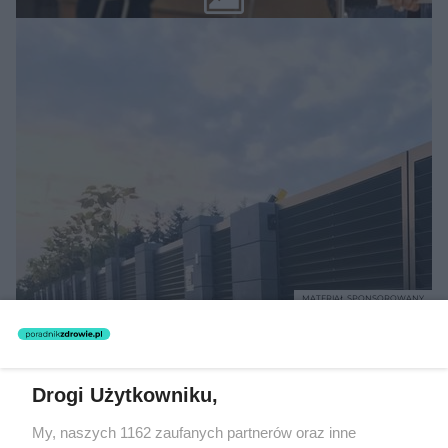
MATERIAŁ SPONSOROWANY
Beninca. Najszybsza, bezpieczna i
nowoczesna automatyka do bram
Drogi Użytkowniku,
My, naszych 1162 zaufanych partnerów oraz inne