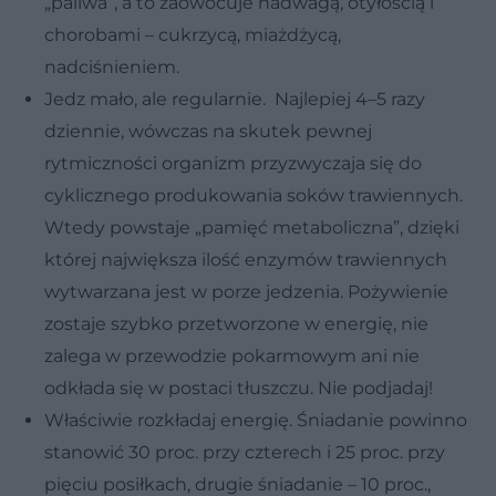
„paliwa”, a to zaowocuje nadwagą, otyłością i
chorobami – cukrzycą, miażdżycą,
nadciśnieniem.
Jedz mało, ale regularnie. Najlepiej 4–5 razy
dziennie, wówczas na skutek pewnej
rytmiczności organizm przyzwyczaja się do
cyklicznego produkowania soków trawiennych.
Wtedy powstaje „pamięć metaboliczna”, dzięki
której największa ilość enzymów trawiennych
wytwarzana jest w porze jedzenia. Pożywienie
zostaje szybko przetworzone w energię, nie
zalega w przewodzie pokarmowym ani nie
odkłada się w postaci tłuszczu. Nie podjadaj!
Właściwie rozkładaj energię. Śniadanie powinno
stanowić 30 proc. przy czterech i 25 proc. przy
pięciu posiłkach, drugie śniadanie – 10 proc.,