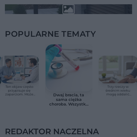
POPULARNE TEMATY
Ten objaw często
Trzy rzeczy w
przypisuje się
średnim wieku
zaparciom. Może
mogą oddalić
Dwaj bracia, ta
jednak wskazywać
demencję o prawie
sama ciężka
na chorobę jelita
13 lat. Naukowcy
choroba. Wszystko
wskazali kluczowe
zmieniają jedne
czynniki
urodziny
REDAKTOR NACZELNA