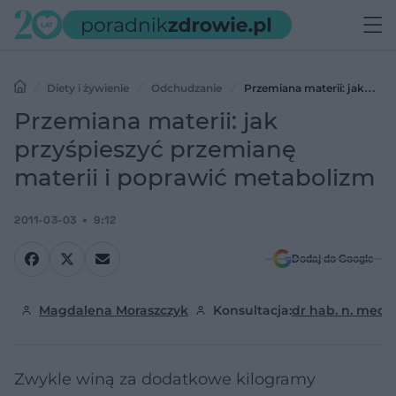
Diety i żywienie
Odchudzanie
Przemiana materii: jak
przyśpieszyć przemianę materii i poprawić metabolizm
Przemiana materii: jak
przyśpieszyć przemianę
materii i poprawić metabolizm
2011-03-03
9:12
Dodaj do Google
Magdalena Moraszczyk
Konsultacja:
dr hab. n. med
Zwykle winą za dodatkowe kilogramy