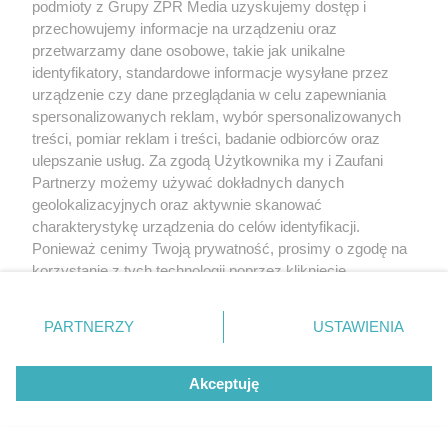
podmioty z Grupy ZPR Media uzyskujemy dostęp i
przechowujemy informacje na urządzeniu oraz
WSPÓŁPRACUJĄ Z NAMI:
przetwarzamy dane osobowe, takie jak unikalne
identyfikatory, standardowe informacje wysyłane przez
urządzenie czy dane przeglądania w celu zapewniania
spersonalizowanych reklam, wybór spersonalizowanych
treści, pomiar reklam i treści, badanie odbiorców oraz
ulepszanie usług. Za zgodą Użytkownika my i Zaufani
Partnerzy możemy używać dokładnych danych
geolokalizacyjnych oraz aktywnie skanować
charakterystykę urządzenia do celów identyfikacji.
Ponieważ cenimy Twoją prywatność, prosimy o zgodę na
korzystanie z tych technologii poprzez kliknięcie
„Akceptuję”. Zgoda jest dobrowolna i zawsze możesz ją
Serwis PoradnikZdrowie.pl ma charakter edukacyjny, nie stanowi i
zmienić/wycofać klikając przycisk ustawień prywatności
nie zastępuje porady lekarskiej. Redakcja serwisu dokłada wszelkich
PARTNERZY
USTAWIENIA
starań, aby informacje w nim zawarte były poprawne merytorycznie,
znajdujący się w lewym dolnym rogu strony
. Niektóre
jednakże decyzja dotycząca leczenia należy do lekarza. Redakcja i
rodzaje przetwarzania danych nie wymagają zgody
wydawca serwisu nie ponoszą odpowiedzialności wynikającej z
zastosowania informacji zamieszczonych na stronach serwisu, który
Akceptuję
użytkownika, ale masz prawo sprzeciwić się takiemu
nie prowadzi działalności leczniczej polegającej na udzielaniu
przetwarzaniu. Preferencje będą miały zastosowanie tylko
świadczeń zdrowotnych w rozumieniu art. 3 ust 1 ustawy o
działalności leczniczej.
na tej witrynie.