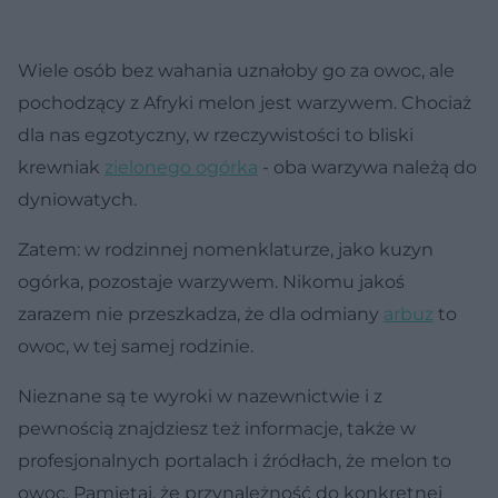
Wiele osób bez wahania uznałoby go za owoc, ale
pochodzący z Afryki melon jest warzywem. Chociaż
dla nas egzotyczny, w rzeczywistości to bliski
krewniak
zielonego ogórka
- oba warzywa należą do
dyniowatych.
Zatem: w rodzinnej nomenklaturze, jako kuzyn
ogórka, pozostaje warzywem. Nikomu jakoś
zarazem nie przeszkadza, że dla odmiany
arbuz
to
owoc, w tej samej rodzinie.
Nieznane są te wyroki w nazewnictwie i z
pewnością znajdziesz też informacje, także w
profesjonalnych portalach i źródłach, że melon to
owoc. Pamiętaj, że przynależność do konkretnej