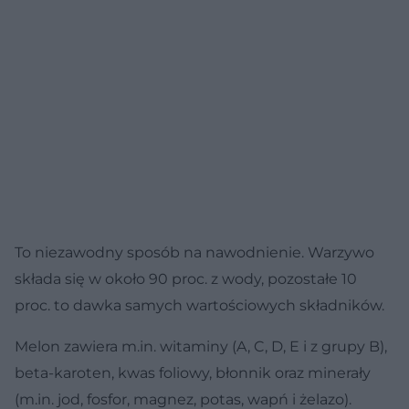
To niezawodny sposób na nawodnienie. Warzywo
składa się w około 90 proc. z wody, pozostałe 10
proc. to dawka samych wartościowych składników.
Melon zawiera m.in. witaminy (A, C, D, E i z grupy B),
beta-karoten, kwas foliowy, błonnik oraz minerały
(m.in. jod, fosfor, magnez, potas, wapń i żelazo).