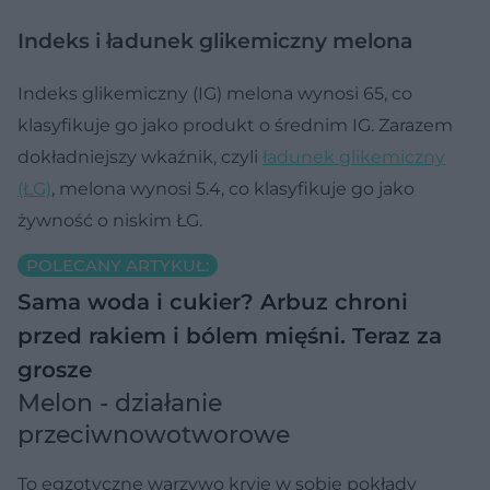
Indeks i ładunek glikemiczny melona
Indeks glikemiczny (IG) melona wynosi 65, co
klasyfikuje go jako produkt o średnim IG. Zarazem
dokładniejszy wkaźnik, czyli
ładunek glikemiczny
(ŁG)
, melona wynosi 5.4, co klasyfikuje go jako
żywność o niskim ŁG.
POLECANY ARTYKUŁ:
Sama woda i cukier? Arbuz chroni
przed rakiem i bólem mięśni. Teraz za
grosze
Melon - działanie
przeciwnowotworowe
To egzotyczne warzywo kryje w sobie pokłady