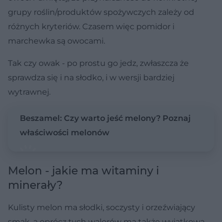
grupy roślin/produktów spożywczych zależy od
różnych kryteriów. Czasem więc pomidor i
marchewka są owocami.
Tak czy owak - po prostu go jedz, zwłaszcza że
sprawdza się i na słodko, i w wersji bardziej
wytrawnej.
Beszamel: Czy warto jeść melony? Poznaj
właściwości melonów
Melon - jakie ma witaminy i
minerały?
Kulisty melon ma słodki, soczysty i orzeźwiający
smak, a oprócz tych walorów ma także wyjątkową