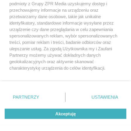
podmioty z Grupy ZPR Media uzyskujemy dostęp i
(w tym także elektroniczny lub mechaniczny) na jakimkolwiek polu
eksploatacji w jakiejkolwiek formie, włącznie z umieszczaniem w
przechowujemy informacje na urządzeniu oraz
Internecie bez pisemnej zgody właściciela praw. Jakiekolwiek użycie
przetwarzamy dane osobowe, takie jak unikalne
lub wykorzystanie utworów w całości lub w części z naruszeniem
identyfikatory, standardowe informacje wysyłane przez
prawa, tzn. bez właściwej zgody, jest zabronione pod groźbą kary i
może być ścigane prawnie.
urządzenie czy dane przeglądania w celu zapewniania
spersonalizowanych reklam, wybór spersonalizowanych
treści, pomiar reklam i treści, badanie odbiorców oraz
ulepszanie usług. Za zgodą Użytkownika my i Zaufani
Partnerzy możemy używać dokładnych danych
geolokalizacyjnych oraz aktywnie skanować
charakterystykę urządzenia do celów identyfikacji.
O nas
Ponieważ cenimy Twoją prywatność, prosimy o zgodę na
korzystanie z tych technologii poprzez kliknięcie
Informacje prawne
„Akceptuję”. Zgoda jest dobrowolna i zawsze możesz ją
zmienić/wycofać klikając przycisk ustawień prywatności
Nasze serwisy
PARTNERZY
USTAWIENIA
znajdujący się w lewym dolnym rogu strony
. Niektóre
© 2026 Grupa ZPR Media
rodzaje przetwarzania danych nie wymagają zgody
Akceptuję
użytkownika, ale masz prawo sprzeciwić się takiemu
przetwarzaniu. Preferencje będą miały zastosowanie tylko
na tej witrynie.