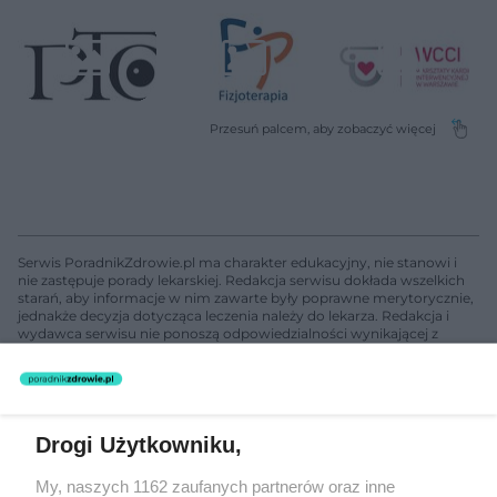
Serwis PoradnikZdrowie.pl ma charakter edukacyjny, nie stanowi i
nie zastępuje porady lekarskiej. Redakcja serwisu dokłada wszelkich
starań, aby informacje w nim zawarte były poprawne merytorycznie,
jednakże decyzja dotycząca leczenia należy do lekarza. Redakcja i
wydawca serwisu nie ponoszą odpowiedzialności wynikającej z
zastosowania informacji zamieszczonych na stronach serwisu, który
nie prowadzi działalności leczniczej polegającej na udzielaniu
świadczeń zdrowotnych w rozumieniu art. 3 ust 1 ustawy o
działalności leczniczej.
Drogi Użytkowniku,
Żaden utwór zamieszczony w serwisie nie może być powielany i
My, naszych 1162 zaufanych partnerów oraz inne
rozpowszechniany lub dalej rozpowszechniany w jakikolwiek sposób