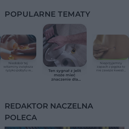
POPULARNE TEMATY
Niedobór tej
Nieprzyjemny
witaminy zwiększa
zapach z pępka to
ryzyko pobytu w
nie zawsze kwestia
Ten sygnał z jelit
szpitalu. Badanie
higieny. Lekarze
może mieć
objęło 36 tys. osób
zwracają uwagę na
znaczenie dla
ten sygnał
zdrowia. Naukowcy
wskazali zdrowy
zakres
REDAKTOR NACZELNA
POLECA