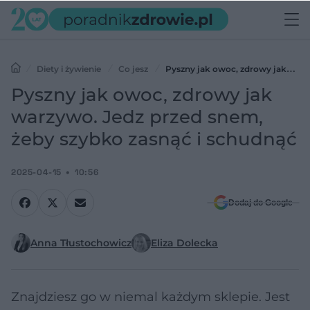
Diety i żywienie
Co jesz
Pyszny jak owoc, zdrowy jak
warzywo. Jedz przed snem, żeby szybko zasnąć i schudnąć
Pyszny jak owoc, zdrowy jak
warzywo. Jedz przed snem,
żeby szybko zasnąć i schudnąć
2025-04-15
10:56
Dodaj do Google
Anna Tłustochowicz
Eliza Dolecka
Znajdziesz go w niemal każdym sklepie. Jest