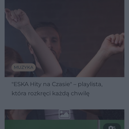
MUZYKA
"ESKA Hity na Czasie" – playlista,
która rozkręci każdą chwilę
5