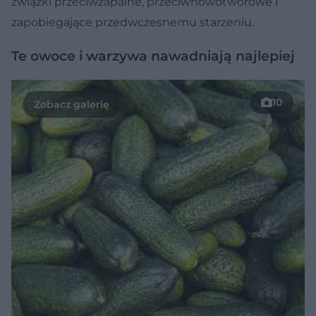
związki przeciwzapalne, przeciwnowotworowe i
zapobiegające przedwczesnemu starzeniu.
Te owoce i warzywa nawadniają najlepiej
10