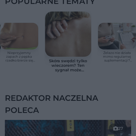
POPULARNE TEMATY
Nieprzyjemny
Żelazo nie działa
zapach z pępka
mimo regularnej
rzadko bierze się
suplementacji?
Skóra swędzi tylko
znikąd. Jeden objaw
Przyczyna może
wieczorem? Ten
zmienia wszystko
ukrywać się w
sygnał może
jelitach
wskazywać na
chorobę, która długo
nie daje objawów
REDAKTOR NACZELNA
POLECA
27