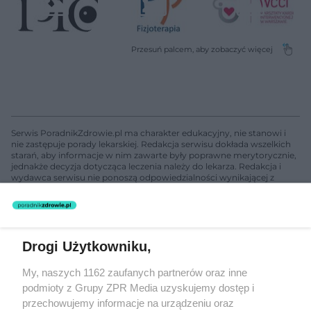
Serwis PoradnikZdrowie.pl ma charakter edukacyjny, nie stanowi i
nie zastępuje porady lekarskiej. Redakcja serwisu dokłada wszelkich
starań, aby informacje w nim zawarte były poprawne merytorycznie,
jednakże decyzja dotycząca leczenia należy do lekarza. Redakcja i
wydawca serwisu nie ponoszą odpowiedzialności wynikającej z
zastosowania informacji zamieszczonych na stronach serwisu, który
nie prowadzi działalności leczniczej polegającej na udzielaniu
świadczeń zdrowotnych w rozumieniu art. 3 ust 1 ustawy o
działalności leczniczej.
Drogi Użytkowniku,
Żaden utwór zamieszczony w serwisie nie może być powielany i
My, naszych 1162 zaufanych partnerów oraz inne
rozpowszechniany lub dalej rozpowszechniany w jakikolwiek sposób
podmioty z Grupy ZPR Media uzyskujemy dostęp i
(w tym także elektroniczny lub mechaniczny) na jakimkolwiek polu
eksploatacji w jakiejkolwiek formie, włącznie z umieszczaniem w
przechowujemy informacje na urządzeniu oraz