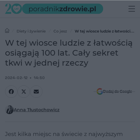
Diety i żywienie
Co jesz
W tej wiosce ludzie z łatwością
osiągają 100 lat. Cały sekret tkwi w jednej rzeczy
W tej wiosce ludzie z łatwością
osiągają 100 lat. Cały sekret
tkwi w jednej rzeczy
2024-02-12
14:50
Dodaj do Google
Anna Tłustochowicz
Jest kilka miejsc na świecie z najwyższym