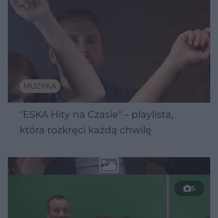
MUZYKA
"ESKA Hity na Czasie" – playlista,
która rozkręci każdą chwilę
5