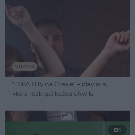
MUZYKA
"ESKA Hity na Czasie" – playlista,
która rozkręci każdą chwilę
5