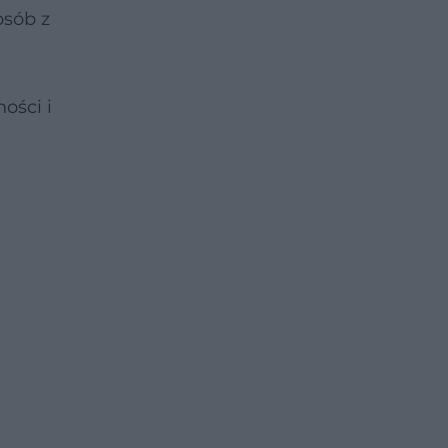
osób z
ości i