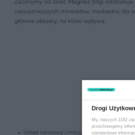
Zacznijmy od zalet.
Magnez
(Mg) oddziałuje
najważniejszych minerałów, niezbędny dla z
główne obszary, na które wpływa:
Drogi Użytkow
My, naszych 1162 zau
przechowujemy informa
Układ nerwowy i mózg - reguluje przekaź
standardowe informac