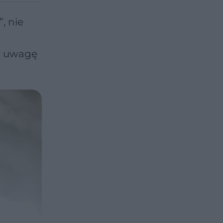
, nie
ać uwagę