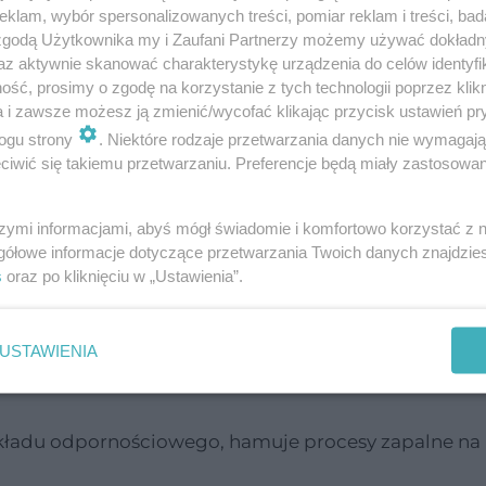
klam, wybór spersonalizowanych treści, pomiar reklam i treści, bad
prowadzić do drażliwości, lęku, bezsenności, stabiliz
 zgodą Użytkownika my i Zaufani Partnerzy możemy używać dokład
i
az aktywnie skanować charakterystykę urządzenia do celów identyfi
ść, prosimy o zgodę na korzystanie z tych technologii poprzez klikn
arytmii
tm serca — niedobór może prowadzić do
, ma
a i zawsze możesz ją zmienić/wycofać klikając przycisk ustawień pr
miażdżycy
wo na naczynia), zmniejsza ryzyko
, zawałó
ogu strony
. Niektóre rodzaje przetwarzania danych nie wymagaj
e właściwości).
iwić się takiemu przetwarzaniu. Preferencje będą miały zastosowanie
rczu i rozkurczu mięśni, zapobiega skurczom, drżenio
szymi informacjami, abyś mógł świadomie i komfortowo korzystać z
ę po wysiłku fizycznym.
gółowe informacje dotyczące przetwarzania Twoich danych znajdzi
kcji ATP, głównej cząsteczki energii w organizmie,
s
oraz po kliknięciu w „Ustawienia”.
nów, pomaga w utrzymaniu stabilnego poziomu gluk
ukrzycą).
USTAWIENIA
ia kości, obok wapnia i witaminy D, jego niedobór m
układu odpornościowego, hamuje procesy zapalne na