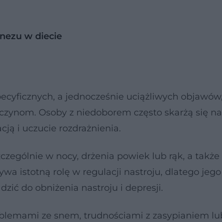
nezu w diecie
yficznych, a jednocześnie uciążliwych objawów,
yczynom. Osoby z niedoborem często skarżą się na
ją i uczucie rozdrażnienia.
czególnie w nocy, drżenia powiek lub rąk, a także
wa istotną rolę w regulacji nastroju, dlatego jego
ić do obniżenia nastroju i depresji.
oblemami ze snem, trudnościami z zasypianiem lu