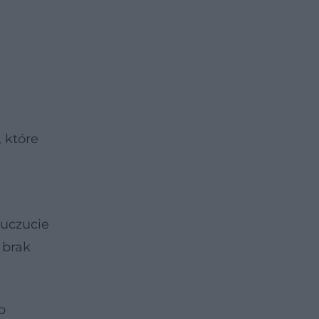
 które
 uczucie
 brak
b