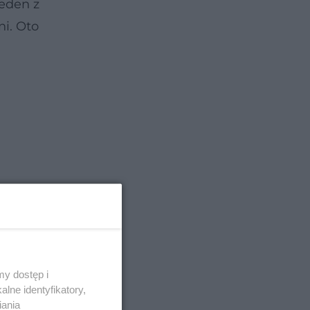
jeden z
i. Oto
y dostęp i
lne identyfikatory,
 w
iania