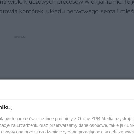
 na wiele kluczowych procesów w organizmie. To 
drowia komórek, układu nerwowego, serca i mięśn
niku,
fanych partnerów oraz inne podmioty z Grupy ZPR Media uzyskujem
cje na urządzeniu oraz przetwarzamy dane osobowe, takie jak unika
nictwo nerwowe i przewodnictwo impulsów, pomaga
je wysyłane przez urządzenie czy dane przeglądania w celu zapewn