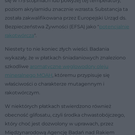
się w 175 stopniach lub powyżej tej temperatury,
poziom akrylamidu znacznie wzrasta. Substancja ta
została zakwalifikowana przez Europejski Urząd ds.
Bezpieczeństwa Żywności (EFSA) jako "
potencjalnie
rakotwórcza
".
Niestety to nie koniec złych wieści. Badania
wykazały, że w płatkach śniadaniowych znaleziono
szkodliwe
aromatyczne węglowodory oleju
mineralnego MOAH
, któremu przypisuje się
właściwości o charakterze mutagennym i
rakotwórczym.
W niektórych płatkach stwierdzono również
obecność glifosatu, czyli środka chwastobójczego,
który choć jest dozwolony w uprawach, przez
Międzynarodową Agencję Badań nad Rakiem