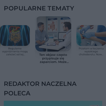
POPULARNE TEMATY
Regularne
Przełom w leczeniu
wypróżnienia mogą
wysokiego
zależeć od tej
cholesterolu. Nowa
Ten objaw często
witaminy. Odkrycie
terapia zmniejszyła
przypisuje się
zaskoczyło
LDL o ponad połowę
zaparciom. Może
naukowców
jednak wskazywać
na chorobę jelita
REDAKTOR NACZELNA
POLECA