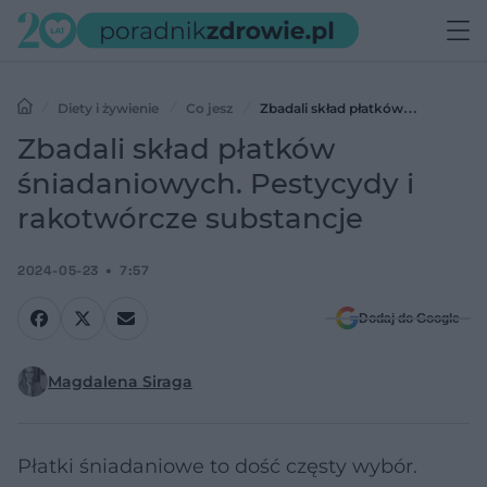
Diety i żywienie
Co jesz
Zbadali skład płatków
śniadaniowych. Pestycydy i rakotwórcze substancje
Zbadali skład płatków
śniadaniowych. Pestycydy i
rakotwórcze substancje
2024-05-23
7:57
Dodaj do Google
Magdalena Siraga
Płatki śniadaniowe to dość częsty wybór.