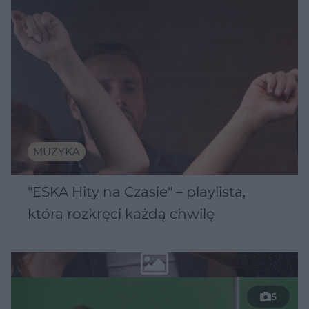
MUZYKA
"ESKA Hity na Czasie" – playlista,
która rozkręci każdą chwilę
5