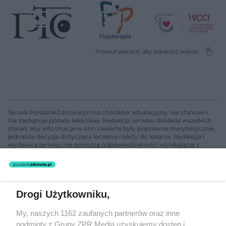
Serwis PoradnikZdrowie.pl ma charakter edukacyjny, nie stanowi i
nie zastępuje porady lekarskiej. Redakcja serwisu dokłada wszelkich
starań, aby informacje w nim zawarte były poprawne merytorycznie,
jednakże decyzja dotycząca leczenia należy do lekarza. Redakcja i
wydawca serwisu nie ponoszą odpowiedzialności wynikającej z
zastosowania informacji zamieszczonych na stronach serwisu, który
nie prowadzi działalności leczniczej polegającej na udzielaniu
świadczeń zdrowotnych w rozumieniu art. 3 ust 1 ustawy o
działalności leczniczej.
Drogi Użytkowniku,
Żaden utwór zamieszczony w serwisie nie może być powielany i
My, naszych 1162 zaufanych partnerów oraz inne
rozpowszechniany lub dalej rozpowszechniany w jakikolwiek sposób
podmioty z Grupy ZPR Media uzyskujemy dostęp i
(w tym także elektroniczny lub mechaniczny) na jakimkolwiek polu