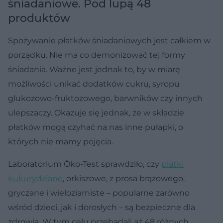
śniadaniowe. Pod lupą 48
produktów
Spożywanie płatków śniadaniowych jest całkiem w
porządku. Nie ma co demonizować tej formy
śniadania. Ważne jest jednak to, by w miarę
możliwości unikać dodatków cukru, syropu
glukozowo-fruktozowego, barwników czy innych
ulepszaczy. Okazuje się jednak, że w składzie
płatków mogą czyhać na nas inne pułapki, o
których nie mamy pojęcia.
Laboratorium Öko-Test sprawdziło, czy
płatki
kukurydziane
, orkiszowe, z prosa brązowego,
gryczane i wieloziarniste – popularne zarówno
wśród dzieci, jak i dorosłych – są bezpieczne dla
zdrowia. W tym celu przebadali aż 48 różnych