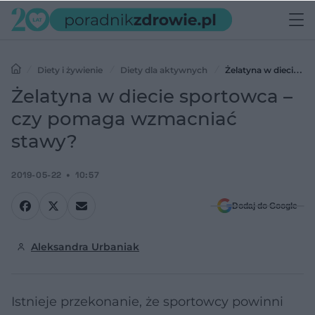
Diety i żywienie
Diety dla aktywnych
Żelatyna w diecie
sportowca – czy pomaga wzmacniać stawy?
Żelatyna w diecie sportowca –
czy pomaga wzmacniać
stawy?
2019-05-22
10:57
Dodaj do Google
Aleksandra Urbaniak
Istnieje przekonanie, że sportowcy powinni