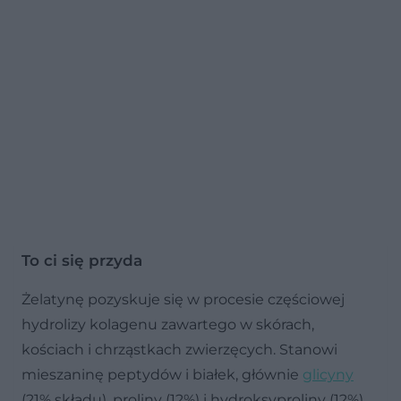
To ci się przyda
Żelatynę pozyskuje się w procesie częściowej
hydrolizy kolagenu zawartego w skórach,
kościach i chrząstkach zwierzęcych. Stanowi
mieszaninę peptydów i białek, głównie
glicyny
(21% składu), proliny (12%) i hydroksyproliny (12%).