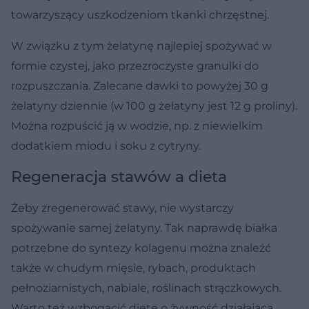
towarzyszący uszkodzeniom tkanki chrzęstnej.
W związku z tym żelatynę najlepiej spożywać w
formie czystej, jako przezroczyste granulki do
rozpuszczania. Zalecane dawki to powyżej 30 g
żelatyny dziennie (w 100 g żelatyny jest 12 g proliny).
Można rozpuścić ją w wodzie, np. z niewielkim
dodatkiem miodu i soku z cytryny.
Regeneracja stawów a dieta
Żeby zregenerować stawy, nie wystarczy
spożywanie samej żelatyny. Tak naprawdę białka
potrzebne do syntezy kolagenu można znaleźć
także w chudym mięsie, rybach, produktach
pełnoziarnistych, nabiale, roślinach strączkowych.
Warto też wzbogacić dietę o żywność działającą