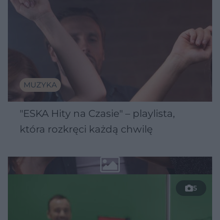
MUZYKA
"ESKA Hity na Czasie" – playlista,
która rozkręci każdą chwilę
5