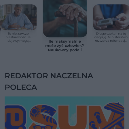
To nie zawsze
Długo czekali na tę
niestrawność. Te
decyzję. Ministerstwo
objawy mogą
rozszerza refundację
Ile maksymalnie
wskazywać na raka
pomp insulinowych
może żyć człowiek?
trzustki
Naukowcy podali
zaskakującą liczbę
REDAKTOR NACZELNA
POLECA