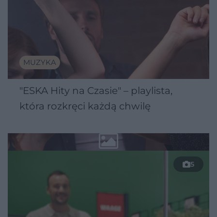
MUZYKA
"ESKA Hity na Czasie" – playlista,
która rozkręci każdą chwilę
5