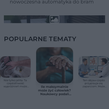
nowoczesna automatyka do bram
POPULARNE TEMATY
Nie tylko jelita. Ta
Ten objaw często
częstotliwość
przypisuje się
wypróżnień może
zaparciom. Może
Ile maksymalnie
mieć znaczenie dla
jednak wskazywać
może żyć człowiek?
całego organizmu
na chorobę jelita
Naukowcy podali
zaskakującą liczbę