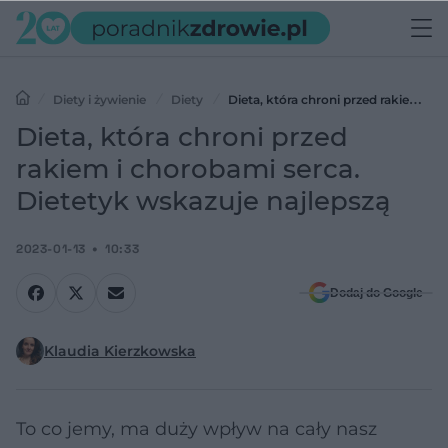
Diety i żywienie
Diety
Dieta, która chroni przed rakiem i
chorobami serca. Dietetyk wskazuje najlepszą
Dieta, która chroni przed
rakiem i chorobami serca.
Dietetyk wskazuje najlepszą
2023-01-13
10:33
Dodaj do Google
Klaudia Kierzkowska
To co jemy, ma duży wpływ na cały nasz