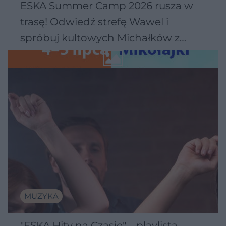
ESKA Summer Camp 2026 rusza w
trasę! Odwiedź strefę Wawel i
spróbuj kultowych Michałków z
Wawelu
MUZYKA
"ESKA Hity na Czasie" – playlista,