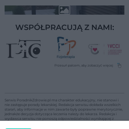
WSPÓŁPRACUJĄ Z NAMI:
Serwis PoradnikZdrowie.pl ma charakter edukacyjny, nie stanowi i
nie zastępuje porady lekarskiej. Redakcja serwisu dokłada wszelkich
starań, aby informacje w nim zawarte były poprawne merytorycznie,
jednakże decyzja dotycząca leczenia należy do lekarza. Redakcja i
wydawca serwisu nie ponoszą odpowiedzialności wynikającej z
zastosowania informacji zamieszczonych na stronach serwisu, który
nie prowadzi działalności leczniczej polegającej na udzielaniu