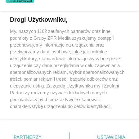
świadczeń zdrowotnych w rozumieniu art. 3 ust 1 ustawy o
działalności leczniczej.
Drogi Użytkowniku,
Żaden utwór zamieszczony w serwisie nie może być powielany i
My, naszych 1162 zaufanych partnerów oraz inne
rozpowszechniany lub dalej rozpowszechniany w jakikolwiek sposób
podmioty z Grupy ZPR Media uzyskujemy dostęp i
(w tym także elektroniczny lub mechaniczny) na jakimkolwiek polu
eksploatacji w jakiejkolwiek formie, włącznie z umieszczaniem w
przechowujemy informacje na urządzeniu oraz
Internecie bez pisemnej zgody właściciela praw. Jakiekolwiek użycie
przetwarzamy dane osobowe, takie jak unikalne
lub wykorzystanie utworów w całości lub w części z naruszeniem
identyfikatory, standardowe informacje wysyłane przez
prawa, tzn. bez właściwej zgody, jest zabronione pod groźbą kary i
może być ścigane prawnie.
urządzenie czy dane przeglądania w celu zapewniania
spersonalizowanych reklam, wybór spersonalizowanych
treści, pomiar reklam i treści, badanie odbiorców oraz
ulepszanie usług. Za zgodą Użytkownika my i Zaufani
Partnerzy możemy używać dokładnych danych
geolokalizacyjnych oraz aktywnie skanować
charakterystykę urządzenia do celów identyfikacji.
O nas
Ponieważ cenimy Twoją prywatność, prosimy o zgodę na
korzystanie z tych technologii poprzez kliknięcie
Informacje prawne
„Akceptuję”. Zgoda jest dobrowolna i zawsze możesz ją
zmienić/wycofać klikając przycisk ustawień prywatności
Nasze serwisy
PARTNERZY
USTAWIENIA