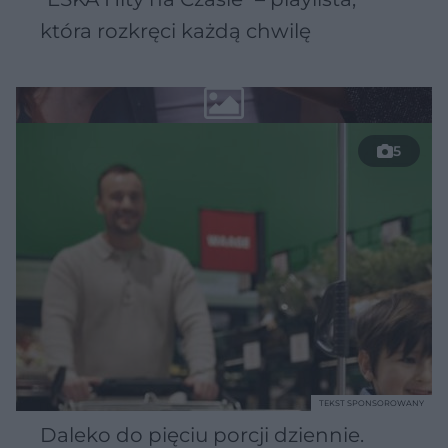
która rozkręci każdą chwilę
5
TEKST SPONSOROWANY
Daleko do pięciu porcji dziennie.