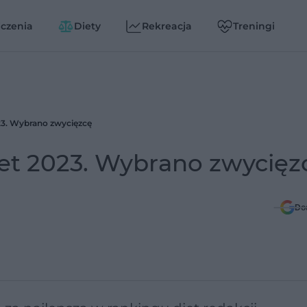
czenia
Diety
Rekreacja
Treningi
23. Wybrano zwycięzcę
iet 2023. Wybrano zwycięz
Do