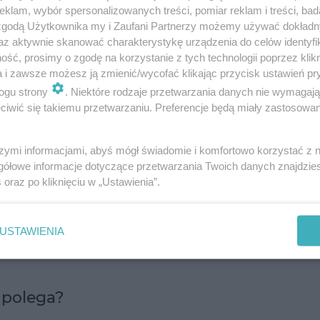
klam, wybór spersonalizowanych treści, pomiar reklam i treści, bad
perci sprawdzili prawdopodobieństwo utraty wagi p
 zgodą Użytkownika my i Zaufani Partnerzy możemy używać dokład
y zawiera wszystkie grupy żywności, czy wymaga
az aktywnie skanować charakterystykę urządzenia do celów identyfi
ść, prosimy o zgodę na korzystanie z tych technologii poprzez klikn
ałów.
a i zawsze możesz ją zmienić/wycofać klikając przycisk ustawień pr
ogu strony
. Niektóre rodzaje przetwarzania danych nie wymagaj
składniki niezbędne do przygotowywania dań są d
iwić się takiemu przetwarzaniu. Preferencje będą miały zastosowanie
nej diety jest łatwe. Po dokładnej analizie ocenion
szą dietą na rok 2023.
szymi informacjami, abyś mógł świadomie i komfortowo korzystać z
gółowe informacje dotyczące przetwarzania Twoich danych znajdzi
s
oraz po kliknięciu w „Ustawienia”.
ategorie: najlepsza dieta dla zdrowia i kości s
drugiej kategorii również zwyciężyła dieta
USTAWIENIA
u razem z
dietą DASH
, a w drugim razem z
dietą 
 polega?