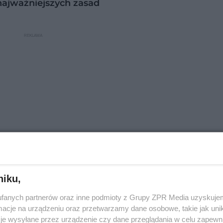
najważniejszych zasad
niku,
fanych partnerów oraz inne podmioty z Grupy ZPR Media uzyskujem
cje na urządzeniu oraz przetwarzamy dane osobowe, takie jak unika
, psychologii żywności oraz leczenia chorób przew
je wysyłane przez urządzenie czy dane przeglądania w celu zapewn