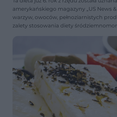
Ta dieta już 6. rok z rzędu została uznan
amerykańskiego magazyny „US News & Wo
warzyw, owoców, pełnoziarnistych produk
zalety stosowania diety śródziemnomors