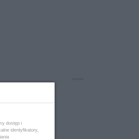
y dostęp i
lne identyfikatory,
lekłych
iania