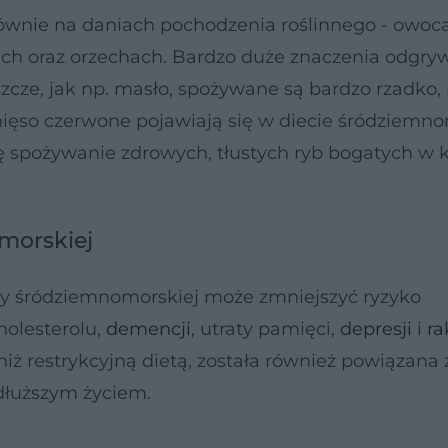
ównie na daniach pochodzenia roślinnego - owoca
nach oraz orzechach. Bardzo duże znaczenia odgryw
uszcze, jak np. masło, spożywane są bardzo rzadko
 mięso czerwone pojawiają się w diecie śródziemno
się spożywanie zdrowych, tłustych ryb bogatych w
morskiej
ety śródziemnomorskiej może zmniejszyć ryzyko
holesterolu,
demencji
, utraty pamięci,
depresji
i
ra
niż restrykcyjną dietą, została również powiązana 
dłuższym życiem.