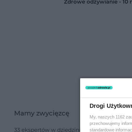
Zdrowe odżywianie - 10 
Drogi Użytkow
Mamy zwycięzcę
My, naszych 1162 zau
przechowujemy informa
33 ekspertów w dziedzinie żywienia, otyłości
standardowe informac