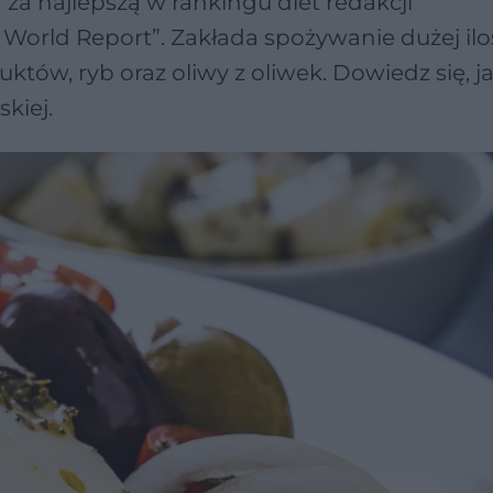
a za najlepszą w rankingu diet redakcji
rld Report”. Zakłada spożywanie dużej ilo
tów, ryb oraz oliwy z oliwek. Dowiedz się, ja
kiej.