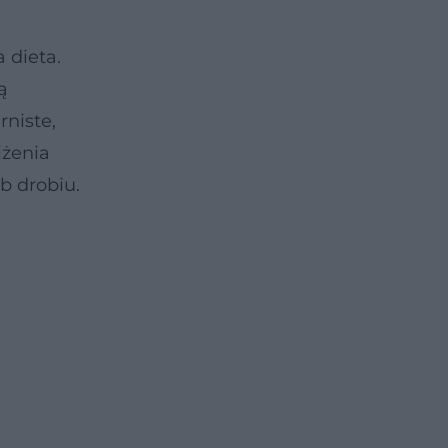
 dieta.
ą
rniste,
iżenia
b drobiu.