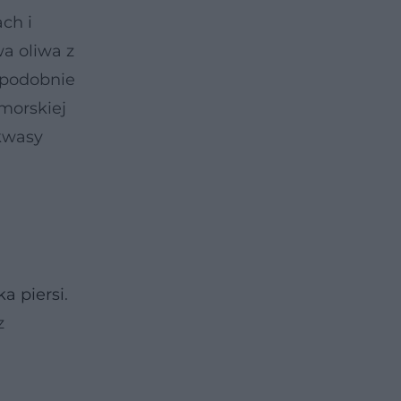
ch i
a oliwa z
, podobnie
morskiej
 kwasy
ka piersi
.
z