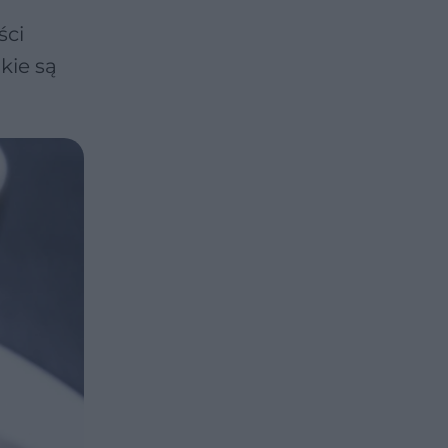
ści
kie są