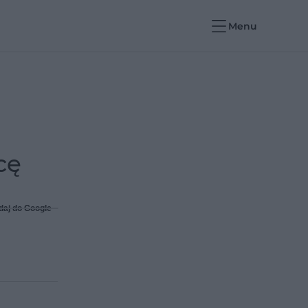
Menu
cę
daj do Google