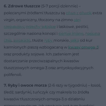
6. Zdrowe tłuszcze
(5-7 porcji dziennie) –
polecanymi źródłami tłuszczu są
oliwa z oliwek
extra
virgin, organiczny, tłoczony na zimno
olej
rzepakowy
,
orzechy włoskie
i laskowe, pestki,
szczególnie nasiona konopi i
siemię lniane
,
nasiona
chia
,
awokado
, tłuste
ryby
morskie,
jajka
od kur
karmionych paszą wzbogacaną w
kwasy omega-3
oraz produkty sojowe. Ich zadaniem jest
dostarczanie przeciwzapalnych kwasów
tłuszczowych omega-3 oraz antyoksydacyjnych
polifenoli.
7. Ryby i owoce morza
(2-6 razy w tygodniu) – łosoś,
śledź, sardynki, tuńczyk czy makrela to źródła
kwasów tłuszczowych omega-3 o działaniu
przeciwzapalnym. Ich spożycie jest tym bardziej