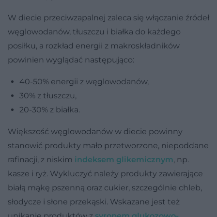
W diecie przeciwzapalnej zaleca się włączanie źródeł
węglowodanów, tłuszczu i białka do każdego
posiłku, a rozkład energii z makroskładników
powinien wyglądać następująco:
40-50% energii z węglowodanów,
30% z tłuszczu,
20-30% z białka.
Większość węglowodanów w diecie powinny
stanowić produkty mało przetworzone, niepoddane
rafinacji, z niskim
indeksem glikemicznym
, np.
kasze i ryż. Wykluczyć należy produkty zawierające
białą mąkę pszenną oraz cukier, szczególnie chleb,
słodycze i słone przekąski. Wskazane jest też
unikanie produktów z
syropem glukozowo-