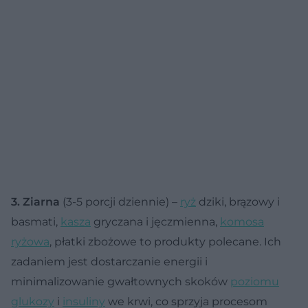
3. Ziarna
(3-5 porcji dziennie) –
ryż
dziki, brązowy i
basmati,
kasza
gryczana i jęczmienna,
komosa
ryżowa
, płatki zbożowe to produkty polecane. Ich
zadaniem jest dostarczanie energii i
minimalizowanie gwałtownych skoków
poziomu
glukozy
i
insuliny
we krwi, co sprzyja procesom