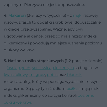
zapalnym. Pieczywo nie jest dopuszczalne.
4.
Makaron
(2-3 razy w tygodniu) – z
mąki
razowej,
ryżowy, z fasoli to dodatki skrobiowej dopuszczalne
w diecie przeciwzapalnej. Ważne, aby były
ugotowane al dente, przez co mają niższy indeks
glikemiczny i powodują mniejsze wahania poziomu
glukozy we krwi.
5. Nasiona roślin strączkowych
(1-2 porcje dziennie)
–
fasola
,
groch
,
soczewica
,
ciecierzyca
są bogate w
kwas foliowy
,
magnez
,
potas
oraz
błonnik
rozpuszczalny, który wspomaga wydalanie toksyn z
organizmu. Są przy tym źródłem
białka
i mają niski
indeks glikemiczny, co sprzyja kontroli
poziomu
cukru we krwi
.