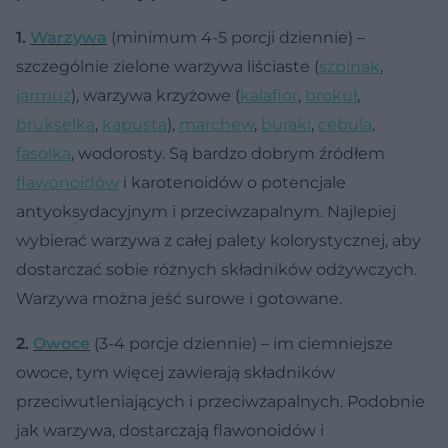
1.
Warzywa
(minimum 4-5 porcji dziennie) –
szczególnie zielone warzywa liściaste (
szpinak
,
jarmuż
), warzywa krzyżowe (
kalafior
,
brokuł
,
brukselka
,
kapusta
),
marchew
,
buraki
,
cebula
,
fasolka
, wodorosty. Są bardzo dobrym źródłem
flawonoidów
i karotenoidów o potencjale
antyoksydacyjnym i przeciwzapalnym. Najlepiej
wybierać warzywa z całej palety kolorystycznej, aby
dostarczać sobie różnych składników odżywczych.
Warzywa można jeść surowe i gotowane.
2.
Owoce
(3-4 porcje dziennie) – im ciemniejsze
owoce, tym więcej zawierają składników
przeciwutleniających i przeciwzapalnych. Podobnie
jak warzywa, dostarczają flawonoidów i