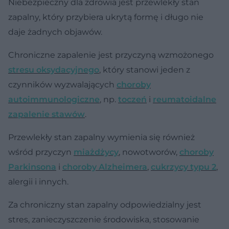
Niebezpieczny dla zdrowia jest przewlekły stan
zapalny, który przybiera ukrytą formę i długo nie
daje żadnych objawów.
Chroniczne zapalenie jest przyczyną wzmożonego
stresu oksydacyjnego
, który stanowi jeden z
czynników wyzwalających
choroby
autoimmunologiczne
, np.
toczeń
i
reumatoidalne
zapalenie stawów
.
Przewlekły stan zapalny wymienia się również
wśród przyczyn
miażdżycy
, nowotworów,
choroby
Parkinsona
i
choroby Alzheimera
,
cukrzycy typu 2
,
alergii i innych.
Za chroniczny stan zapalny odpowiedzialny jest
stres, zanieczyszczenie środowiska, stosowanie