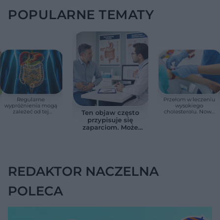
POPULARNE TEMATY
Regularne
Przełom w leczeniu
wypróżnienia mogą
wysokiego
zależeć od tej
cholesterolu. Nowa
Ten objaw często
witaminy. Odkrycie
terapia zmniejszyła
przypisuje się
zaskoczyło
LDL o ponad połowę
zaparciom. Może
naukowców
jednak wskazywać
na chorobę jelita
REDAKTOR NACZELNA
POLECA