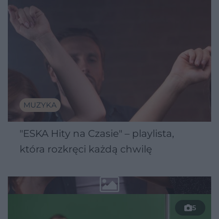
MUZYKA
"ESKA Hity na Czasie" – playlista,
która rozkręci każdą chwilę
5