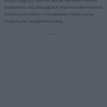
oczyszczających ziół oraz jedząc warzywa i owoce,
pozbywamy się zalegających resztek pokarmowych,
szkodliwych toksyn i metabolitów. Dzięki temu
czujemy się i wyglądamy lepiej.