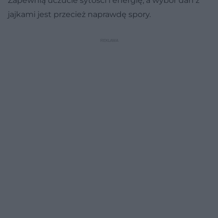
Zapewnią uczucie sytości i energię, a wybór dań z
jajkami jest przecież naprawdę spory.