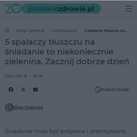
Diety i żywienie
Odchudzanie
5 spalaczy tłuszczu na
śniadanie to niekoniecznie zielenina. Zacznij dobrze dzień
5 spalaczy tłuszczu na
śniadanie to niekoniecznie
zielenina. Zacznij dobrze dzień
2024-06-18
12:18
Dodaj do Google
Eliza Dolecka
Śniadanie musi być pożywne i przemyślane,