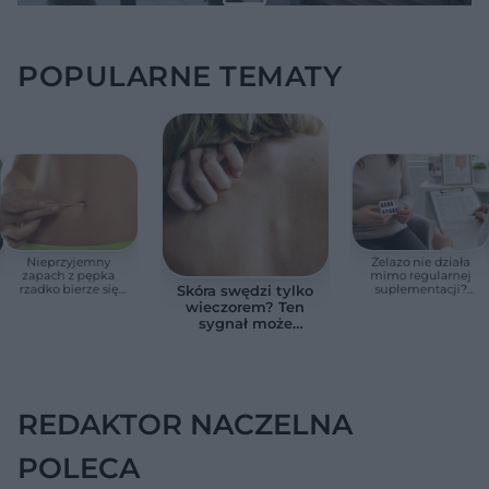
POPULARNE TEMATY
Nieprzyjemny
Żelazo nie działa
zapach z pępka
mimo regularnej
rzadko bierze się
suplementacji?
Skóra swędzi tylko
znikąd. Jeden objaw
Przyczyna może
wieczorem? Ten
zmienia wszystko
ukrywać się w
sygnał może
jelitach
wskazywać na
chorobę, która długo
nie daje objawów
REDAKTOR NACZELNA
POLECA