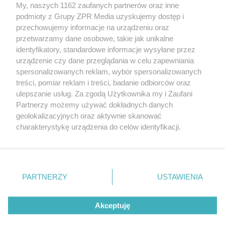
Żaden utwór zamieszczony w serwisie nie może być powielany i
My, naszych 1162 zaufanych partnerów oraz inne
rozpowszechniany lub dalej rozpowszechniany w jakikolwiek sposób
podmioty z Grupy ZPR Media uzyskujemy dostęp i
(w tym także elektroniczny lub mechaniczny) na jakimkolwiek polu
eksploatacji w jakiejkolwiek formie, włącznie z umieszczaniem w
przechowujemy informacje na urządzeniu oraz
Internecie bez pisemnej zgody właściciela praw. Jakiekolwiek użycie
przetwarzamy dane osobowe, takie jak unikalne
lub wykorzystanie utworów w całości lub w części z naruszeniem
identyfikatory, standardowe informacje wysyłane przez
prawa, tzn. bez właściwej zgody, jest zabronione pod groźbą kary i
może być ścigane prawnie.
urządzenie czy dane przeglądania w celu zapewniania
spersonalizowanych reklam, wybór spersonalizowanych
treści, pomiar reklam i treści, badanie odbiorców oraz
ulepszanie usług. Za zgodą Użytkownika my i Zaufani
Partnerzy możemy używać dokładnych danych
geolokalizacyjnych oraz aktywnie skanować
charakterystykę urządzenia do celów identyfikacji.
O nas
Ponieważ cenimy Twoją prywatność, prosimy o zgodę na
korzystanie z tych technologii poprzez kliknięcie
Informacje prawne
„Akceptuję”. Zgoda jest dobrowolna i zawsze możesz ją
zmienić/wycofać klikając przycisk ustawień prywatności
Nasze serwisy
PARTNERZY
USTAWIENIA
znajdujący się w lewym dolnym rogu strony
. Niektóre
© 2026 Grupa ZPR Media
rodzaje przetwarzania danych nie wymagają zgody
Akceptuję
użytkownika, ale masz prawo sprzeciwić się takiemu
przetwarzaniu. Preferencje będą miały zastosowanie tylko