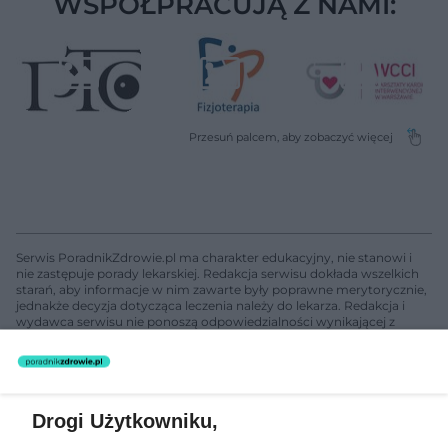
WSPÓŁPRACUJĄ Z NAMI:
Serwis PoradnikZdrowie.pl ma charakter edukacyjny, nie stanowi i
nie zastępuje porady lekarskiej. Redakcja serwisu dokłada wszelkich
starań, aby informacje w nim zawarte były poprawne merytorycznie,
jednakże decyzja dotycząca leczenia należy do lekarza. Redakcja i
wydawca serwisu nie ponoszą odpowiedzialności wynikającej z
zastosowania informacji zamieszczonych na stronach serwisu, który
nie prowadzi działalności leczniczej polegającej na udzielaniu
świadczeń zdrowotnych w rozumieniu art. 3 ust 1 ustawy o
działalności leczniczej.
Drogi Użytkowniku,