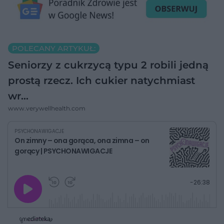
POLECANY ARTYKUŁ:
Seniorzy z cukrzycą typu 2 robili jedną
prostą rzecz. Ich cukier natychmiast
wr…
www.verywellhealth.com
PSYCHONAWIGACJE
On zimny – ona gorąca, ona zimna – on
gorący | PSYCHONAWIGACJE
G
P
P
P
-
26:38
r
r
r
o
a
z
z
j
z
e
e
w
w
o
i
i
s
ń
ń