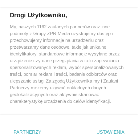
działalności leczniczej.
Drogi Użytkowniku,
Żaden utwór zamieszczony w serwisie nie może być powielany i
My, naszych 1162 zaufanych partnerów oraz inne
rozpowszechniany lub dalej rozpowszechniany w jakikolwiek sposób
podmioty z Grupy ZPR Media uzyskujemy dostęp i
(w tym także elektroniczny lub mechaniczny) na jakimkolwiek polu
eksploatacji w jakiejkolwiek formie, włącznie z umieszczaniem w
przechowujemy informacje na urządzeniu oraz
Internecie bez pisemnej zgody właściciela praw. Jakiekolwiek użycie
przetwarzamy dane osobowe, takie jak unikalne
lub wykorzystanie utworów w całości lub w części z naruszeniem
identyfikatory, standardowe informacje wysyłane przez
prawa, tzn. bez właściwej zgody, jest zabronione pod groźbą kary i
może być ścigane prawnie.
urządzenie czy dane przeglądania w celu zapewniania
spersonalizowanych reklam, wybór spersonalizowanych
treści, pomiar reklam i treści, badanie odbiorców oraz
ulepszanie usług. Za zgodą Użytkownika my i Zaufani
Partnerzy możemy używać dokładnych danych
geolokalizacyjnych oraz aktywnie skanować
charakterystykę urządzenia do celów identyfikacji.
O nas
Ponieważ cenimy Twoją prywatność, prosimy o zgodę na
korzystanie z tych technologii poprzez kliknięcie
Informacje prawne
„Akceptuję”. Zgoda jest dobrowolna i zawsze możesz ją
zmienić/wycofać klikając przycisk ustawień prywatności
Nasze serwisy
PARTNERZY
USTAWIENIA
znajdujący się w lewym dolnym rogu strony
. Niektóre