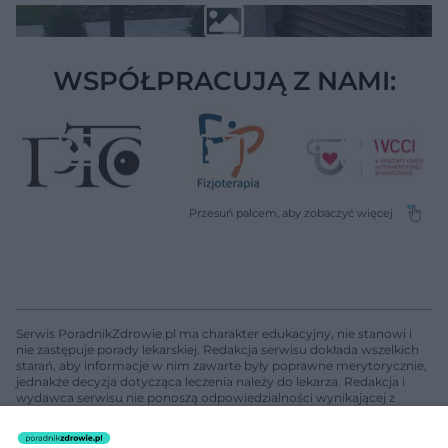
WSPÓŁPRACUJĄ Z NAMI:
Serwis PoradnikZdrowie.pl ma charakter edukacyjny, nie stanowi i
nie zastępuje porady lekarskiej. Redakcja serwisu dokłada wszelkich
starań, aby informacje w nim zawarte były poprawne merytorycznie,
jednakże decyzja dotycząca leczenia należy do lekarza. Redakcja i
wydawca serwisu nie ponoszą odpowiedzialności wynikającej z
zastosowania informacji zamieszczonych na stronach serwisu, który
nie prowadzi działalności leczniczej polegającej na udzielaniu
świadczeń zdrowotnych w rozumieniu art. 3 ust 1 ustawy o