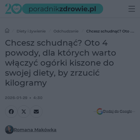
Diety i żywienie
Odchudzanie
Chcesz schudnąć? Oto 4
powody, dla których warto włączyć ogórki kiszone do swojej diety,
Chcesz schudnąć? Oto 4
by zrzucić kilogramy
powody, dla których warto
włączyć ogórki kiszone do
swojej diety, by zrzucić
kilogramy
2026-01-29
4:30
Dodaj do Google
Romana Makówka