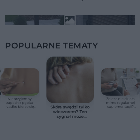
POPULARNE TEMATY
Nieprzyjemny
Żelazo nie działa
zapach z pępka
mimo regularnej
rzadko bierze się
suplementacji?
Skóra swędzi tylko
znikąd. Jeden objaw
Przyczyna może
wieczorem? Ten
zmienia wszystko
ukrywać się w
sygnał może
jelitach
wskazywać na
chorobę, która długo
nie daje objawów