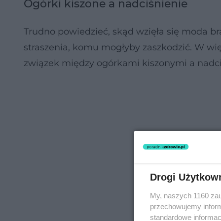
Ogórki kiszone a nadciśnienie
Trudno powiedzieć, skąd wzięła się moda br
straszenia, komu mogłyby zaszkodzić. W wi
związek między ogórkami kiszonymi a nadc
Drogi Użytkow
My, naszych 1160 zau
przechowujemy informa
standardowe informac