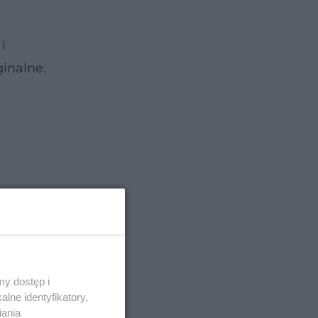
i
inalne.
y dostęp i
lne identyfikatory,
iania