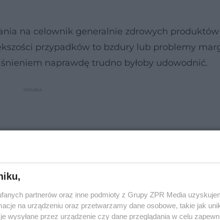
ania na celownik generalnie zdrowych produktów 
ększości przypadków to bzdury lub problemy marg
iśnieniem naprawdę trudno byłoby udowodnić.
niku,
fanych partnerów oraz inne podmioty z Grupy ZPR Media uzyskujem
cje na urządzeniu oraz przetwarzamy dane osobowe, takie jak unika
je wysyłane przez urządzenie czy dane przeglądania w celu zapewn