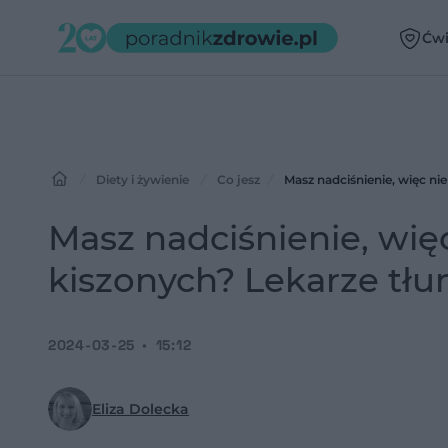
Ćwi
Diety i żywienie
Co jesz
Masz nadciśnienie, więc ni
Masz nadciśnienie, wię
kiszonych? Lekarze tłu
2024-03-25
15:12
Eliza Dolecka