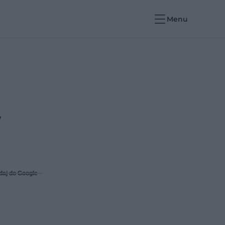
Menu
w
daj do Google