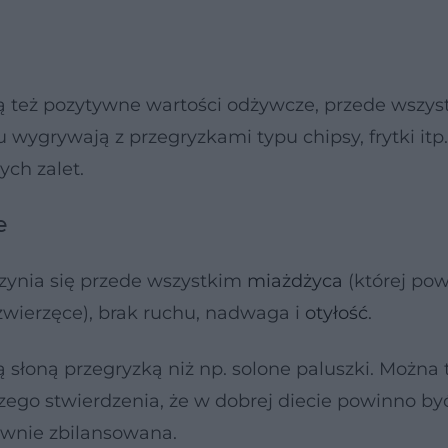
ają też pozytywne wartości odżywcze, przede wszy
 wygrywają z przegryzkami typu chipsy, frytki itp.
ych zalet.
e
zynia się przede wszystkim
miażdżyca
(której p
zwierzęce), brak ruchu, nadwaga i
otyłość
.
słoną przegryzką niż np. solone paluszki. Można 
ego stwierdzenia, że w dobrej diecie powinno by
ownie zbilansowana.