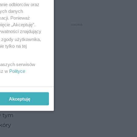
anie odbiorców oraz
nych danych
iem
kacji. Ponieważ
ryzać
ięcie „Akceptuję”.
ywatności znajdujący
ą zgody użytkownika,
 tylko na tej
jących
ć bardzo
 naszych serwisów
esz w
Polityce
Akceptuję
w tym
kóry