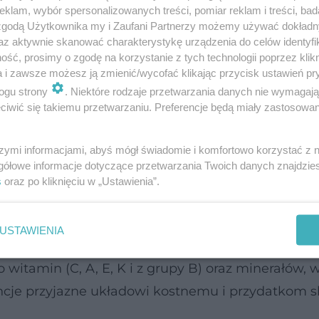
klam, wybór spersonalizowanych treści, pomiar reklam i treści, bad
 zgodą Użytkownika my i Zaufani Partnerzy możemy używać dokład
wolucjom. Jeśli podczas upału osoba z
nadciśnien
az aktywnie skanować charakterystykę urządzenia do celów identyfi
bfitującą w tłuszcze nasycone, ale nie będzie zag
ść, prosimy o zgodę na korzystanie z tych technologii poprzez klikn
a i zawsze możesz ją zmienić/wycofać klikając przycisk ustawień pr
 zdrowotnej.
ogu strony
. Niektóre rodzaje przetwarzania danych nie wymagaj
iwić się takiemu przetwarzaniu. Preferencje będą miały zastosowanie
 niemal każdego dnia przyjmuje pacjentów zmaga
e takie wybiórcze doradztwo dietetyczne, może by
szymi informacjami, abyś mógł świadomie i komfortowo korzystać z
gółowe informacje dotyczące przetwarzania Twoich danych znajdzi
s
oraz po kliknięciu w „Ustawienia”.
, mają korzystny wpływ na funkcjonowanie układu
ład pokarmowy i wzbogacając florę jelitową.
USTAWIENIA
 witamin (C, A, E, K i z grupy B) oraz minerałów, 
ancje przyjazne układowi kostnemu i przydatkom s