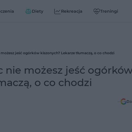
czenia
Diety
Rekreacja
Treningi
e możesz jeść ogórków kiszonych? Lekarze tłumaczą, o co chodzi
c nie możesz jeść ogórkó
maczą, o co chodzi
Do