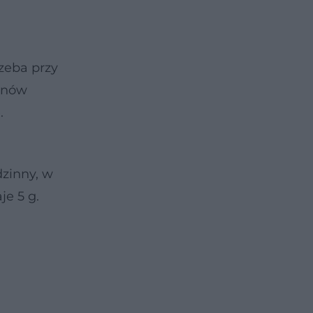
rzeba przy
ionów
.
dzinny, w
e 5 g.