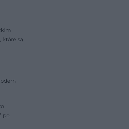
stkim
, które są
owodem
to
ć po