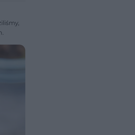
iliśmy,
h.