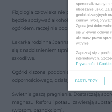
spersonalizowanych re
ulepszanie usług. Za
Fizjologia człowieka nie podlega ciągłym re
geolokalizacyjnych or
będzie spożywać alkohol, postawi na dietę o
cenimy Twoją prywatno
Zgoda jest dobrowoln
ogórkiem, raczej nie poprawi swojej sytuacji
się w lewym dolnym r
ale masz prawo sprzec
Lekarka rodzinna Joanna Zambonelii, która
witrynie.
się z nadciśnieniem tętniczym, podkreśla, ż
Zapoznaj się z poniż
szkodliwe.
internetowych. Szcze
Prywatności
i
Cookie
Ogórki kiszone
, podobnie jak inne kiszonki
odpornościowego, działając ochronnie na uk
PARTNERZY
Świetnie gaszą pragnienie. Dostarczają sporo
magnezu, fosforu i potasu. zawierają subst
(włosom, paznokciom).