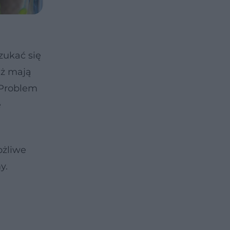
zukać się
eż mają
 Problem
e
ożliwe
y.