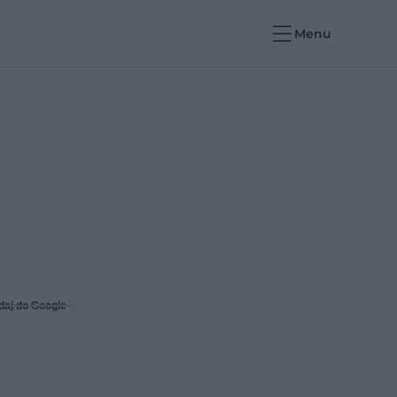
Menu
daj do Google