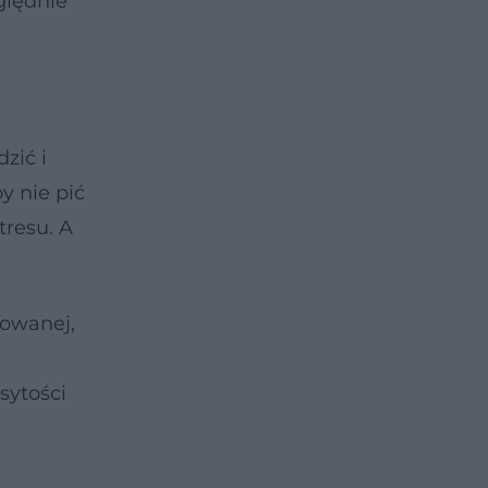
ględnie
zić i
y nie pić
tresu. A
towanej,
u
sytości