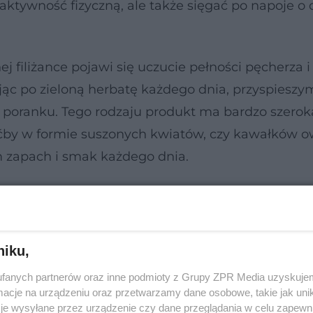
aktywność fizyczną, ale także sięgać po napoje o 
nej filiżance pojawi się uczucie pełności pęcherza i
ając po zieloną herbatę każdego dnia, przyspieszy
 o poranku. Tego rodzaju produkt ma bardzo szer
ćby w formie suszonych kwiatów, czy kawałków 
am zapach i smak każdego dnia.
niku,
fanych partnerów oraz inne podmioty z Grupy ZPR Media uzyskujem
cje na urządzeniu oraz przetwarzamy dane osobowe, takie jak unika
je wysyłane przez urządzenie czy dane przeglądania w celu zapewn