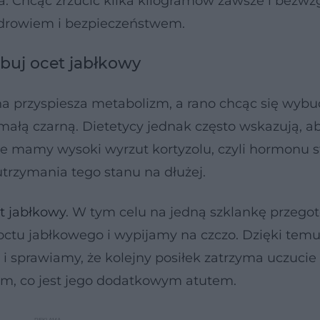
a. Chcąc zrzucić kilka kilogramów zawsze i bezwz
 zdrowiem i bezpieczeństwem.
buj ocet jabłkowy
na przyspiesza metabolizm, a rano chcąc się wybud
małą czarną. Dietetycy jednak często wskazują, ab
e mamy wysoki wyrzut kortyzolu, czyli hormonu s
utrzymania tego stanu na dłużej.
t jabłkowy
. W tym celu na jedną szklankę przego
octu jabłkowego i wypijamy na czczo. Dzięki tem
i sprawiamy, że kolejny posiłek zatrzyma uczucie 
zm, co jest jego dodatkowym atutem.