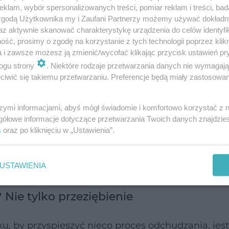
klam, wybór spersonalizowanych treści, pomiar reklam i treści, bad
 zgodą Użytkownika my i Zaufani Partnerzy możemy używać dokład
az aktywnie skanować charakterystykę urządzenia do celów identyfi
ść, prosimy o zgodę na korzystanie z tych technologii poprzez klikn
a i zawsze możesz ją zmienić/wycofać klikając przycisk ustawień pr
ogu strony
. Niektóre rodzaje przetwarzania danych nie wymagaj
mellia sinensis L
występuje kofeina oraz katechin
iwić się takiemu przetwarzaniu. Preferencje będą miały zastosowanie
spomaga metabolizm tłuszczów oraz wpływa pozyty
znej.
szymi informacjami, abyś mógł świadomie i komfortowo korzystać z
gółowe informacje dotyczące przetwarzania Twoich danych znajdzi
s
oraz po kliknięciu w „Ustawienia”.
ednak zachować umiar, ponieważ mocna zielona h
e zaleca się jej osobom z chorobami serca, nadciś
USTAWIENIA
 Nie tylko przeziębienie
, by przyspieszyć nieco proces odchudzania, jes