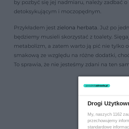
by pozbyć się jej nadmiaru, należy zadbać o 
detoksykującym i moczopędnym.
Przykładem jest
zielona herbata
. Już po jed
będziemy musieli skorzystać z toalety. Sięg
metabolizm, a zatem warto ją pić nie tylko
smakową ze względu na różne dodatki, cho
To sprawia, że nie jesteśmy zdani na ten s
Drogi Użytkow
My, naszych 1162 zau
przechowujemy informa
standardowe informac