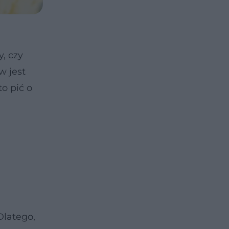
, czy
w jest
o pić o
Dlatego,