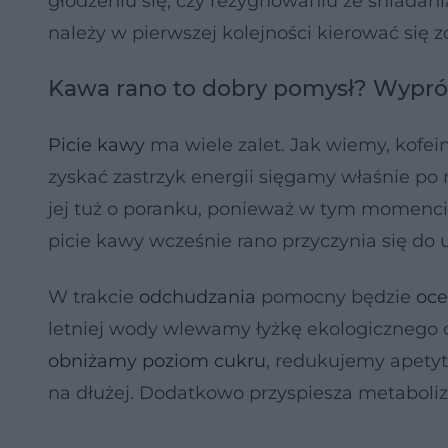
głodzeniu się, czy rezygnowaniu ze śniadani
należy w pierwszej kolejności kierować się
Kawa rano to dobry pomysł? Wypró
Picie kawy
ma wiele zalet. Jak wiemy, kofei
zyskać zastrzyk energii sięgamy właśnie po 
jej tuż o poranku, ponieważ w tym momenci
picie kawy wcześnie rano przyczynia się do 
W trakcie
odchudzania
pomocny będzie
oce
letniej wody wlewamy łyżkę ekologicznego 
obniżamy poziom cukru
, redukujemy apetyt 
na dłużej. Dodatkowo przyspiesza metaboli