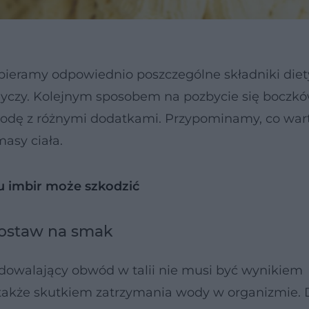
obieramy odpowiednio poszczególne składniki diety
dyczy. Kolejnym sposobem na pozbycie się boczkó
wodę z różnymi dodatkami. Przypominamy, co wart
asy ciała.
u imbir może szkodzić
Postaw na smak
adowalający obwód w talii nie musi być wynikiem
 także skutkiem zatrzymania wody w organizmie. 