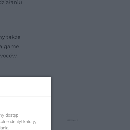
działaniu
my także
oką gamę
owoców.
y dostęp i
lne identyfikatory,
iania