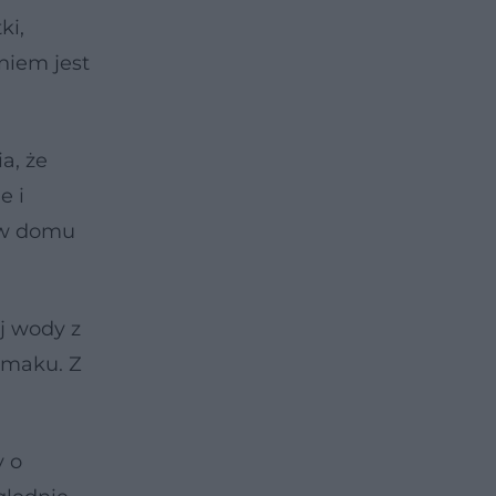
ki,
niem jest
a, że
e i
ć w domu
j wody z
smaku. Z
y o