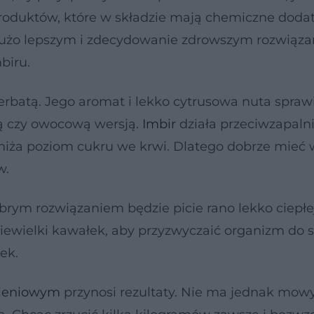
roduktów, które w składzie mają chemiczne dodat
. Dużo lepszym i zdecydowanie zdrowszym rozwiąza
biru.
rbatą. Jego aromat i lekko cytrusowa nuta sprawi
ną czy owocową wersją.
Imbir
działa przeciwzapalni
bniża poziom cukru we krwi. Dlatego dobrze mie
w.
brym rozwiązaniem będzie picie rano lekko ciepłe
iewielki kawałek, aby przyzwyczaić organizm do 
rek.
ieniowym
przynosi rezultaty. Nie ma jednak mow