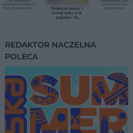
Tak zwiększysz
Skóra swędzi tylko
wchłanianie żelaza z
wieczorem? Ten
diety. Te połączenia
sygnał może
Prostsze plecy i
produktów
wskazywać na
mniej bólu w 6
pomagają przy
chorobę, która długo
tygodni. Te
anemii
nie daje objawów
ćwiczenia
pomagają
zmniejszyć wdowi
garb
REDAKTOR NACZELNA
POLECA