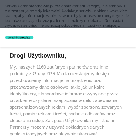
Serwis PoradnikZdrowie.pl ma charakter edukacyjny, nie stanowi i
nie zastępuje porady lekarskiej. Redakcja serwisu dokłada wszelkich
starań, aby informacje w nim zawarte były poprawne merytorycznie,
jednakże decyzja dotycząca leczenia należy do lekarza. Redakcja i
wydawca serwisu nie ponoszą odpowiedzialności wynikającej z
zastosowania informacji zamieszczonych na stronach serwisu, który
nie prowadzi działalności leczniczej polegającej na udzielaniu
świadczeń zdrowotnych w rozumieniu art. 3 ust 1 ustawy o
działalności leczniczej.
Drogi Użytkowniku,
Żaden utwór zamieszczony w serwisie nie może być powielany i
My, naszych 1160 zaufanych partnerów oraz inne
rozpowszechniany lub dalej rozpowszechniany w jakikolwiek sposób
podmioty z Grupy ZPR Media uzyskujemy dostęp i
(w tym także elektroniczny lub mechaniczny) na jakimkolwiek polu
eksploatacji w jakiejkolwiek formie, włącznie z umieszczaniem w
przechowujemy informacje na urządzeniu oraz
Internecie bez pisemnej zgody właściciela praw. Jakiekolwiek użycie
przetwarzamy dane osobowe, takie jak unikalne
lub wykorzystanie utworów w całości lub w części z naruszeniem
identyfikatory, standardowe informacje wysyłane przez
prawa, tzn. bez właściwej zgody, jest zabronione pod groźbą kary i
może być ścigane prawnie.
urządzenie czy dane przeglądania w celu zapewniania
spersonalizowanych reklam, wybór spersonalizowanych
treści, pomiar reklam i treści, badanie odbiorców oraz
ulepszanie usług. Za zgodą Użytkownika my i Zaufani
Partnerzy możemy używać dokładnych danych
geolokalizacyjnych oraz aktywnie skanować