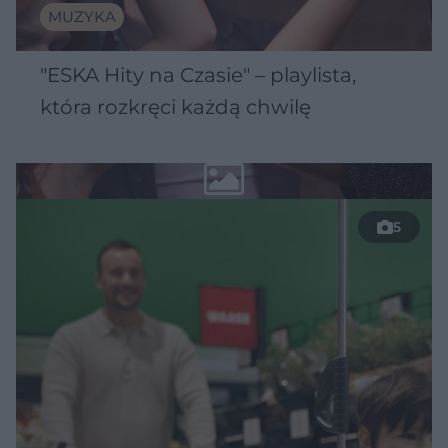
MUZYKA
"ESKA Hity na Czasie" – playlista,
która rozkręci każdą chwilę
5