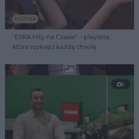
MUZYKA
"ESKA Hity na Czasie" – playlista,
która rozkręci każdą chwilę
5