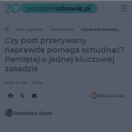
Diety i żywienie
Odchudzanie
Czy post przerywany
naprawdę pomaga schudnąć? Pamiętaj o jednej kluczowej zasadzie
Czy post przerywany
naprawdę pomaga schudnąć?
Pamiętaj o jednej kluczowej
zasadzie
2025-03-28
13:36
Dodaj do Google
Magdalena Siraga