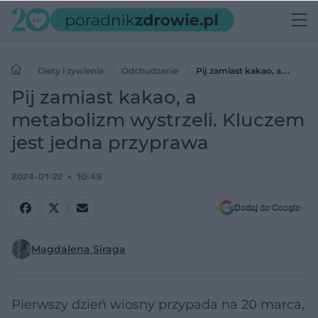
Diety i żywienie
Odchudzanie
Pij zamiast kakao, a
metabolizm wystrzeli. Kluczem jest jedna przyprawa
Pij zamiast kakao, a
metabolizm wystrzeli. Kluczem
jest jedna przyprawa
2024-01-22
10:48
Dodaj do Google
Magdalena Siraga
Pierwszy dzień wiosny przypada na 20 marca,