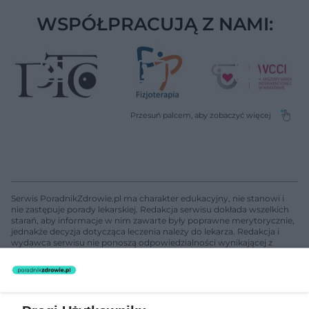
WSPÓŁPRACUJĄ Z NAMI:
Serwis PoradnikZdrowie.pl ma charakter edukacyjny, nie stanowi i
nie zastępuje porady lekarskiej. Redakcja serwisu dokłada wszelkich
starań, aby informacje w nim zawarte były poprawne merytorycznie,
jednakże decyzja dotycząca leczenia należy do lekarza. Redakcja i
wydawca serwisu nie ponoszą odpowiedzialności wynikającej z
zastosowania informacji zamieszczonych na stronach serwisu, który
nie prowadzi działalności leczniczej polegającej na udzielaniu
świadczeń zdrowotnych w rozumieniu art. 3 ust 1 ustawy o
działalności leczniczej.