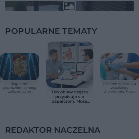
POPULARNE TEMATY
Regularne
Przełom w leczeniu
wypróżnienia mogą
wysokiego
zależeć od tej
cholesterolu. Nowa
Ten objaw często
witaminy. Odkrycie
terapia zmniejszyła
przypisuje się
zaskoczyło
LDL o ponad połowę
zaparciom. Może
naukowców
jednak wskazywać
na chorobę jelita
REDAKTOR NACZELNA