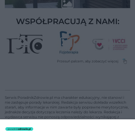
WSPÓŁPRACUJĄ Z NAMI:
Serwis PoradnikZdrowie.pl ma charakter edukacyjny, nie stanowi i
nie zastępuje porady lekarskiej. Redakcja serwisu dokłada wszelkich
starań, aby informacje w nim zawarte były poprawne merytorycznie,
jednakże decyzja dotycząca leczenia należy do lekarza. Redakcja i
wydawca serwisu nie ponoszą odpowiedzialności wynikającej z
zastosowania informacji zamieszczonych na stronach serwisu, który
nie prowadzi działalności leczniczej polegającej na udzielaniu
świadczeń zdrowotnych w rozumieniu art. 3 ust 1 ustawy o