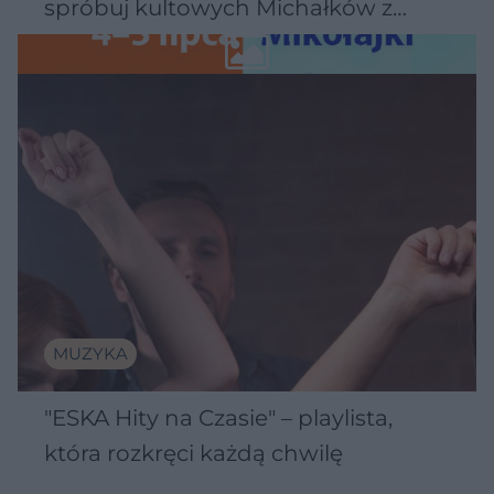
spróbuj kultowych Michałków z
Wawelu
MUZYKA
"ESKA Hity na Czasie" – playlista,
która rozkręci każdą chwilę