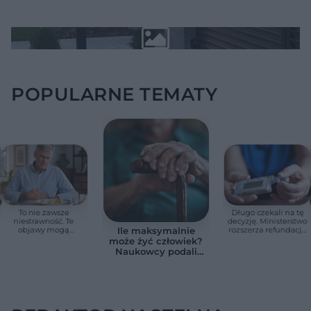
POPULARNE TEMATY
To nie zawsze
Długo czekali na tę
niestrawność. Te
decyzję. Ministerstwo
objawy mogą
rozszerza refundację
Ile maksymalnie
wskazywać na raka
pomp insulinowych
może żyć człowiek?
trzustki
Naukowcy podali
zaskakującą liczbę