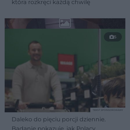
która rozkręci każdą chwilę
5
TEKST SPONSOROWANY
Daleko do pięciu porcji dziennie.
Badanie pokazuje, jak Polacy