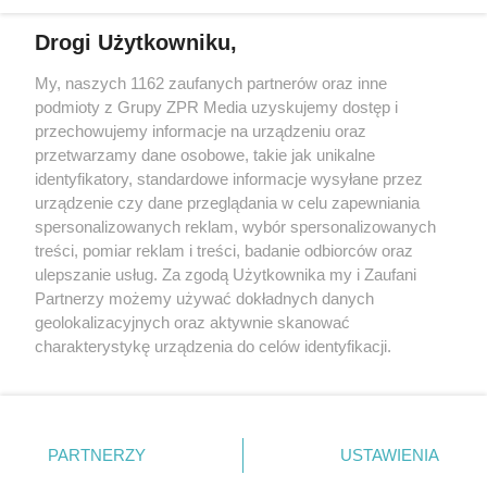
działalności leczniczej.
Drogi Użytkowniku,
Żaden utwór zamieszczony w serwisie nie może być powielany i
My, naszych 1162 zaufanych partnerów oraz inne
rozpowszechniany lub dalej rozpowszechniany w jakikolwiek sposób
podmioty z Grupy ZPR Media uzyskujemy dostęp i
(w tym także elektroniczny lub mechaniczny) na jakimkolwiek polu
eksploatacji w jakiejkolwiek formie, włącznie z umieszczaniem w
przechowujemy informacje na urządzeniu oraz
Internecie bez pisemnej zgody właściciela praw. Jakiekolwiek użycie
przetwarzamy dane osobowe, takie jak unikalne
lub wykorzystanie utworów w całości lub w części z naruszeniem
identyfikatory, standardowe informacje wysyłane przez
prawa, tzn. bez właściwej zgody, jest zabronione pod groźbą kary i
może być ścigane prawnie.
urządzenie czy dane przeglądania w celu zapewniania
spersonalizowanych reklam, wybór spersonalizowanych
treści, pomiar reklam i treści, badanie odbiorców oraz
ulepszanie usług. Za zgodą Użytkownika my i Zaufani
Partnerzy możemy używać dokładnych danych
geolokalizacyjnych oraz aktywnie skanować
charakterystykę urządzenia do celów identyfikacji.
O nas
Ponieważ cenimy Twoją prywatność, prosimy o zgodę na
korzystanie z tych technologii poprzez kliknięcie
Informacje prawne
„Akceptuję”. Zgoda jest dobrowolna i zawsze możesz ją
zmienić/wycofać klikając przycisk ustawień prywatności
Nasze serwisy
PARTNERZY
USTAWIENIA
znajdujący się w lewym dolnym rogu strony
. Niektóre