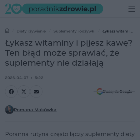
Diety i żywienie
Suplementy i odżywki
Łykasz witaminy i
pijesz kawę? Ten błąd może sprawiać, że suplementy nie działają
Łykasz witaminy i pijesz kawę?
Ten błąd może sprawiać, że
suplementy nie działają
2026-04-07
5:22
Dodaj do Google
Romana Makówka
Poranna rutyna często łączy suplementy diety