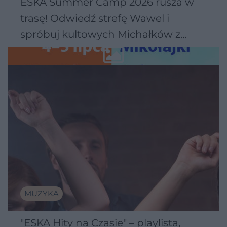
ESKA Summer Camp 2026 rusza w
trasę! Odwiedź strefę Wawel i
spróbuj kultowych Michałków z
Wawelu
MUZYKA
"ESKA Hity na Czasie" – playlista,