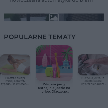
nowoczesna automatyka do bram
POPULARNE TEMATY
Prostsze plecy i
Nie tylko jelita. Ta
mniej bólu w 6
częstotliwość
tygodni. Te ćwiczenia
wypróżnień może
Zdrowie jamy
pomagają
mieć znaczenie dla
ustnej nie jedzie na
zmniejszyć wdowi
całego organizmu
urlop. Dlaczego
garb
podczas wakacji nie
warto zapominać o
przestrzeniach
międzyzębowych?