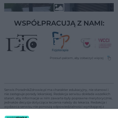
WSPÓŁPRACUJĄ Z NAMI:
Serwis PoradnikZdrowie.pl ma charakter edukacyjny, nie stanowi i
nie zastępuje porady lekarskiej. Redakcja serwisu dokłada wszelkich
starań, aby informacje w nim zawarte były poprawne merytorycznie,
jednakże decyzja dotycząca leczenia należy do lekarza. Redakcja i
wydawca serwisu nie ponoszą odpowiedzialności wynikającej z
zastosowania informacji zamieszczonych na stronach serwisu, który
nie prowadzi działalności leczniczej polegającej na udzielaniu