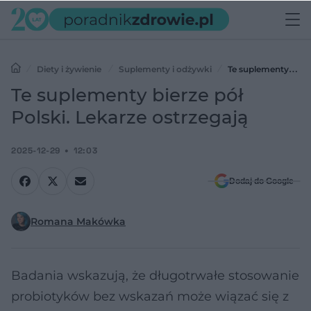
Diety i żywienie
Suplementy i odżywki
Te suplementy
bierze pół Polski. Lekarze ostrzegają
Te suplementy bierze pół
Polski. Lekarze ostrzegają
2025-12-29
12:03
Dodaj do Google
Romana Makówka
Badania wskazują, że długotrwałe stosowanie
probiotyków bez wskazań może wiązać się z