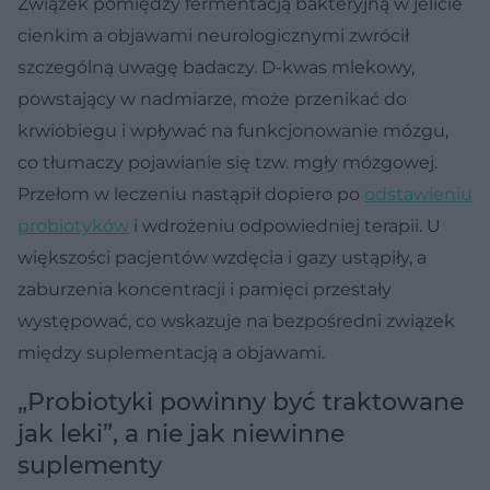
Związek pomiędzy fermentacją bakteryjną w jelicie
cienkim a objawami neurologicznymi zwrócił
szczególną uwagę badaczy. D-kwas mlekowy,
powstający w nadmiarze, może przenikać do
krwiobiegu i wpływać na funkcjonowanie mózgu,
co tłumaczy pojawianie się tzw. mgły mózgowej.
Przełom w leczeniu nastąpił dopiero po
odstawieniu
probiotyków
i wdrożeniu odpowiedniej terapii. U
większości pacjentów wzdęcia i gazy ustąpiły, a
zaburzenia koncentracji i pamięci przestały
występować, co wskazuje na bezpośredni związek
między suplementacją a objawami.
„Probiotyki powinny być traktowane
jak leki”, a nie jak niewinne
suplementy