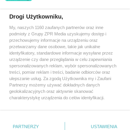
świadczeń zdrowotnych w rozumieniu art. 3 ust 1 ustawy o
działalności leczniczej.
Drogi Użytkowniku,
Żaden utwór zamieszczony w serwisie nie może być powielany i
My, naszych 1160 zaufanych partnerów oraz inne
rozpowszechniany lub dalej rozpowszechniany w jakikolwiek sposób
podmioty z Grupy ZPR Media uzyskujemy dostęp i
(w tym także elektroniczny lub mechaniczny) na jakimkolwiek polu
eksploatacji w jakiejkolwiek formie, włącznie z umieszczaniem w
przechowujemy informacje na urządzeniu oraz
Internecie bez pisemnej zgody właściciela praw. Jakiekolwiek użycie
przetwarzamy dane osobowe, takie jak unikalne
lub wykorzystanie utworów w całości lub w części z naruszeniem
identyfikatory, standardowe informacje wysyłane przez
prawa, tzn. bez właściwej zgody, jest zabronione pod groźbą kary i
może być ścigane prawnie.
urządzenie czy dane przeglądania w celu zapewniania
spersonalizowanych reklam, wybór spersonalizowanych
treści, pomiar reklam i treści, badanie odbiorców oraz
ulepszanie usług. Za zgodą Użytkownika my i Zaufani
Partnerzy możemy używać dokładnych danych
geolokalizacyjnych oraz aktywnie skanować
charakterystykę urządzenia do celów identyfikacji.
O nas
Ponieważ cenimy Twoją prywatność, prosimy o zgodę na
korzystanie z tych technologii poprzez kliknięcie
Informacje prawne
„Akceptuję”. Zgoda jest dobrowolna i zawsze możesz ją
zmienić/wycofać klikając przycisk ustawień prywatności
Nasze serwisy
PARTNERZY
USTAWIENIA