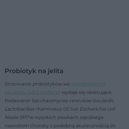
Probiotyk na jelita
Stosowanie probiotyków we
wrzodziejącym
zapaleniu jelita grubego
wydaje się obiecujące.
Podawanie
Saccharomyces cerevisiae boulardii
,
Lactobacillus rhamnosus GG
lub
Escherichia coli
Nissle 1917
w wysokich dawkach zapobiega
nawrotom choroby z podobną skutecznością do