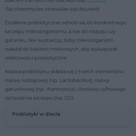
bakterii
Escherichia
i
Bacillus
oraz
drożdże
Saccharomyces cerevisiae ssp boulardi
.
Działanie probiotyczne odnosi się do konkretnego
szczepu mikroorganizmu, a nie do rodzaju czy
gatunku. Nie wystarczy, żeby mikroorganizm
należał do bakterii mlekowych, aby wykazywał
właściwości probiotyczne.
Nazwa probiotyku składa się z trzech elementów:
nazwy rodzajowej (np.
Lactobacillus
), nazwy
gatunkowej (np.
rhamnosus
) i literowo-cyfrowego
oznaczenia szczepu (np. GG).
Probiotyki w diecie