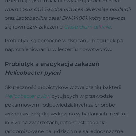
dzieci najlepsze działanie wykazują
Lactobacillus
rhamnosus GG
i
Saccharomyces cerevisiae boulardii
oraz
Lactobacillus casei DN-114001
, który sprawdza
się również w zakażeniu
Clostridium difficile
.
Probiotyki są pomocne w skracaniu biegunek po
napromieniowaniu w leczeniu nowotworów.
Probiotyk a eradykacja zakażeń
Helicobacter pylori
Skuteczność probiotyków w zwalczaniu bakterii
Helicobacter pylori
bytujących w przewodzie
pokarmowym i odpowiedzialnych za chorobę
wrzodową żołądka wykazano w badaniach in vitro i
in vivo na zwierzętach, natomiast badania
randomizowane na ludziach nie są jednoznaczne.