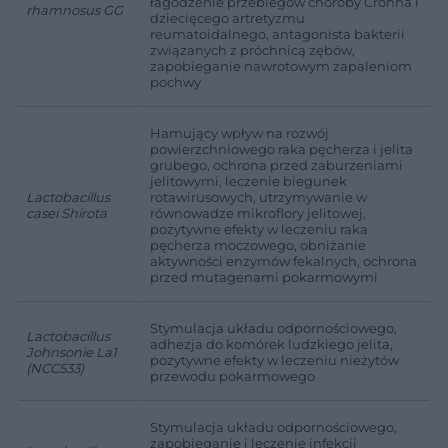
łagodzenie przebiegów choroby Crohna i
rhamnosus GG
dziecięcego artretyzmu
reumatoidalnego, antagonista bakterii
związanych z próchnicą zębów,
zapobieganie nawrotowym zapaleniom
pochwy
Hamujący wpływ na rozwój
powierzchniowego raka pęcherza i jelita
grubego, ochrona przed zaburzeniami
jelitowymi, leczenie biegunek
Lactobacillus
rotawirusowych, utrzymywanie w
casei Shirota
równowadze mikroflory jelitowej,
pozytywne efekty w leczeniu raka
pęcherza moczowego, obniżanie
aktywności enzymów fekalnych, ochrona
przed mutagenami pokarmowymi
Stymulacja układu odpornościowego,
Lactobacillus
adhezja do komórek ludzkiego jelita,
Johnsonie La1
pozytywne efekty w leczeniu nieżytów
(NCC533)
przewodu pokarmowego
Stymulacja układu odpornościowego,
zapobieganie i leczenie infekcji