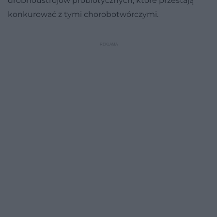
drobnoustrojów probiotycznych, które przestają
konkurować z tymi chorobotwórczymi.