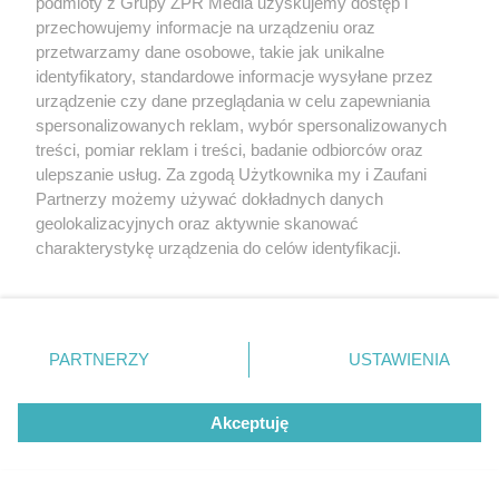
podmioty z Grupy ZPR Media uzyskujemy dostęp i
przechowujemy informacje na urządzeniu oraz
Produkty spożywcze zawierające
przetwarzamy dane osobowe, takie jak unikalne
probiotyki
identyfikatory, standardowe informacje wysyłane przez
urządzenie czy dane przeglądania w celu zapewniania
Żywności probiotycznej jest niewiele. W naszym
spersonalizowanych reklam, wybór spersonalizowanych
treści, pomiar reklam i treści, badanie odbiorców oraz
regionie do najbardziej popularnych produktów
ulepszanie usług. Za zgodą Użytkownika my i Zaufani
spożywczych zawierających bakterie probiotyczne
Partnerzy możemy używać dokładnych danych
należą: kefir, jogurt naturalny, kwaśne mleko,
geolokalizacyjnych oraz aktywnie skanować
charakterystykę urządzenia do celów identyfikacji.
kiszona kapusta
i
kiszone ogórki
.
Ponieważ cenimy Twoją prywatność, prosimy o zgodę na
korzystanie z tych technologii poprzez kliknięcie
„Akceptuję”. Zgoda jest dobrowolna i zawsze możesz ją
zmienić/wycofać klikając przycisk ustawień prywatności
PARTNERZY
USTAWIENIA
znajdujący się w lewym dolnym rogu strony
. Niektóre
rodzaje przetwarzania danych nie wymagają zgody
Akceptuję
użytkownika, ale masz prawo sprzeciwić się takiemu
przetwarzaniu. Preferencje będą miały zastosowanie tylko
na tej witrynie.