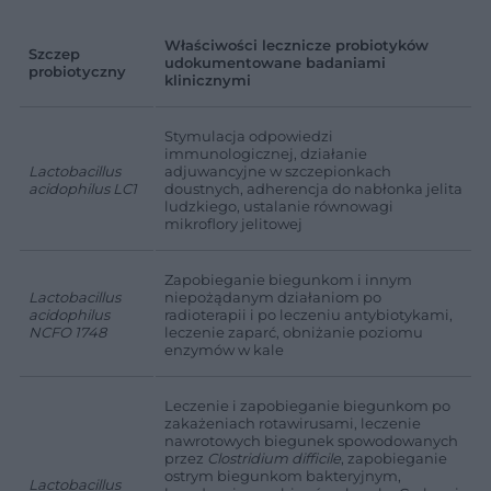
Właściwości lecznicze probiotyków
Szczep
udokumentowane badaniami
probiotyczny
klinicznymi
Stymulacja odpowiedzi
immunologicznej, działanie
Lactobacillus
adjuwancyjne w szczepionkach
acidophilus LC1
doustnych, adherencja do nabłonka jelita
ludzkiego, ustalanie równowagi
mikroflory jelitowej
Zapobieganie biegunkom i innym
Lactobacillus
niepożądanym działaniom po
acidophilus
radioterapii i po leczeniu antybiotykami,
NCFO 1748
leczenie zaparć, obniżanie poziomu
enzymów w kale
Leczenie i zapobieganie biegunkom po
zakażeniach rotawirusami, leczenie
nawrotowych biegunek spowodowanych
przez
Clostridium difficile
, zapobieganie
ostrym biegunkom bakteryjnym,
Lactobacillus