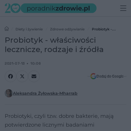
Diety i żywienie
Zdrowe odżywianie
Probiotyk -
właściwości lecznicze, rodzaje i źródła
Probiotyk - właściwości
lecznicze, rodzaje i źródła
2021-07-13
10:06
Dodaj do Google
Aleksandra Żyłowska-Mharrab
Probiotyki, czyli tzw. dobre bakterie, mają
potwierdzone licznymi badaniami