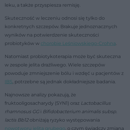
leku, a także przyspiesza remisję.
Skuteczność w leczeniu odnosi się tylko do
konkretnych szczepów. Brakuje jednoznacznych
wyników na potwierdzenie skuteczności
probiotyków w
chorobie Leśniowskiego-Crohna
.
Natomiast probiotykoterapia może być skuteczna
w zespole jelita drażliwego. Wiele szczepów
powoduje zmniejszenie bólu i wzdęć u pacjentów z
IBS
, potrzebne są jednak dokładniejsze badania.
Najnowsze analizy pokazują, że
fruktooligosacharydy (SYN1) oraz
Lactobacillus
rhamnosus GG
i
Bifidobacterium animalis subsp.
lactis Bb12
obniżają ryzyko występowania
nowotworu jelita grubego
, o czym świadczy zmiana