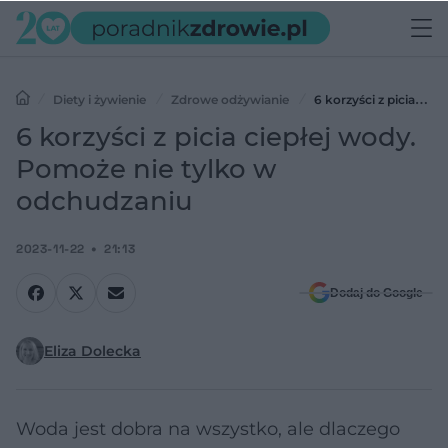
Diety i żywienie
Zdrowe odżywianie
6 korzyści z picia
ciepłej wody. Pomoże nie tylko w odchudzaniu
6 korzyści z picia ciepłej wody.
Pomoże nie tylko w
odchudzaniu
2023-11-22
21:13
Dodaj do Google
Eliza Dolecka
Woda jest dobra na wszystko, ale dlaczego