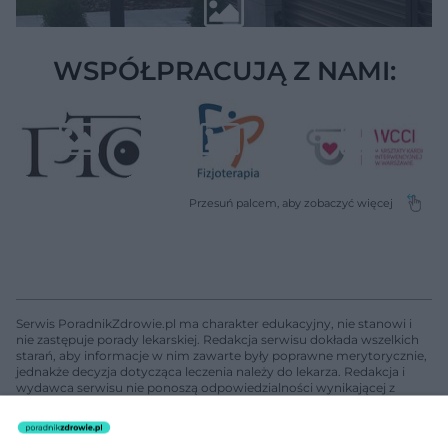
WSPÓŁPRACUJĄ Z NAMI:
Serwis PoradnikZdrowie.pl ma charakter edukacyjny, nie stanowi i
nie zastępuje porady lekarskiej. Redakcja serwisu dokłada wszelkich
starań, aby informacje w nim zawarte były poprawne merytorycznie,
jednakże decyzja dotycząca leczenia należy do lekarza. Redakcja i
wydawca serwisu nie ponoszą odpowiedzialności wynikającej z
zastosowania informacji zamieszczonych na stronach serwisu, który
nie prowadzi działalności leczniczej polegającej na udzielaniu
świadczeń zdrowotnych w rozumieniu art. 3 ust 1 ustawy o