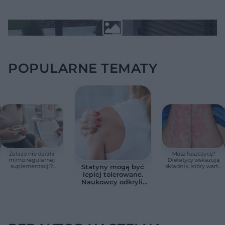
POPULARNE TEMATY
Żelazo nie działa
Masz łuszczycę?
mimo regularnej
Dietetycy wskazują
suplementacji?
składnik, który warto
Statyny mogą być
Przyczyna może
jeść częściej
lepiej tolerowane.
ukrywać się w
Naukowcy odkryli,
jelitach
jak ograniczyć
działania na
mięśnie