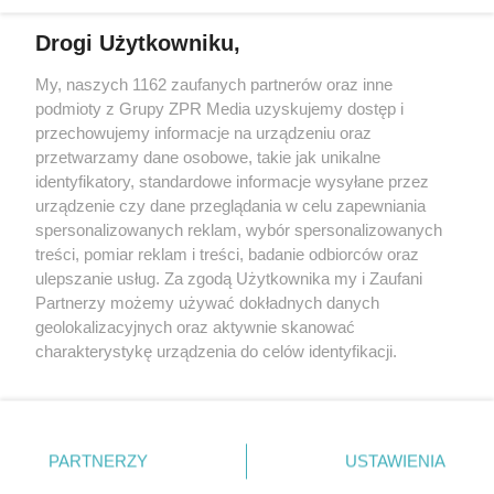
działalności leczniczej.
Drogi Użytkowniku,
Żaden utwór zamieszczony w serwisie nie może być powielany i
My, naszych 1162 zaufanych partnerów oraz inne
rozpowszechniany lub dalej rozpowszechniany w jakikolwiek sposób
podmioty z Grupy ZPR Media uzyskujemy dostęp i
(w tym także elektroniczny lub mechaniczny) na jakimkolwiek polu
eksploatacji w jakiejkolwiek formie, włącznie z umieszczaniem w
przechowujemy informacje na urządzeniu oraz
Internecie bez pisemnej zgody właściciela praw. Jakiekolwiek użycie
przetwarzamy dane osobowe, takie jak unikalne
lub wykorzystanie utworów w całości lub w części z naruszeniem
identyfikatory, standardowe informacje wysyłane przez
prawa, tzn. bez właściwej zgody, jest zabronione pod groźbą kary i
może być ścigane prawnie.
urządzenie czy dane przeglądania w celu zapewniania
spersonalizowanych reklam, wybór spersonalizowanych
treści, pomiar reklam i treści, badanie odbiorców oraz
ulepszanie usług. Za zgodą Użytkownika my i Zaufani
Partnerzy możemy używać dokładnych danych
geolokalizacyjnych oraz aktywnie skanować
charakterystykę urządzenia do celów identyfikacji.
O nas
Ponieważ cenimy Twoją prywatność, prosimy o zgodę na
korzystanie z tych technologii poprzez kliknięcie
Informacje prawne
„Akceptuję”. Zgoda jest dobrowolna i zawsze możesz ją
zmienić/wycofać klikając przycisk ustawień prywatności
Nasze serwisy
PARTNERZY
USTAWIENIA
znajdujący się w lewym dolnym rogu strony
. Niektóre