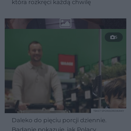
która rozkręci każdą chwilę
5
TEKST SPONSOROWANY
Daleko do pięciu porcji dziennie.
Badanie pokazuje, jak Polacy