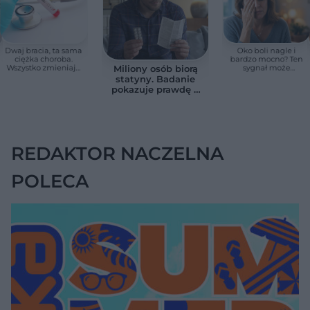
Dwaj bracia, ta sama
Oko boli nagle i
ciężka choroba.
bardzo mocno? Ten
Wszystko zmieniają
sygnał może
Miliony osób biorą
jedne urodziny
oznaczać utratę
statyny. Badanie
wzroku w kilka
pokazuje prawdę o
godzin
skutkach
ubocznych
REDAKTOR NACZELNA
POLECA