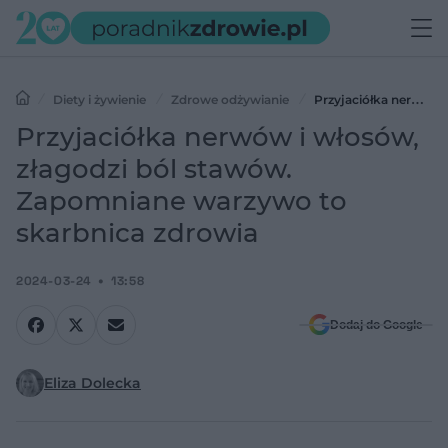
Diety i żywienie
Zdrowe odżywianie
Przyjaciółka nerwów
i włosów, złagodzi ból stawów. Zapomniane warzywo to skarbnica
Przyjaciółka nerwów i włosów,
zdrowia
złagodzi ból stawów.
Zapomniane warzywo to
skarbnica zdrowia
2024-03-24
13:58
Dodaj do Google
Eliza Dolecka