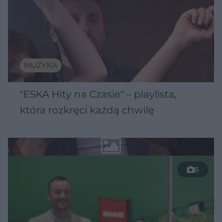
MUZYKA
"ESKA Hity na Czasie" – playlista,
która rozkręci każdą chwilę
5