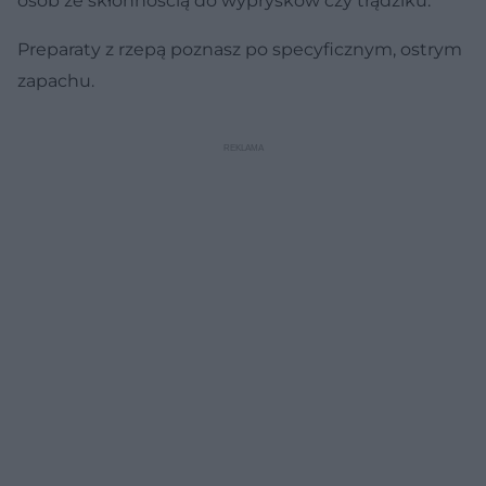
osób ze skłonnością do wyprysków czy trądziku.
Preparaty z rzepą poznasz po specyficznym, ostrym
zapachu.