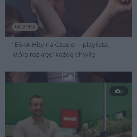
MUZYKA
"ESKA Hity na Czasie" – playlista,
która rozkręci każdą chwilę
5