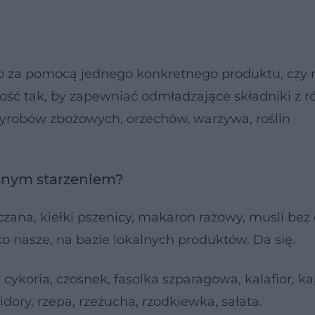
 za pomocą jednego konkretnego produktu, czy
ść tak, by zapewniać odmładzające składniki z r
 wyrobów zbożowych, orzechów, warzywa, roślin
snym starzeniem?
zana, kiełki pszenicy, makaron razowy, musli bez 
ko nasze, na bazie lokalnych produktów. Da się.
 cykoria, czosnek, fasolka szparagowa, kalafior, k
dory, rzepa, rzeżucha, rzodkiewka, sałata.