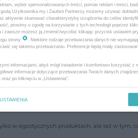
klam, wybór spersonalizowanych treści, pomiar reklam i treści, bad
 zgodą Użytkownika my i Zaufani Partnerzy możemy używać dokład
ie formy wpływ ma również aktywność fizyczna i d
az aktywnie skanować charakterystykę urządzenia do celów identyfi
ta pomaga.
ść, prosimy o zgodę na korzystanie z tych technologii poprzez klikn
a i zawsze możesz ją zmienić/wycofać klikając przycisk ustawień pr
ogu strony
. Niektóre rodzaje przetwarzania danych nie wymagaj
aj odżywiają się zgodnie z zasadami współczesn
iwić się takiemu przetwarzaniu. Preferencje będą miały zastosowanie
uje w owoce, warzywa, a Japończycy rzadko sięgają
drowszy na świecie, a ludzie w Japonii żyją rekor
szymi informacjami, abyś mógł świadomie i komfortowo korzystać z
gółowe informacje dotyczące przetwarzania Twoich danych znajdzi
s
oraz po kliknięciu w „Ustawienia”.
zo jest najlepsza dla naszych organizmów - nie 
a, a znaczenie ma nie tylko, co jesz, ale też biodo
USTAWIENIA
ylko w egzotycznych produktach, ale też w tym, c