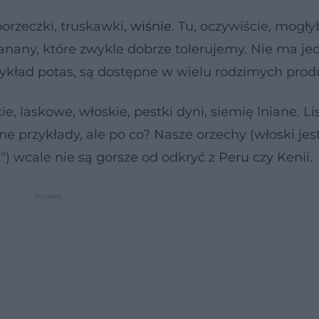
porzeczki, truskawki,
wiśnie
. Tu, oczywiście, mogły
anany, które zwykle dobrze tolerujemy. Nie ma je
przykład potas, są dostępne w wielu rodzimych prod
e, laskowe, włoskie, pestki dyni, siemię lniane. Li
przykłady, ale po co? Nasze orzechy (włoski jes
z") wcale nie są gorsze od odkryć z Peru czy Kenii.