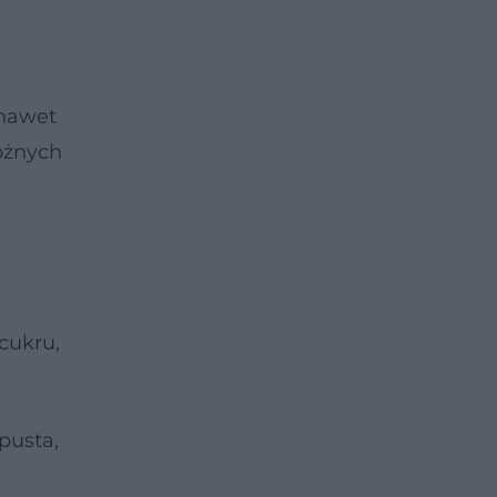
 nawet
óżnych
cukru,
apusta,