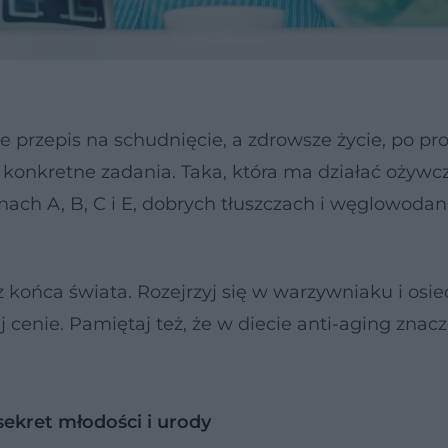
e przepis na schudnięcie, a zdrowsze życie, po pr
 konkretne zadania. Taka, która ma działać ożywc
nach A, B, C i E, dobrych tłuszczach i węglowodan
 końca świata. Rozejrzyj się w warzywniaku i os
cenie. Pamiętaj też, że w diecie anti-aging znac
ekret młodości i urody