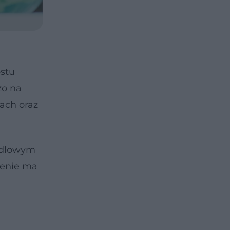
ostu
zo na
ach oraz
iedlowym
zenie ma