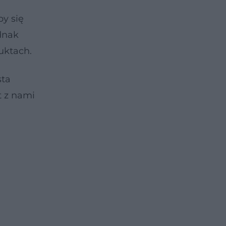
by się
dnak
uktach.
sta
t z nami