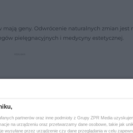
 mają geny. Odwrócenie naturalnych zmian jest 
gów pielęgnacyjnych i medycyny estetycznej.
niku,
fanych partnerów oraz inne podmioty z Grupy ZPR Media uzyskujem
cje na urządzeniu oraz przetwarzamy dane osobowe, takie jak unika
je wysyłane przez urządzenie czy dane przeglądania w celu zapewn