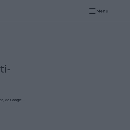
Menu
ti-
daj do Google