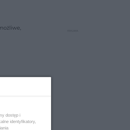
możliwe,
y dostęp i
lne identyfikatory,
iania