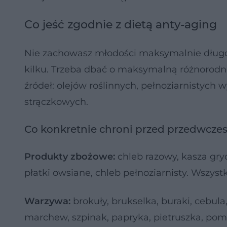
Co jeść zgodnie z dietą anty-aging
Nie zachowasz młodości maksymalnie długo
kilku. Trzeba dbać o maksymalną różnorodno
źródeł: olejów roślinnych, pełnoziarnistych
strączkowych.
Co konkretnie chroni przed przedwcze
Produkty zbożowe:
chleb razowy, kasza gryc
płatki owsiane, chleb pełnoziarnisty. Wszyst
Warzywa:
brokuły, brukselka, buraki, cebula,
marchew, szpinak, papryka, pietruszka, pomi