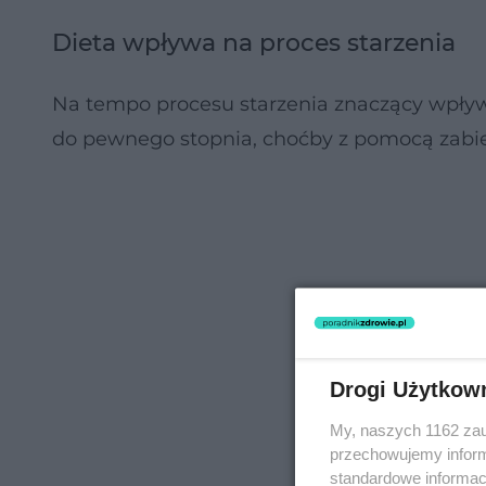
Dieta wpływa na proces starzenia
Na tempo procesu starzenia znaczący wpływ
do pewnego stopnia, choćby z pomocą zabie
Drogi Użytkow
My, naszych 1162 zau
przechowujemy informa
standardowe informac