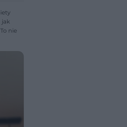
iety
 jak
 To nie