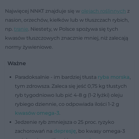
Najwięcej NNKT znajduje się w
olejach roślinnych
z
nasion, orzechów, kiełków lub w tłuszczach rybich,
np.
tranie
. Niestety, w Polsce spożywa się tych
kwasów tłuszczowych znacznie mniej, niż zalecają
normy żywieniowe.
Ważne
Paradoksalnie - im bardziej tłusta
ryba morska
,
tym zdrowsza. Zaleca się jeść 0,75 kg tłustych
ryb tygodniowo lub pić 4-8 g (1-2 łyżki) oleju
rybiego dziennie, co odpowiada ilości 1-2 g
kwasów omega-3
.
Jedzenie ryb zmniejsza o 25 proc. ryzyko
zachorowań na
depresję
, bo kwasy omega-3