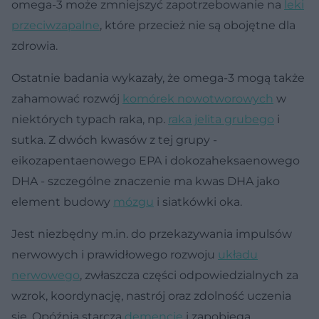
omega-3 może zmniejszyć zapotrzebowanie na
leki
przeciwzapalne
, które przecież nie są obojętne dla
zdrowia.
Ostatnie badania wykazały, że omega-3 mogą także
zahamować rozwój
komórek nowotworowych
w
niektórych typach raka, np.
raka jelita grubego
i
sutka. Z dwóch kwasów z tej grupy -
eikozapentaenowego EPA i dokozaheksaenowego
DHA - szczególne znaczenie ma kwas DHA jako
element budowy
mózgu
i siatkówki oka.
Jest niezbędny m.in. do przekazywania impulsów
nerwowych i prawidłowego rozwoju
układu
nerwowego
, zwłaszcza części odpowiedzialnych za
wzrok, koordynację, nastrój oraz zdolność uczenia
się. Opóźnia starczą
demencję
i zapobiega