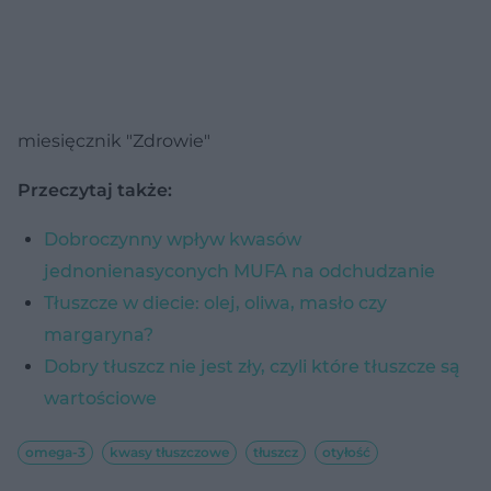
miesięcznik "Zdrowie"
Przeczytaj także:
Dobroczynny wpływ kwasów
jednonienasyconych MUFA na odchudzanie
Tłuszcze w diecie: olej, oliwa, masło czy
margaryna?
Dobry tłuszcz nie jest zły, czyli które tłuszcze są
wartościowe
omega-3
kwasy tłuszczowe
tłuszcz
otyłość