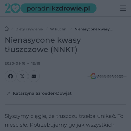
Diety i żywienie
W kuchni
Nienasycone kwasy
tłuszczowe (NNKT)
Nienasycone kwasy
tłuszczowe (NNKT)
2020-01-16
12:19
Dodaj do Google
Katarzyna Szroeder-Dowjat
Słyszymy ciągle, że tłuszczu trzeba unikać. To
nieścisłe. Potrzebujemy go jak wszystkich