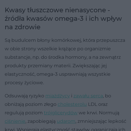
Kwasy tłuszczowe nienasycone -
źródła kwasów omega-3 i ich wpływ
na zdrowie
Są budulcem błony komórkowej, która przepuszcza
w obie strony wszelkie krążące po organizmie
substancje, np. do środka hormony, a na zewnątrz
produkty przemiany materii. Zwiększając jej
elastyczność, omega-3 usprawniają wszystkie
procesy życiowe.
Odsuwają ryzyko
miażdżycy
i
zawału serca
, bo
obniżają poziom złego
cholesterolu
LDL oraz
regulują poziom
trójglicerydów
we krwi. Normują
ciśnienie
, zapobiegają
udarom
, zmniejszając lepkość
krwi. Wspierają elastyczność stawów, ograniczają ich