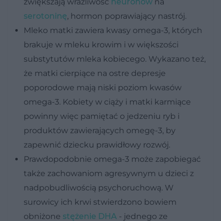
zwiększają wrażliwość
neuronów
na
serotoninę
, hormon poprawiający nastrój.
Mleko matki zawiera kwasy omega-3, których
brakuje w mleku krowim i w większości
substytutów mleka kobiecego. Wykazano też,
że matki cierpiące na ostre depresje
poporodowe mają niski poziom kwasów
omega-3. Kobiety w ciąży i matki karmiące
powinny więc pamiętać o jedzeniu ryb i
produktów zawierających omegę-3, by
zapewnić dziecku prawidłowy rozwój.
Prawdopodobnie omega-3 może zapobiegać
także zachowaniom agresywnym u dzieci z
nadpobudliwością psychoruchową. W
surowicy ich krwi stwierdzono bowiem
obniżone
stężenie DHA
- jednego ze