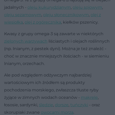
jadalnych -
oleju kukurydzianym
,
oleju sojowym
,
oleju sezamowym
,
oleju słonecznikowym
,
olej z
wiesiołka
,
olej z ogórecznika
, kiełków pszenicy.
Kwasy z grupy omega-3 są zawarte w niektórych
zielonych warzywach
liściastych i olejach roślinnych
(np. lnianym, z pestek dyni). Można je też znaleźć -
choć w znacznie mniejszych ilościach - w siemieniu
lnianym, orzechach.
Ale pod względem odżywczym najbardziej
wartościowym ich źródłem są produkty
pochodzenia morskiego, zwłaszcza tłuste ryby
żyjące w zimnych wodach oceanów -
makrele
,
łososie, sardynki,
śledzie
,
dorsze
,
tuńczyki
- oraz
skorupiaki zwane
owocami morza
.