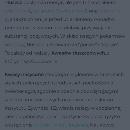
Tłuszcz
dostarcza energii, ale jest też nośnikiem
witaminy A
,
witaminy D
,
witaminy E
oraz
witaminy
K
, a także chroni je przed utlenieniem. Ponadto
pomaga w trawieniu oraz ułatwia przyswajanie
substancji odżywczych. W skład naszych pokarmów
wchodzą tłuszcze uznawane za "gorsze" i "lepsze".
To zależy od rodzaju
kwasów tłuszczowych
, z
których są zbudowane.
Kwasy nasycone
(znajdują się głównie w tłuszczach
stałych zwierzęcych i produktach pochodzenia
zwierzęcego), zgodnie z obecnie obowiązującymi
zaleceniami światowych organizacji i polskiego
Instytutu Żywności i Żywienia należy w codziennej
diecie ograniczyć, bo ich spożycie zwiększa ryzyko
wystąpienia
chorób układu krążenia
. Naukowcy