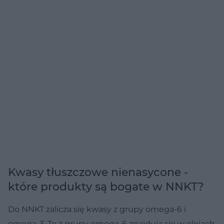
Kwasy tłuszczowe nienasycone -
które produkty są bogate w NNKT?
Do NNKT zalicza się kwasy z grupy omega-6 i
omega-3. Te z grupy omega-6 znajdują się w olejach