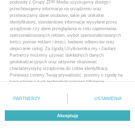
podmioty z Grupy ZPR Media uzyskujemy dostęp i
przechowujemy informacje na urządzeniu oraz
przetwarzamy dane osobowe, takie jak unikalne
POPULARNE TEMATY
identyfikatory, standardowe informacje wysyłane przez
urządzenie czy dane przeglądania w celu zapewniania
spersonalizowanych reklam, wybór spersonalizowanych
treści, pomiar reklam i treści, badanie odbiorców oraz
ulepszanie usług. Za zgodą Użytkownika my i Zaufani
Partnerzy możemy używać dokładnych danych
geolokalizacyjnych oraz aktywnie skanować
charakterystykę urządzenia do celów identyfikacji.
To nie dieta
Zapalenie płuc wraca
Ponieważ cenimy Twoją prywatność, prosimy o zgodę na
najczęściej
drugi raz w roku.
spowalnia jelita.
Przyczyna często
Naukowcy wskazali
korzystanie z tych technologii poprzez kliknięcie
Lekarze wskazują
zaskakuje
częstotliwość
prosty sposób na
„Akceptuję”. Zgoda jest dobrowolna i zawsze możesz ją
wypróżnień
zaparcia
związaną ze
zmienić/wycofać klikając przycisk ustawień prywatności
zdrowiem.
PARTNERZY
USTAWIENIA
Większość osób nie
znajdujący się w lewym dolnym rogu strony
. Niektóre
zna tej normy
rodzaje przetwarzania danych nie wymagają zgody
REDAKTOR NACZELNA
Akceptuję
użytkownika, ale masz prawo sprzeciwić się takiemu
przetwarzaniu. Preferencje będą miały zastosowanie tylko
POLECA
na tej witrynie.