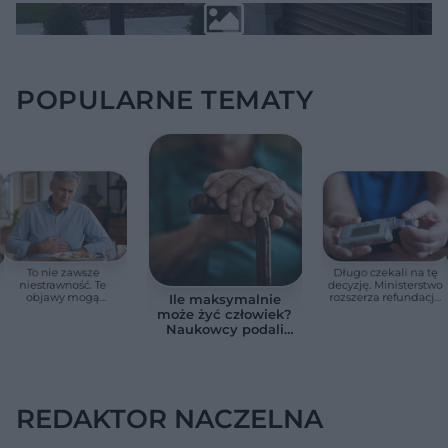
POPULARNE TEMATY
To nie zawsze
Długo czekali na tę
niestrawność. Te
decyzję. Ministerstwo
objawy mogą
rozszerza refundację
Ile maksymalnie
wskazywać na raka
pomp insulinowych
może żyć człowiek?
trzustki
Naukowcy podali
zaskakującą liczbę
REDAKTOR NACZELNA