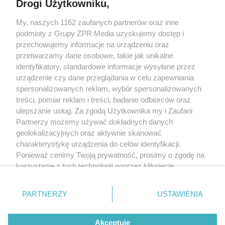
Drogi Użytkowniku,
Żaden utwór zamieszczony w serwisie nie może być powielany i
My, naszych 1162 zaufanych partnerów oraz inne
rozpowszechniany lub dalej rozpowszechniany w jakikolwiek sposób
(w tym także elektroniczny lub mechaniczny) na jakimkolwiek polu
podmioty z Grupy ZPR Media uzyskujemy dostęp i
eksploatacji w jakiejkolwiek formie, włącznie z umieszczaniem w
przechowujemy informacje na urządzeniu oraz
Internecie bez pisemnej zgody właściciela praw. Jakiekolwiek użycie
przetwarzamy dane osobowe, takie jak unikalne
lub wykorzystanie utworów w całości lub w części z naruszeniem
prawa, tzn. bez właściwej zgody, jest zabronione pod groźbą kary i
identyfikatory, standardowe informacje wysyłane przez
może być ścigane prawnie.
urządzenie czy dane przeglądania w celu zapewniania
spersonalizowanych reklam, wybór spersonalizowanych
treści, pomiar reklam i treści, badanie odbiorców oraz
ulepszanie usług. Za zgodą Użytkownika my i Zaufani
Partnerzy możemy używać dokładnych danych
geolokalizacyjnych oraz aktywnie skanować
charakterystykę urządzenia do celów identyfikacji.
O nas
Ponieważ cenimy Twoją prywatność, prosimy o zgodę na
korzystanie z tych technologii poprzez kliknięcie
Informacje prawne
„Akceptuję”. Zgoda jest dobrowolna i zawsze możesz ją
Nasze serwisy
zmienić/wycofać klikając przycisk ustawień prywatności
PARTNERZY
USTAWIENIA
znajdujący się w lewym dolnym rogu strony
. Niektóre
© 2026 Grupa ZPR Media
rodzaje przetwarzania danych nie wymagają zgody
Akceptuję
użytkownika, ale masz prawo sprzeciwić się takiemu