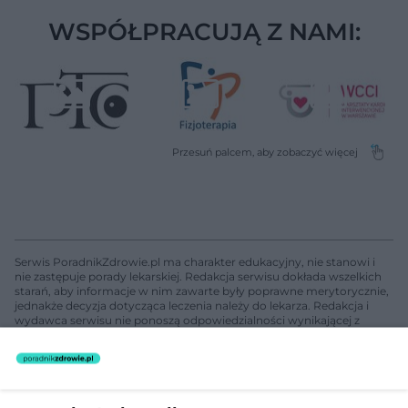
WSPÓŁPRACUJĄ Z NAMI:
Serwis PoradnikZdrowie.pl ma charakter edukacyjny, nie stanowi i
nie zastępuje porady lekarskiej. Redakcja serwisu dokłada wszelkich
starań, aby informacje w nim zawarte były poprawne merytorycznie,
jednakże decyzja dotycząca leczenia należy do lekarza. Redakcja i
wydawca serwisu nie ponoszą odpowiedzialności wynikającej z
zastosowania informacji zamieszczonych na stronach serwisu, który
nie prowadzi działalności leczniczej polegającej na udzielaniu
świadczeń zdrowotnych w rozumieniu art. 3 ust 1 ustawy o
działalności leczniczej.