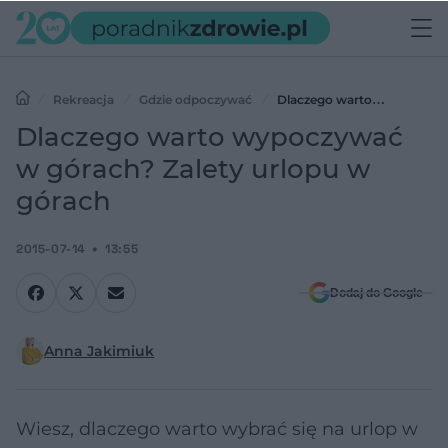
Rekreacja
Gdzie odpoczywać
Dlaczego warto
wypoczywać w górach? Zalety urlopu w górach
Dlaczego warto wypoczywać
w górach? Zalety urlopu w
górach
2015-07-14
13:55
Dodaj do Google
Anna Jakimiuk
Wiesz, dlaczego warto wybrać się na urlop w