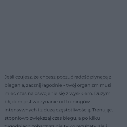
Jeśli czujesz, że chcesz poczuć radość płynącą z
biegania, zacznij łagodnie - twój organizm musi
mieć czas na oswojenie się z wysiłkiem. Dużym
błędem jest zaczynanie od treningów
intensywnych i z dużą częstotliwością. Trenując,
stopniowo zwiększaj czas biegu, a po kilku
tygodniach zobaczysz nie tylko rezultaty, ale i