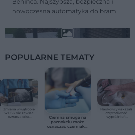
Beninca. Najszybsza, bezpieczna i
nowoczesna automatyka do bram
POPULARNE TEMATY
Zmiana w wątrobie
Naukowcy wskazali
w USG nie zawsze
częstotliwość
oznacza raka.
wypróżnień
Ciemna smuga na
Chirurg wyjaśnia,
związaną ze
paznokciu może
kiedy potrzebna jest
zdrowiem.
oznaczać czerniaka.
pilna diagnostyka
Większość osób nie
Bob Marley
zna tej normy