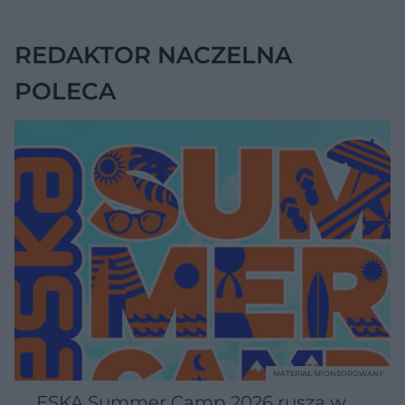
zlekceważył ten
objaw
REDAKTOR NACZELNA
POLECA
MATERIAŁ SPONSOROWANY
ESKA Summer Camp 2026 rusza w