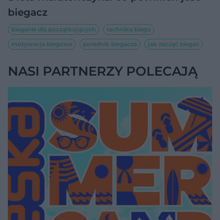
biegacz
bieganie dla początkujących
technika biegu
motywacja biegowa
poradnik biegacza
jak zacząć biegać
NASI PARTNERZY POLECAJĄ