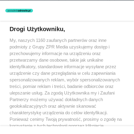
zastosowania informacji zamieszczonych na stronach serwisu, który
nie prowadzi działalności leczniczej polegającej na udzielaniu
świadczeń zdrowotnych w rozumieniu art. 3 ust 1 ustawy o
działalności leczniczej.
Drogi Użytkowniku,
Żaden utwór zamieszczony w serwisie nie może być powielany i
My, naszych 1160 zaufanych partnerów oraz inne
rozpowszechniany lub dalej rozpowszechniany w jakikolwiek sposób
(w tym także elektroniczny lub mechaniczny) na jakimkolwiek polu
podmioty z Grupy ZPR Media uzyskujemy dostęp i
eksploatacji w jakiejkolwiek formie, włącznie z umieszczaniem w
przechowujemy informacje na urządzeniu oraz
Internecie bez pisemnej zgody właściciela praw. Jakiekolwiek użycie
przetwarzamy dane osobowe, takie jak unikalne
lub wykorzystanie utworów w całości lub w części z naruszeniem
prawa, tzn. bez właściwej zgody, jest zabronione pod groźbą kary i
identyfikatory, standardowe informacje wysyłane przez
może być ścigane prawnie.
urządzenie czy dane przeglądania w celu zapewniania
spersonalizowanych reklam, wybór spersonalizowanych
treści, pomiar reklam i treści, badanie odbiorców oraz
ulepszanie usług. Za zgodą Użytkownika my i Zaufani
Partnerzy możemy używać dokładnych danych
geolokalizacyjnych oraz aktywnie skanować
charakterystykę urządzenia do celów identyfikacji.
O nas
Ponieważ cenimy Twoją prywatność, prosimy o zgodę na
korzystanie z tych technologii poprzez kliknięcie
Informacje prawne
„Akceptuję”. Zgoda jest dobrowolna i zawsze możesz ją