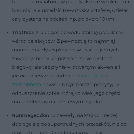
biec tego maratonu w pojedynkę (ze względu na
błędnik), ale urządzić towarzyską sztafetę, dzieląc
cały dystans na odcinki, np. po około 10 km.
Triathlon
z jakiegoś powodu stał się popularny
wśród celebrytów. Z pewnością to najmniej
monotonna dyscyplina, bo w trakcie jednych
zawodów nie tylko przemierza się dystans
biegowy, ale też płynie w otwartym akwenie i
jedzie na rowerze. Jednak
trening przed
triathlonem
powinien być bardzo precyzyjny i
odpuszczenie sobie którejkolwiek jego części
może odbić się na końcowym wyniku.
Runmageddon
to zawody, na których raczej
dobiega się do supertrudnych przeszkód, niż po
prostu biegnie. Do pokonania w czasie