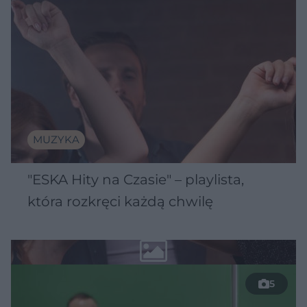
MUZYKA
"ESKA Hity na Czasie" – playlista,
która rozkręci każdą chwilę
5