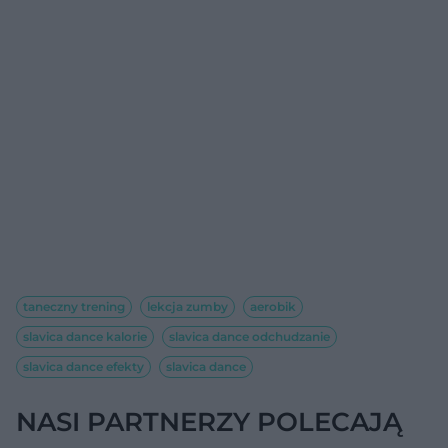
taneczny trening
lekcja zumby
aerobik
slavica dance kalorie
slavica dance odchudzanie
slavica dance efekty
slavica dance
NASI PARTNERZY POLECAJĄ