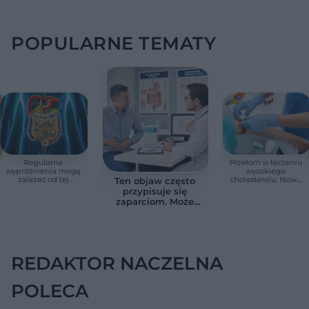
POPULARNE TEMATY
Regularne
Przełom w leczeniu
wypróżnienia mogą
wysokiego
zależeć od tej
cholesterolu. Nowa
Ten objaw często
witaminy. Odkrycie
terapia zmniejszyła
przypisuje się
zaskoczyło
LDL o ponad połowę
zaparciom. Może
naukowców
jednak wskazywać
na chorobę jelita
REDAKTOR NACZELNA
POLECA