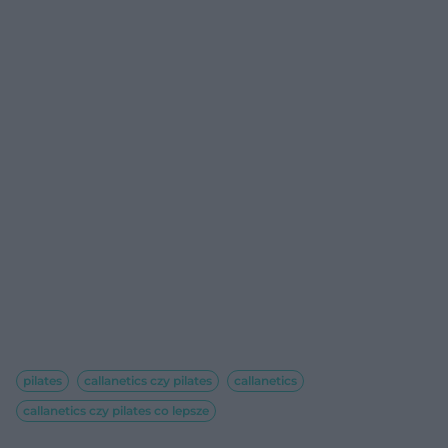
pilates
callanetics czy pilates
callanetics
callanetics czy pilates co lepsze