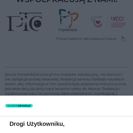
Serwis PoradnikZdrowie.pl ma charakter edukacyjny, nie stanowi i
nie zastępuje porady lekarskiej. Redakcja serwisu dokłada wszelkich
starań, aby informacje w nim zawarte były poprawne merytorycznie,
jednakże decyzja dotycząca leczenia należy do lekarza. Redakcja i
wydawca serwisu nie ponoszą odpowiedzialności wynikającej z
zastosowania informacji zamieszczonych na stronach serwisu, który
nie prowadzi działalności leczniczej polegającej na udzielaniu
świadczeń zdrowotnych w rozumieniu art. 3 ust 1 ustawy o
działalności leczniczej.
Drogi Użytkowniku,
Żaden utwór zamieszczony w serwisie nie może być powielany i