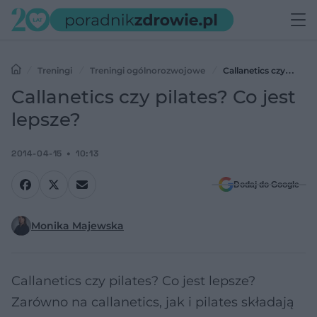
Treningi
Treningi ogólnorozwojowe
Callanetics czy
pilates? Co jest lepsze?
Callanetics czy pilates? Co jest
lepsze?
2014-04-15
10:13
Dodaj do Google
Monika Majewska
Callanetics czy pilates? Co jest lepsze?
Zarówno na callanetics, jak i pilates składają