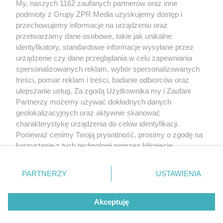
My, naszych 1162 zaufanych partnerów oraz inne
rozpowszechniany lub dalej rozpowszechniany w jakikolwiek sposób
(w tym także elektroniczny lub mechaniczny) na jakimkolwiek polu
podmioty z Grupy ZPR Media uzyskujemy dostęp i
eksploatacji w jakiejkolwiek formie, włącznie z umieszczaniem w
przechowujemy informacje na urządzeniu oraz
Internecie bez pisemnej zgody właściciela praw. Jakiekolwiek użycie
przetwarzamy dane osobowe, takie jak unikalne
lub wykorzystanie utworów w całości lub w części z naruszeniem
prawa, tzn. bez właściwej zgody, jest zabronione pod groźbą kary i
identyfikatory, standardowe informacje wysyłane przez
może być ścigane prawnie.
urządzenie czy dane przeglądania w celu zapewniania
spersonalizowanych reklam, wybór spersonalizowanych
treści, pomiar reklam i treści, badanie odbiorców oraz
ulepszanie usług. Za zgodą Użytkownika my i Zaufani
Partnerzy możemy używać dokładnych danych
geolokalizacyjnych oraz aktywnie skanować
charakterystykę urządzenia do celów identyfikacji.
O nas
Ponieważ cenimy Twoją prywatność, prosimy o zgodę na
korzystanie z tych technologii poprzez kliknięcie
Informacje prawne
„Akceptuję”. Zgoda jest dobrowolna i zawsze możesz ją
Nasze serwisy
zmienić/wycofać klikając przycisk ustawień prywatności
PARTNERZY
USTAWIENIA
znajdujący się w lewym dolnym rogu strony
. Niektóre
© 2026 Grupa ZPR Media
rodzaje przetwarzania danych nie wymagają zgody
Akceptuję
użytkownika, ale masz prawo sprzeciwić się takiemu
przetwarzaniu. Preferencje będą miały zastosowanie tylko