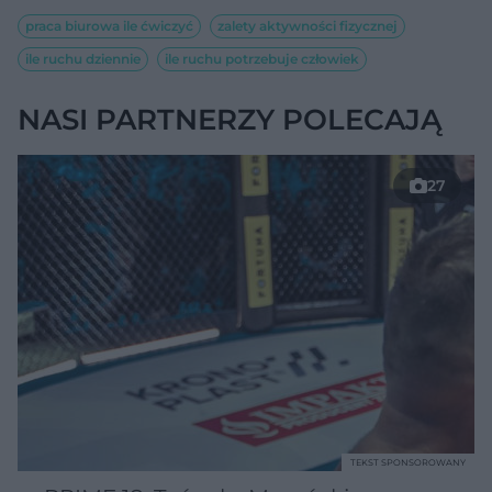
praca biurowa ile ćwiczyć
zalety aktywności fizycznej
ile ruchu dziennie
ile ruchu potrzebuje człowiek
NASI PARTNERZY POLECAJĄ
27
TEKST SPONSOROWANY