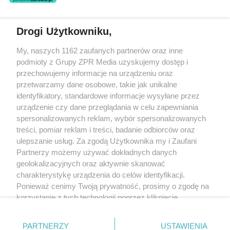
świadczeń zdrowotnych w rozumieniu art. 3 ust 1 ustawy o
działalności leczniczej.
Drogi Użytkowniku,
Żaden utwór zamieszczony w serwisie nie może być powielany i
My, naszych 1162 zaufanych partnerów oraz inne
rozpowszechniany lub dalej rozpowszechniany w jakikolwiek sposób
(w tym także elektroniczny lub mechaniczny) na jakimkolwiek polu
podmioty z Grupy ZPR Media uzyskujemy dostęp i
eksploatacji w jakiejkolwiek formie, włącznie z umieszczaniem w
przechowujemy informacje na urządzeniu oraz
Internecie bez pisemnej zgody właściciela praw. Jakiekolwiek użycie
przetwarzamy dane osobowe, takie jak unikalne
lub wykorzystanie utworów w całości lub w części z naruszeniem
prawa, tzn. bez właściwej zgody, jest zabronione pod groźbą kary i
identyfikatory, standardowe informacje wysyłane przez
może być ścigane prawnie.
urządzenie czy dane przeglądania w celu zapewniania
spersonalizowanych reklam, wybór spersonalizowanych
treści, pomiar reklam i treści, badanie odbiorców oraz
ulepszanie usług. Za zgodą Użytkownika my i Zaufani
Partnerzy możemy używać dokładnych danych
geolokalizacyjnych oraz aktywnie skanować
charakterystykę urządzenia do celów identyfikacji.
O nas
Ponieważ cenimy Twoją prywatność, prosimy o zgodę na
korzystanie z tych technologii poprzez kliknięcie
Informacje prawne
„Akceptuję”. Zgoda jest dobrowolna i zawsze możesz ją
Nasze serwisy
zmienić/wycofać klikając przycisk ustawień prywatności
PARTNERZY
USTAWIENIA