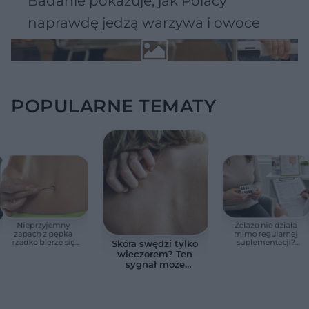
Badanie pokazuje, jak Polacy
naprawdę jedzą warzywa i owoce
POPULARNE TEMATY
Nieprzyjemny
Żelazo nie działa
zapach z pępka
mimo regularnej
rzadko bierze się
suplementacji?
Skóra swędzi tylko
znikąd. Jeden objaw
Przyczyna może
wieczorem? Ten
zmienia wszystko
ukrywać się w
sygnał może
jelitach
wskazywać na
chorobę, która długo
nie daje objawów