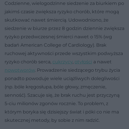
Codzienne, wielogodzinne siedzenie za biurkiem po
jakimś czasie zwiększa ryzyko chorób, które mogą
skutkować nawet śmiercią. Udowodniono, że
siedzenie w biurze przez 8 godzin dziennie zwiększa
ryzyko przedwczesnej śmierci nawet o 15% (wg
badań American College of Cardiology). Brak
ruchowej aktywności przede wszystkim podwyższa
ryzyko chorób serca,
cukrzycy
,
otyłości
a nawet
nowotworów
. Prowadzenie siedzącego trybu życia
ponadto powoduje wiele uciążliwych dolegliwości
(np. bóle kręgosłupa, bóle głowy, zmęczenie,
senność). Szacuje się, że brak ruchu jest przyczyną
5-ciu milionów zgonów rocznie. To problem, z
którym boryka się dzisiejszy świat i póki co nie ma
skutecznej metody, by sobie z nim radzić.