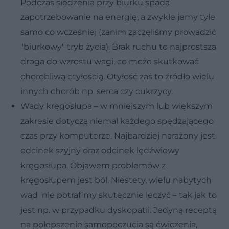
Podczas siedzenia przy biurku spada
zapotrzebowanie na energię, a zwykle jemy tyle
samo co wcześniej (zanim zaczęliśmy prowadzić
"biurkowy" tryb życia). Brak ruchu to najprostsza
droga do wzrostu wagi, co może skutkować
chorobliwą otyłością. Otyłość zaś to źródło wielu
innych chorób np. serca czy cukrzycy.
Wady kręgosłupa – w mniejszym lub większym
zakresie dotyczą niemal każdego spędzającego
czas przy komputerze. Najbardziej narażony jest
odcinek szyjny oraz odcinek lędźwiowy
kręgosłupa. Objawem problemów z
kręgosłupem jest ból. Niestety, wielu nabytych
wad nie potrafimy skutecznie leczyć – tak jak to
jest np. w przypadku dyskopatii. Jedyną receptą
na polepszenie samopoczucia są ćwiczenia,