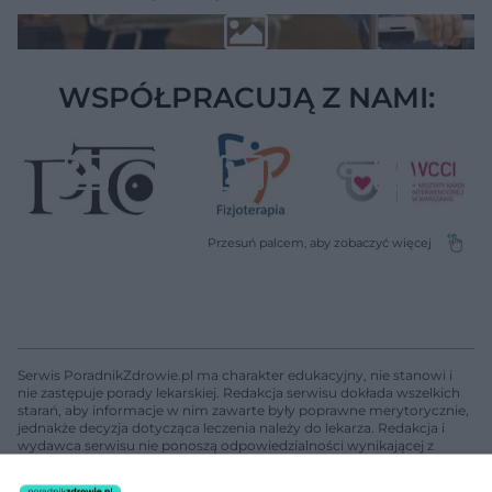
WSPÓŁPRACUJĄ Z NAMI:
Serwis PoradnikZdrowie.pl ma charakter edukacyjny, nie stanowi i
nie zastępuje porady lekarskiej. Redakcja serwisu dokłada wszelkich
starań, aby informacje w nim zawarte były poprawne merytorycznie,
jednakże decyzja dotycząca leczenia należy do lekarza. Redakcja i
wydawca serwisu nie ponoszą odpowiedzialności wynikającej z
zastosowania informacji zamieszczonych na stronach serwisu, który
nie prowadzi działalności leczniczej polegającej na udzielaniu