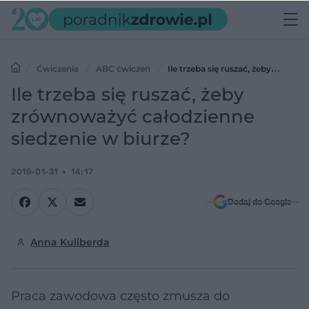
Ćwiczenia
ABC ćwiczeń
Ile trzeba się ruszać, żeby
zrównoważyć całodzienne siedzenie w biurze?
Ile trzeba się ruszać, żeby
zrównoważyć całodzienne
siedzenie w biurze?
2019-01-31
14:17
Dodaj do Google
Anna Kuliberda
Praca zawodowa często zmusza do