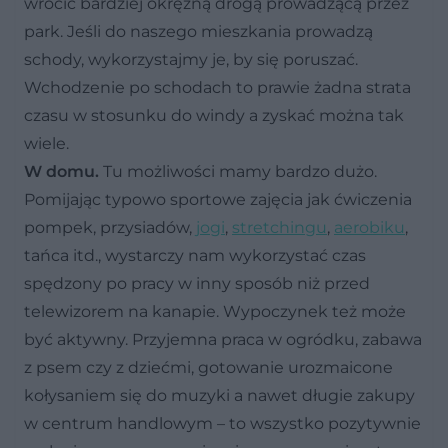
wrócić bardziej okrężną drogą prowadzącą przez
park. Jeśli do naszego mieszkania prowadzą
schody, wykorzystajmy je, by się poruszać.
Wchodzenie po schodach to prawie żadna strata
czasu w stosunku do windy a zyskać można tak
wiele.
W domu.
Tu możliwości mamy bardzo dużo.
Pomijając typowo sportowe zajęcia jak ćwiczenia
pompek, przysiadów,
jogi
,
stretchingu
,
aerobiku
,
tańca itd., wystarczy nam wykorzystać czas
spędzony po pracy w inny sposób niż przed
telewizorem na kanapie. Wypoczynek też może
być aktywny. Przyjemna praca w ogródku, zabawa
z psem czy z dziećmi, gotowanie urozmaicone
kołysaniem się do muzyki a nawet długie zakupy
w centrum handlowym – to wszystko pozytywnie