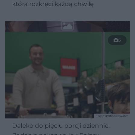
która rozkręci każdą chwilę
5
TEKST SPONSOROWANY
Daleko do pięciu porcji dziennie.