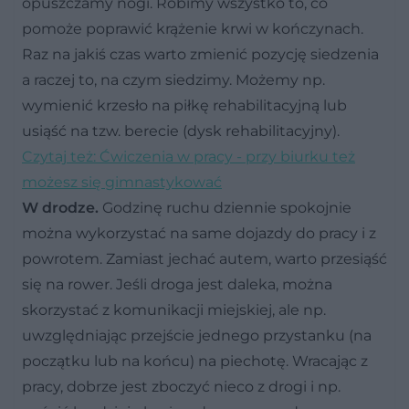
opuszczamy nogi. Robimy wszystko to, co
pomoże poprawić krążenie krwi w kończynach.
Raz na jakiś czas warto zmienić pozycję siedzenia
a raczej to, na czym siedzimy. Możemy np.
wymienić krzesło na piłkę rehabilitacyjną lub
usiąść na tzw. berecie (dysk rehabilitacyjny).
Czytaj też: Ćwiczenia w pracy - przy biurku też
możesz się gimnastykować
W drodze.
Godzinę ruchu dziennie spokojnie
można wykorzystać na same dojazdy do pracy i z
powrotem. Zamiast jechać autem, warto przesiąść
się na rower. Jeśli droga jest daleka, można
skorzystać z komunikacji miejskiej, ale np.
uwzględniając przejście jednego przystanku (na
początku lub na końcu) na piechotę. Wracając z
pracy, dobrze jest zboczyć nieco z drogi i np.