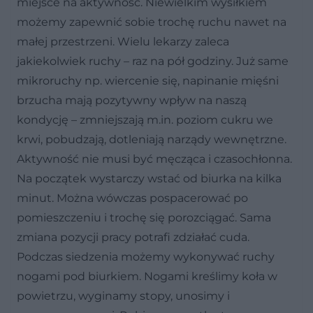
miejsce na aktywność. Niewielkim wysiłkiem
możemy zapewnić sobie trochę ruchu nawet na
małej przestrzeni. Wielu lekarzy zaleca
jakiekolwiek ruchy – raz na pół godziny. Już same
mikroruchy np. wiercenie się, napinanie mięśni
brzucha mają pozytywny wpływ na naszą
kondycję – zmniejszają m.in. poziom cukru we
krwi, pobudzają, dotleniają narządy wewnętrzne.
Aktywność nie musi być męcząca i czasochłonna.
Na początek wystarczy wstać od biurka na kilka
minut. Można wówczas pospacerować po
pomieszczeniu i trochę się porozciągać. Sama
zmiana pozycji pracy potrafi zdziałać cuda.
Podczas siedzenia możemy wykonywać ruchy
nogami pod biurkiem. Nogami kreślimy koła w
powietrzu, wyginamy stopy, unosimy i