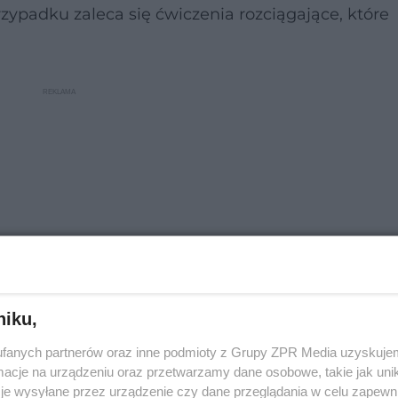
ypadku zaleca się ćwiczenia rozciągające, które
niku,
fanych partnerów oraz inne podmioty z Grupy ZPR Media uzyskujem
cje na urządzeniu oraz przetwarzamy dane osobowe, takie jak unika
je wysyłane przez urządzenie czy dane przeglądania w celu zapewn