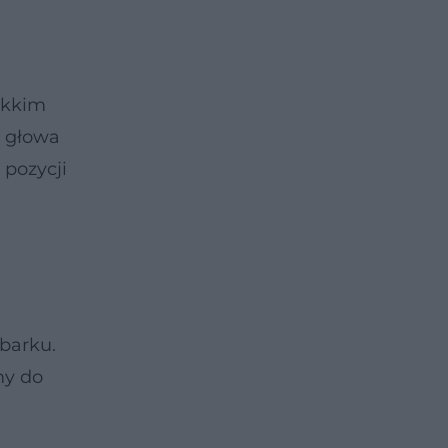
ekkim
, głowa
pozycji
barku.
my do