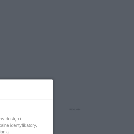
y dostęp i
lne identyfikatory,
iania