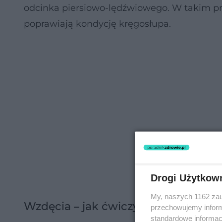
odcinka piersiowo-lędźwiowego. W takim prz
poprawiają kondycję kręgosłupa.
Drogi Użytkow
My, naszych 1162 zau
Wzdęcia – jak ćwiczyć?
przechowujemy informa
standardowe informac