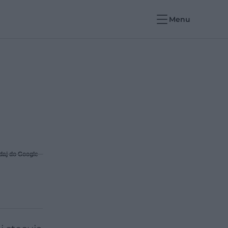
Menu
daj do Google