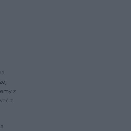
na
zej
lemy z
wać z
ja