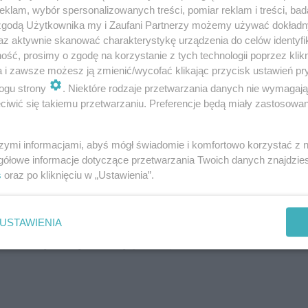
klam, wybór spersonalizowanych treści, pomiar reklam i treści, bad
 powolna forma aktywności. Niektóre z ćwiczeń w
 zgodą Użytkownika my i Zaufani Partnerzy możemy używać dokład
ykłady ćwiczeń na wzdęty brzuch.
az aktywnie skanować charakterystykę urządzenia do celów identyfi
ść, prosimy o zgodę na korzystanie z tych technologii poprzez klikn
a i zawsze możesz ją zmienić/wycofać klikając przycisk ustawień pr
ogu strony
. Niektóre rodzaje przetwarzania danych nie wymagaj
iwić się takiemu przetwarzaniu. Preferencje będą miały zastosowanie
szymi informacjami, abyś mógł świadomie i komfortowo korzystać z
ginamy w kolanie i stawie biodrowym – lewa noga
gółowe informacje dotyczące przetwarzania Twoich danych znajdzi
s
oraz po kliknięciu w „Ustawienia”.
, kierując wnętrze dłoni do góry. Lewą rękę opi
trujemy się na wykonywaniu spokojnych oddechów.
czenie jest dobrze wykonywane, ciało będzie próbow
USTAWIENIA
rawa ręka będzie dążyć do podłoża. Ćwiczenie