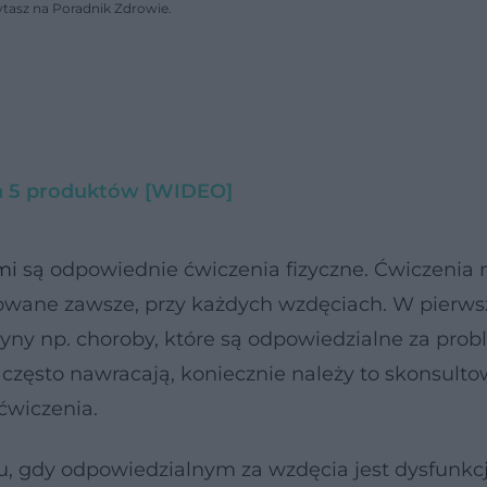
ytasz na Poradnik Zdrowie.
ch 5 produktów [WIDEO]
mi
są odpowiednie ćwiczenia fizyczne. Ćwiczenia 
owane zawsze, przy każdych wzdęciach. W pierws
yny np. choroby, które są odpowiedzialne za prob
i często nawracają, koniecznie należy to skonsulto
ćwiczenia.
u, gdy odpowiedzialnym za wzdęcia jest dysfunkc