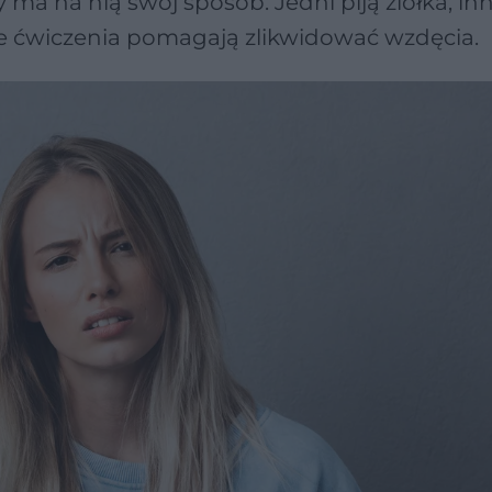
 ma na nią swój sposób. Jedni piją ziółka, inn
jakie ćwiczenia pomagają zlikwidować wzdęcia.