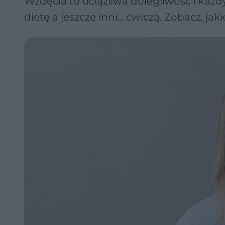
Wzdęcia to uciążliwa dolegliwość i każdy
dietę a jeszcze inni... ćwiczą. Zobacz, 