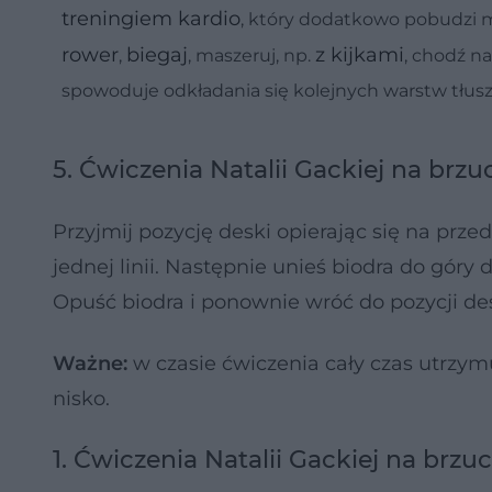
treningiem kardio
, który dodatkowo pobudzi 
rower
biegaj
z kijkami
,
, maszeruj, np.
, chodź n
spowoduje odkładania się kolejnych warstw tłus
5. Ćwiczenia Natalii Gackiej na brz
Przyjmij pozycję deski opierając się na prz
jednej linii. Następnie unieś biodra do gór
Opuść biodra i ponownie wróć do pozycji des
Ważne:
w czasie ćwiczenia cały czas utrzym
nisko.
1. Ćwiczenia Natalii Gackiej na brzu