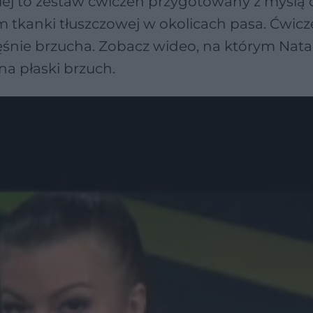
iej to zestaw ćwiczeń przygotowany z myślą 
m tkanki tłuszczowej w okolicach pasa. Ćwicz
 mięśnie brzucha. Zobacz wideo, na którym Nata
na płaski brzuch.