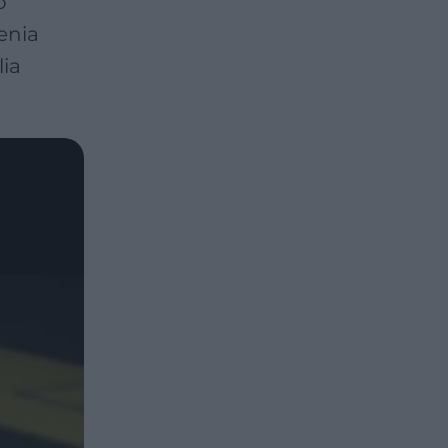
o
enia
lia