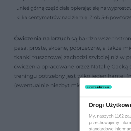
unieś górną część ciała opierając się na wyprost
kilka centymetrów nad ziemię. Zrób 5-6 powtórz
Ćwiczenia na brzuch
są bardzo wszechstronn
pasa: proste, skośne, poprzeczne, a także m
tkanki tłuszczowej zachodzi szybciej niż w 
ćwiczenia opracowane przez Natalię Gacką
treningu potrzebny jest tylko jeden hantel 
(ewentualnie niezbyt miękki dywan).
Drogi Użytkow
My, naszych 1162 zau
przechowujemy informa
standardowe informac