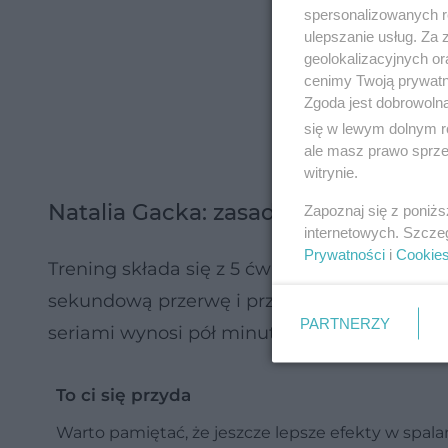
spersonalizowanych re
ulepszanie usług. Za
geolokalizacyjnych or
cenimy Twoją prywatno
Zgoda jest dobrowoln
się w lewym dolnym r
ale masz prawo sprzec
witrynie.
Natalia Gacka: zasady treningu na 
Zapoznaj się z poniż
internetowych. Szcze
Prywatności
i
Cookie
Trening składa się z 5 ćwiczeń. Każde ćwic
sekundową przerwę i przechodzimy do nastę
PARTNERZY
seriami wynosi pół minuty.
To ci się przyda
Warto pamiętać, że jeszcze lepsze efekty w spala