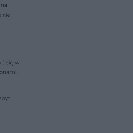
 na
a nie
ać się w
ionami.
zbyt