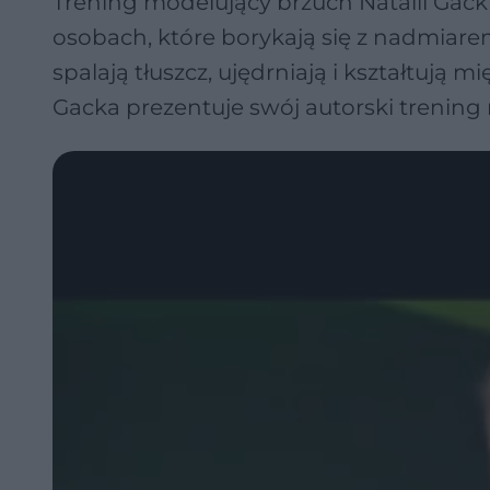
Trening modelujący brzuch Natalii Gack
osobach, które borykają się z nadmiare
spalają tłuszcz, ujędrniają i kształtują
Gacka prezentuje swój autorski trening 