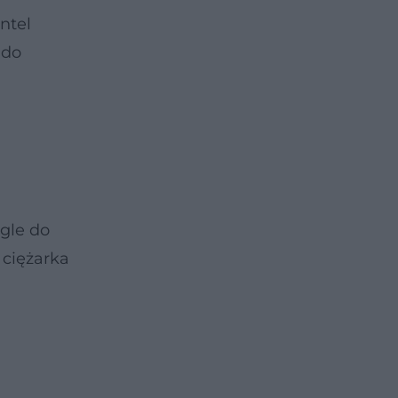
ntel
 do
egle do
 ciężarka