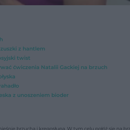
ch
brzuszki z hantlem
syjski twist
ać ćwiczenia Natalii Gackiej na brzuch
ołyska
 wahadło
 deska z unoszeniem bioder
ęśnie brzucha i kręgosłupa. W tym celu połóż się na br