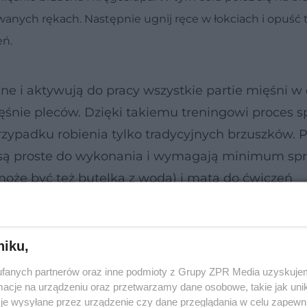
owanych rękach. Następnie ugnij ręce w łokciach i opuść
eń.
e i aktywują do pracy wszystkie partie mięśni w
ięśnie pleców. Dzięki takiemu treningowi proces s
przypadku robienia tylko tradycyjnych brzuszków. 
 są proste do wykonania i wymagają minimum spr
(może być też butelka z wodą) i mata do ćwiczeń
niku,
fanych partnerów oraz inne podmioty z Grupy ZPR Media uzyskujem
cje na urządzeniu oraz przetwarzamy dane osobowe, takie jak unika
je wysyłane przez urządzenie czy dane przeglądania w celu zapewn