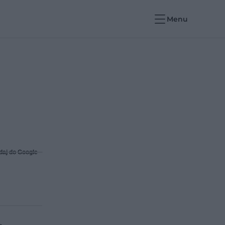
Menu
daj do Google