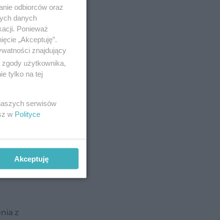
anie odbiorców oraz
nych danych
kacji. Ponieważ
ięcie „Akceptuję”.
ywatności znajdujący
ą zgody użytkownika,
 tylko na tej
 naszych serwisów
esz w
Polityce
 10-
 między
Akceptuję
nia z