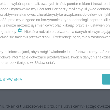
klam, wybór spersonalizowanych treści, pomiar reklam i treści, bad
 zgodą Użytkownika my i Zaufani Partnerzy możemy używać dokład
az aktywnie skanować charakterystykę urządzenia do celów identyfi
ść, prosimy o zgodę na korzystanie z tych technologii poprzez klikn
a i zawsze możesz ją zmienić/wycofać klikając przycisk ustawień pr
ogu strony
. Niektóre rodzaje przetwarzania danych nie wymagaj
iwić się takiemu przetwarzaniu. Preferencje będą miały zastosowanie
brzuch
szymi informacjami, abyś mógł świadomie i komfortowo korzystać z
gółowe informacje dotyczące przetwarzania Twoich danych znajdzi
s
oraz po kliknięciu w „Ustawienia”.
zenie powtarzamy przez 30 sekund, po czym robimy
pnego. Cały cykl powtarzamy 3-krotnie. Przerwa
USTAWIENIA
niu tkanki tłuszczowej z brzucha uzyskamy łącząc ćwicze