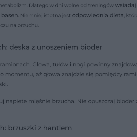
wsiadaj
metabolizm. Dlatego w dni wolne od treningów
basen
odpowiednia dieta
a
. Niemniej istotna jest
, któr
zczu na brzuchu.
uch: deska z unoszeniem bioder
edramionach. Głowa, tułów i nogi powinny znajdow
y do momentu, aż głowa znajdzie się pomiędzy ram
ki.
uj napięte mięśnie brzucha. Nie opuszczaj bioder 
ch: brzuszki z hantlem