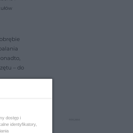
 tułów
 obrębie
palania
Ponadto,
zętu – do
y dostęp i
lne identyfikatory,
iania