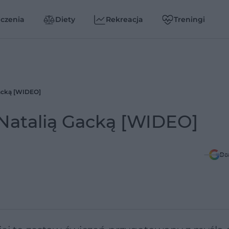
czenia
Diety
Rekreacja
Treningi
Gacką [WIDEO]
 Natalią Gacką [WIDEO]
Do