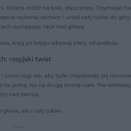
. Kolana rozłóż na boki, złącz stopy. Trzymając ha
ępnie wykonaj zamach i unieś cały tułów do góry
ecach wyciągając ręce nad głowę.
iowo, kręg po kręgu odrywaj plecy od podłoża.
h: rosyjski twist
 i unieś nogi tak, aby łydki znajdowały się równol
z na jedną, raz na drugą stronę ciała. Nie odkładaj
try nad ziemią.
 głowę, ale i cały tułów.