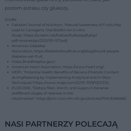
poziom potasu czy glukozy.
Źródła:
Pakistan Journal of Nutrition, "Natural Sweetness of Fruits May
Lead to Cariogenic Oral Biofilm:An in vitro
Study":https://scialert.net/fulltext/fulltextpdf.php?
pdf=ansinet/pjn/2021/101-107.pdf;
American Diabetes
Association,:https://diabetesfoodhub.org/blog/should-people-
diabetes-eat-fruit;
https://medlineplus.gov/;
American Heart Association, https://www.heart.org/;
MDPI, "Potential Health Benefits of Banana Phenolic Content
duringRipening by Implementing Analytical and In Silico
Techniques":https://www.mdpi.com/2075-1729/13/2/332;
PLOS ONE, "Dietary fiber, starch, and sugars in bananas
atdifferent stages of ripeness in the
retailmarket": https://pmc.ncbi.nlm.nih.gov/articles/PMC8266066/
.
NASI PARTNERZY POLECAJĄ