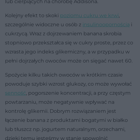
lub cierpiących na chorobę Addisona.
Kolejny efekt to skoki
poziomu cukru we krwi
,
szczególnie widoczne u osób z
insulinoopornością
i
cukrzycą. Wraz z dojrzewaniem banana skrobia
stopniowo przekształca się w cukry proste, przez co
wzrasta jego indeks glikemiczny, a w przypadku w
pełni dojrzałych owoców może on sięgać nawet 60.
Spożycie kilku takich owoców w krótkim czasie
powoduje szybki wzrost glukozy, co może wywołać
senność
, pogorszenie koncentracji, a przy częstym
powtarzaniu, może negatywnie wpływać na
kontrolę glikemii. Dobrym rozwiązaniem jest
łączenie banana z produktami bogatymi w białko
lub tłuszcz np. jogurtem naturalnym, orzechami,
dzięki temu jesteśmy w stanie spowolnić