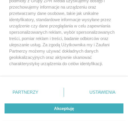
podmioty z Grupy ZPR Media uzyskujemy dostęp i
przechowujemy informacje na urządzeniu oraz
przetwarzamy dane osobowe, takie jak unikalne
identyfikatory, standardowe informacje wysyłane przez
urządzenie czy dane przeglądania w celu zapewniania
spersonalizowanych reklam, wybór spersonalizowanych
treści, pomiar reklam i treści, badanie odbiorców oraz
ulepszanie usług. Za zgodą Użytkownika my i Zaufani
Partnerzy możemy używać dokładnych danych
geolokalizacyjnych oraz aktywnie skanować
MUZYKA
charakterystykę urządzenia do celów identyfikacji.
Ponieważ cenimy Twoją prywatność, prosimy o zgodę na
"ESKA Hity na Czasie" – playlista,
korzystanie z tych technologii poprzez kliknięcie
„Akceptuję”. Zgoda jest dobrowolna i zawsze możesz ją
która rozkręci każdą chwilę
zmienić/wycofać klikając przycisk ustawień prywatności
PARTNERZY
USTAWIENIA
znajdujący się w lewym dolnym rogu strony
. Niektóre
rodzaje przetwarzania danych nie wymagają zgody
Akceptuję
użytkownika, ale masz prawo sprzeciwić się takiemu
przetwarzaniu. Preferencje będą miały zastosowanie tylko
5
na tej witrynie.