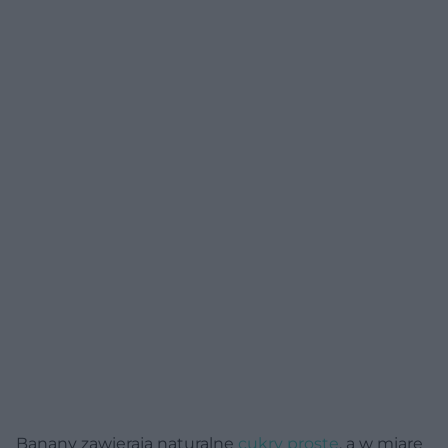
Banany zawierają naturalne
cukry proste
, a w miarę