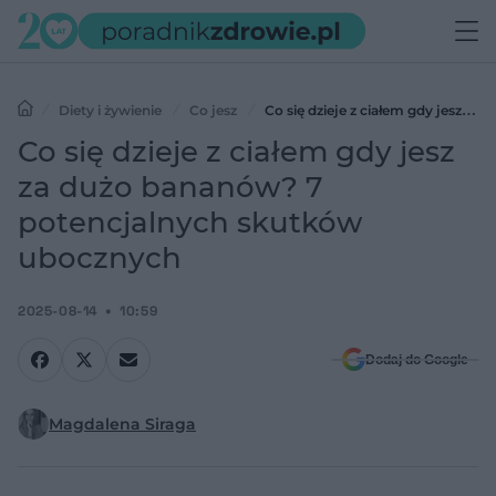
Diety i żywienie
Co jesz
Co się dzieje z ciałem gdy jesz za
dużo bananów? 7 potencjalnych skutków ubocznych
Co się dzieje z ciałem gdy jesz
za dużo bananów? 7
potencjalnych skutków
ubocznych
2025-08-14
10:59
Dodaj do Google
Magdalena Siraga