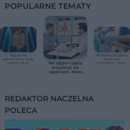
POPULARNE TEMATY
Regularne
Przełom w leczeniu
wypróżnienia mogą
wysokiego
zależeć od tej
cholesterolu. Nowa
Ten objaw często
witaminy. Odkrycie
terapia zmniejszyła
przypisuje się
zaskoczyło
LDL o ponad połowę
zaparciom. Może
naukowców
jednak wskazywać
na chorobę jelita
REDAKTOR NACZELNA
POLECA