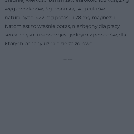
Średniej wielkości banan zawiera około 105 kcal, 27 g
węglowodanów, 3 g błonnika, 14 g cukrów
naturalnych, 422 mg potasu i 28 mg magnezu.
Natomiast to właśnie potas, niezbędny dla pracy
serca, mięśni i nerwów jest jednym z powodów, dla
których banany uznaje się za zdrowe.