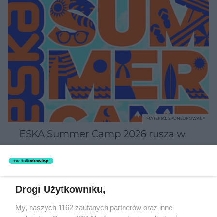
MATERIAŁ SPONSOROWANY
ESKA Summer Camp 2026 rusza w
trasę! Odwiedź strefę Wawel i
spróbuj kultowych Michałków z
Wawelu
Drogi Użytkowniku,
My, naszych 1162 zaufanych partnerów oraz inne