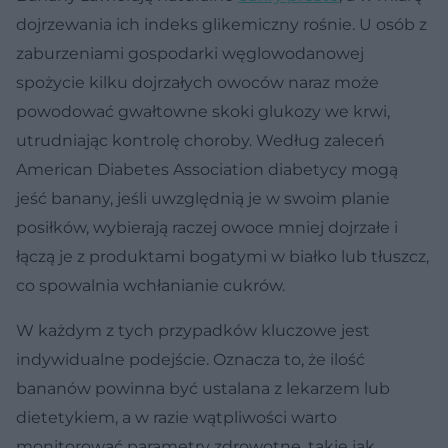
dojrzewania ich indeks glikemiczny rośnie. U osób z
zaburzeniami gospodarki węglowodanowej
spożycie kilku dojrzałych owoców naraz może
powodować gwałtowne skoki glukozy we krwi,
utrudniając kontrolę choroby. Według zaleceń
American Diabetes Association diabetycy mogą
jeść banany, jeśli uwzględnią je w swoim planie
posiłków, wybierają raczej owoce mniej dojrzałe i
łączą je z produktami bogatymi w białko lub tłuszcz,
co spowalnia wchłanianie cukrów.
W każdym z tych przypadków kluczowe jest
indywidualne podejście. Oznacza to, że ilość
bananów powinna być ustalana z lekarzem lub
dietetykiem, a w razie wątpliwości warto
monitorować parametry zdrowotne, takie jak