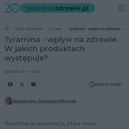
Diety i żywienie
Co jesz
Tyramina - wpływ na zdrowie. W
jakich produktach występuje?
Tyramina - wpływ na zdrowie.
W jakich produktach
występuje?
2019-05-17
13:12
Dodaj do Google
Aleksandra Żyłowska-Mharrab
Tyramina to substancja, która może