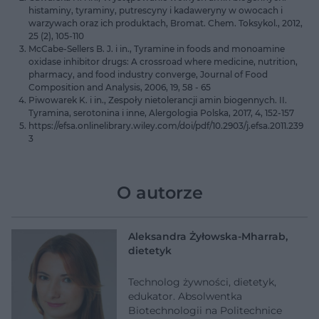
histaminy, tyraminy, putrescyny i kadaweryny w owocach i
warzywach oraz ich produktach, Bromat. Chem. Toksykol., 2012,
25 (2), 105-110
McCabe-Sellers B. J. i in., Tyramine in foods and monoamine
oxidase inhibitor drugs: A crossroad where medicine, nutrition,
pharmacy, and food industry converge, Journal of Food
Composition and Analysis, 2006, 19, 58 - 65
Piwowarek K. i in., Zespoły nietolerancji amin biogennych. II.
Tyramina, serotonina i inne, Alergologia Polska, 2017, 4, 152-157
https://efsa.onlinelibrary.wiley.com/doi/pdf/10.2903/j.efsa.2011.239
3
O autorze
Aleksandra Żyłowska-Mharrab,
dietetyk
Technolog żywności, dietetyk,
edukator. Absolwentka
Biotechnologii na Politechnice