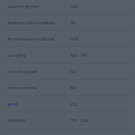
suszona szynka
430
pasteryzowana kiełbasa
93
fermentowana kiełbasa
433
sos rybny
105 – 741
wino musujące
0,2
wino czerwone
6,5
piwo
22,2
awokado
7,6 – 23,8