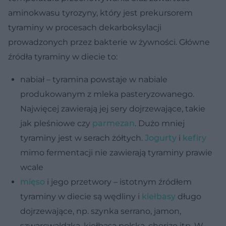
aminokwasu tyrozyny, który jest prekursorem
tyraminy w procesach dekarboksylacji
prowadzonych przez bakterie w żywności. Główne
źródła tyraminy w diecie to:
nabiał – tyramina powstaje w nabiale
produkowanym z mleka pasteryzowanego.
Najwięcej zawierają jej sery dojrzewające, takie
jak pleśniowe czy
parmezan
. Dużo mniej
tyraminy jest w serach żółtych.
Jogurty
i
kefiry
mimo fermentacji nie zawierają tyraminy prawie
wcale
mięso
i jego przetwory – istotnym źródłem
tyraminy w diecie są wędliny i
kiełbasy
długo
dojrzewające, np. szynka serrano, jamon,
szwarcwaldzka, kiełbasa polska, chorizo itp. W