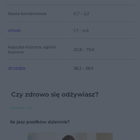
fasola konserwowa
0,7 – 2,2
oliwki
1,7 – 4,6
kapusta kiszona, ogórki
20,8 – 79,6
kiszone
drożdże
38,3 – 38,9
Czy zdrowo się odżywiasz?
Pytanie 1 z 9
Ile jesz posiłków dziennie?