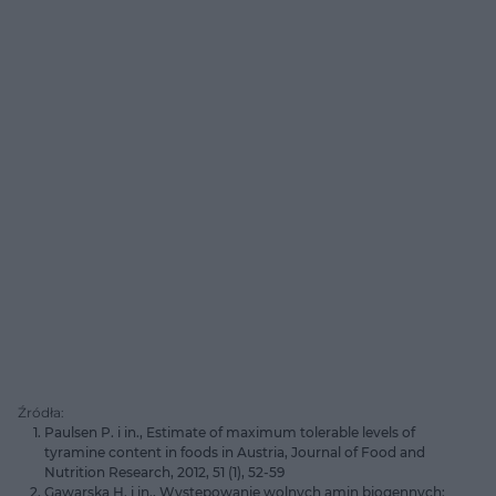
Źródła:
Paulsen P. i in., Estimate of maximum tolerable levels of
tyramine content in foods in Austria, Journal of Food and
Nutrition Research, 2012, 51 (1), 52-59
Gawarska H. i in., Występowanie wolnych amin biogennych: