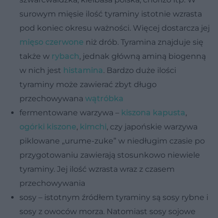
surowym mięsie ilość tyraminy istotnie wzrasta
pod koniec okresu ważności. Więcej dostarcza jej
mięso czerwone
niż drób. Tyramina znajduje się
także w
rybach
, jednak główną aminą biogenną
w nich jest
histamina
. Bardzo duże ilości
tyraminy może zawierać zbyt długo
przechowywana
wątróbka
fermentowane warzywa –
kiszona kapusta
,
ogórki kiszone
,
kimchi
, czy japońskie warzywa
piklowane „urume-zuke” w niedługim czasie po
przygotowaniu zawierają stosunkowo niewiele
tyraminy. Jej ilość wzrasta wraz z czasem
przechowywania
sosy – istotnym źródłem tyraminy są sosy rybne i
sosy z owoców morza. Natomiast sosy sojowe