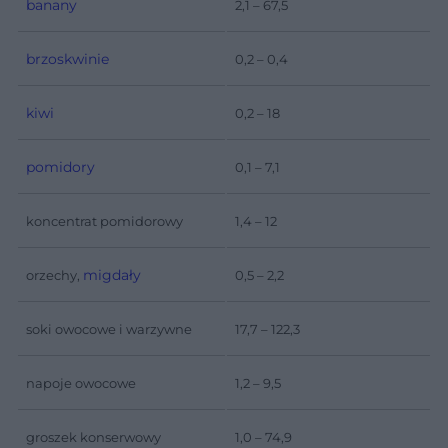
banany
2,1 – 67,5
brzoskwinie
0,2 – 0,4
kiwi
0,2 – 18
pomidory
0,1 – 7,1
koncentrat pomidorowy
1,4 – 12
migdały
orzechy,
0,5 – 2,2
soki owocowe i warzywne
17,7 – 122,3
napoje owocowe
1,2 – 9,5
groszek konserwowy
1,0 – 74,9