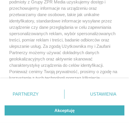
Wawelu
podmioty z Grupy ZPR Media uzyskujemy dostęp i
przechowujemy informacje na urządzeniu oraz
przetwarzamy dane osobowe, takie jak unikalne
identyfikatory, standardowe informacje wysyłane przez
urządzenie czy dane przeglądania w celu zapewniania
spersonalizowanych reklam, wybór spersonalizowanych
treści, pomiar reklam i treści, badanie odbiorców oraz
ulepszanie usług. Za zgodą Użytkownika my i Zaufani
Partnerzy możemy używać dokładnych danych
geolokalizacyjnych oraz aktywnie skanować
charakterystykę urządzenia do celów identyfikacji.
Ponieważ cenimy Twoją prywatność, prosimy o zgodę na
korzystanie z tych technologii poprzez kliknięcie
MUZYKA
„Akceptuję”. Zgoda jest dobrowolna i zawsze możesz ją
zmienić/wycofać klikając przycisk ustawień prywatności
PARTNERZY
USTAWIENIA
znajdujący się w lewym dolnym rogu strony
. Niektóre
"ESKA Hity na Czasie" – playlista,
rodzaje przetwarzania danych nie wymagają zgody
która rozkręci każdą chwilę
Akceptuję
użytkownika, ale masz prawo sprzeciwić się takiemu
przetwarzaniu. Preferencje będą miały zastosowanie tylko
na tej witrynie.