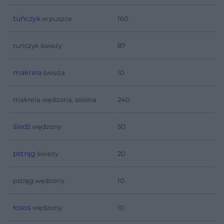
tuńczyk
w puszce
160
tuńczyk świeży
87
makrela
świeża
10
makrela wędzona, solona
240
śledź
wędzony
50
pstrąg
świeży
20
pstrąg wędzony
10
łosoś
wędzony
10