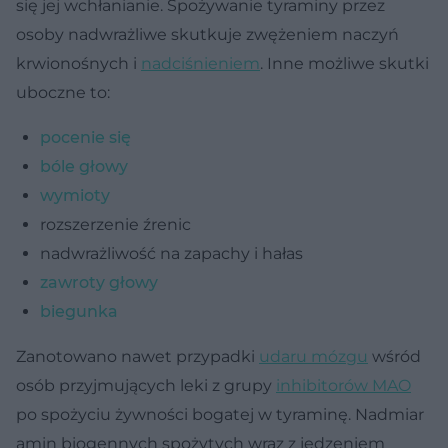
się jej wchłanianie. Spożywanie tyraminy przez
osoby nadwrażliwe skutkuje zwężeniem naczyń
krwionośnych i
nadciśnieniem
. Inne możliwe skutki
uboczne to:
pocenie się
bóle głowy
wymioty
rozszerzenie źrenic
nadwrażliwość na zapachy i hałas
zawroty głowy
biegunka
Zanotowano nawet przypadki
udaru mózgu
wśród
osób przyjmujących leki z grupy
inhibitorów MAO
po spożyciu żywności bogatej w tyraminę. Nadmiar
amin biogennych spożytych wraz z jedzeniem