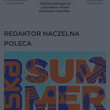
oznacza raka.
wypróżnień
Ciemna smuga na
Chirurg wyjaśnia,
związaną ze
paznokciu może
kiedy potrzebna jest
zdrowiem.
oznaczać czerniaka.
pilna diagnostyka
Większość osób nie
Bob Marley
zna tej normy
zlekceważył ten
objaw
REDAKTOR NACZELNA
POLECA