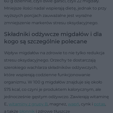
60 g dziennie, czyli dwie garści, czyli 22 migdały.
Mniejsze ilości nadal wspierają dietę, jednak to przy
wyższych porcjach zauważalne jest wyraźne
zmniejszenie markerów stresu oksydacyjnego.
Składniki odżywcze migdałów i dla
kogo są szczególnie polecane
Wpływ migdałów na zdrowie to nie tylko redukcja
stresu oksydacyjnego. Orzechy te dostarczają
szerokiego wachlarza składników odżywczych,
które wspierają codzienne funkcjonowanie
organizmu. W 100 g migdałów znajduje się około
575 kcal, co czyni je produktem kalorycznym, ale
jednocześnie gęstym odżywczo. Zawierają witaminę
E,
witaminy z grupy B
, magnez,
wapń
, cynk i
potas
,
a także
błonnik
i zdrowe tłuszcze