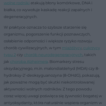
wolne rodniki
atakują błony komórkowe, DNA i
białka, co wywołuje kaskadę reakcji zapalnych i
degeneracyjnych.
W praktyce oznacza to szybsze starzenie się
organizmu, pogorszenie funkcji poznawczych,
osłabienie odporności i większe ryzyko rozwoju
chorób cywilizacyjnych, w tym
miażdżycy
,
cukrzycy
typu 2
czy
chorób neurodegeneracyjnych
, takich
jak
choroba Alzheimera
. Biomarkery stresu
oksydacyjnego, m.in. malondialdehyd (MDA) czy 8-
hydroksy-2’-deoksyguanozyna (8-OHdG), pokazują,
jak poważne mogą być skutki niekontrolowanej
aktywności wolnych rodników. Z tego powodu
coraz więcej uwagi poświęca się żywności bogatej w
antyoksydanty, która naturalnie wspiera organizm w