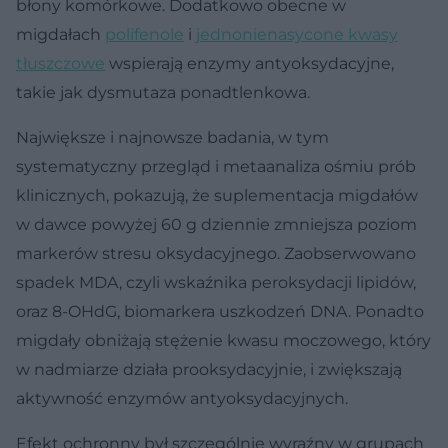
błony komórkowe. Dodatkowo obecne w
migdałach
polifenole
i
jednonienasycone kwasy
tłuszczowe
wspierają enzymy antyoksydacyjne,
takie jak dysmutaza ponadtlenkowa.
Największe i najnowsze badania, w tym
systematyczny przegląd i metaanaliza ośmiu prób
klinicznych, pokazują, że suplementacja migdałów
w dawce powyżej 60 g dziennie zmniejsza poziom
markerów stresu oksydacyjnego. Zaobserwowano
spadek MDA, czyli wskaźnika peroksydacji lipidów,
oraz 8-OHdG, biomarkera uszkodzeń DNA. Ponadto
migdały obniżają stężenie kwasu moczowego, który
w nadmiarze działa prooksydacyjnie, i zwiększają
aktywność enzymów antyoksydacyjnych.
Efekt ochronny był szczególnie wyraźny w grupach