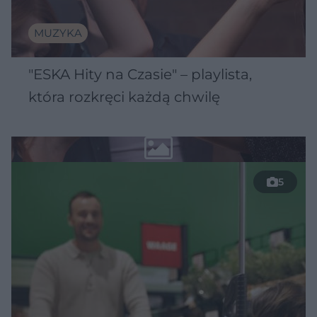
MUZYKA
"ESKA Hity na Czasie" – playlista,
która rozkręci każdą chwilę
5