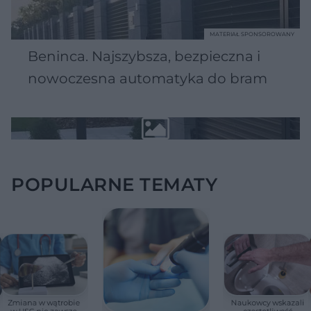
MATERIAŁ SPONSOROWANY
Beninca. Najszybsza, bezpieczna i
nowoczesna automatyka do bram
POPULARNE TEMATY
Zmiana w wątrobie
Naukowcy wskazali
w USG nie zawsze
częstotliwość