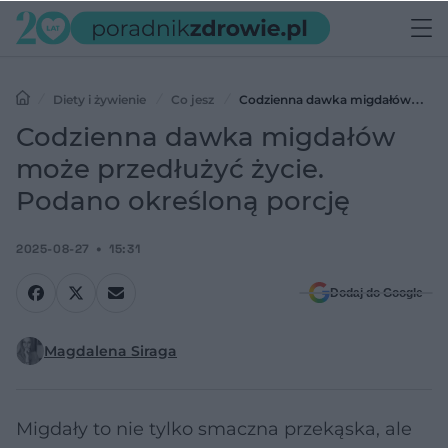
Diety i żywienie
Co jesz
Codzienna dawka migdałów
może przedłużyć życie. Podano określoną porcję
Codzienna dawka migdałów
może przedłużyć życie.
Podano określoną porcję
2025-08-27
15:31
Dodaj do Google
Magdalena Siraga
Migdały to nie tylko smaczna przekąska, ale