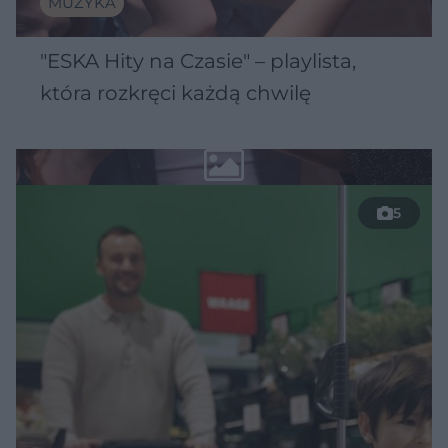
MUZYKA
"ESKA Hity na Czasie" – playlista,
która rozkręci każdą chwilę
5