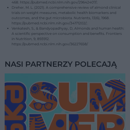
468. https://pubmed.ncbi.nlm.nih.gov/29642407/;
Dreher, M. L. (2021). A comprehensive review of almond clinical
trials on weight measures, metabolic health biomarkers and
outcomes, and the gut microbiota. Nutrients, 13(6), 1968.
https://pubmed.ncbi.nlm.nih.gov/34171202/;
Venkatesh, S., & Bandyopadhyay, D, Almonds and human health:
A scientific perspective on consumption and benefits. Frontiers
in Nutrition, 9, 893912.
https://pubmed.ncbi.nlm.nih.gov/36227658/
NASI PARTNERZY POLECAJĄ