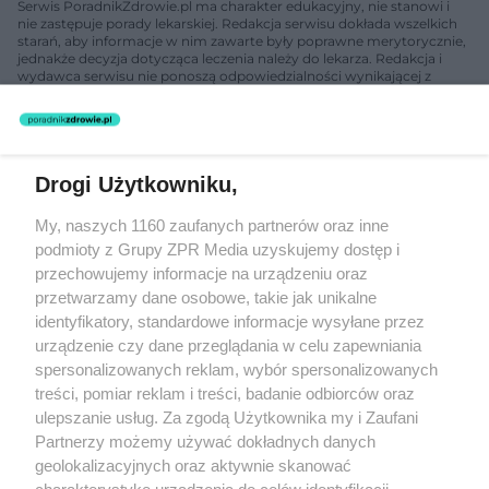
Serwis PoradnikZdrowie.pl ma charakter edukacyjny, nie stanowi i
nie zastępuje porady lekarskiej. Redakcja serwisu dokłada wszelkich
starań, aby informacje w nim zawarte były poprawne merytorycznie,
jednakże decyzja dotycząca leczenia należy do lekarza. Redakcja i
wydawca serwisu nie ponoszą odpowiedzialności wynikającej z
zastosowania informacji zamieszczonych na stronach serwisu, który
nie prowadzi działalności leczniczej polegającej na udzielaniu
świadczeń zdrowotnych w rozumieniu art. 3 ust 1 ustawy o
działalności leczniczej.
Drogi Użytkowniku,
Żaden utwór zamieszczony w serwisie nie może być powielany i
My, naszych 1160 zaufanych partnerów oraz inne
rozpowszechniany lub dalej rozpowszechniany w jakikolwiek sposób
podmioty z Grupy ZPR Media uzyskujemy dostęp i
(w tym także elektroniczny lub mechaniczny) na jakimkolwiek polu
eksploatacji w jakiejkolwiek formie, włącznie z umieszczaniem w
przechowujemy informacje na urządzeniu oraz
Internecie bez pisemnej zgody właściciela praw. Jakiekolwiek użycie
przetwarzamy dane osobowe, takie jak unikalne
lub wykorzystanie utworów w całości lub w części z naruszeniem
identyfikatory, standardowe informacje wysyłane przez
prawa, tzn. bez właściwej zgody, jest zabronione pod groźbą kary i
może być ścigane prawnie.
urządzenie czy dane przeglądania w celu zapewniania
spersonalizowanych reklam, wybór spersonalizowanych
treści, pomiar reklam i treści, badanie odbiorców oraz
ulepszanie usług. Za zgodą Użytkownika my i Zaufani
Partnerzy możemy używać dokładnych danych
geolokalizacyjnych oraz aktywnie skanować
charakterystykę urządzenia do celów identyfikacji.