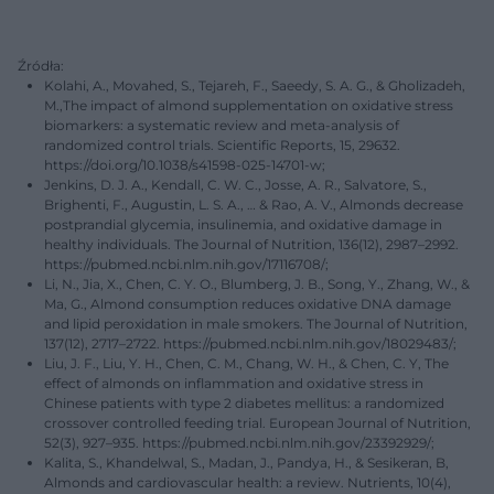
Źródła:
Kolahi, A., Movahed, S., Tejareh, F., Saeedy, S. A. G., & Gholizadeh,
M.,The impact of almond supplementation on oxidative stress
biomarkers: a systematic review and meta-analysis of
randomized control trials. Scientific Reports, 15, 29632.
https://doi.org/10.1038/s41598-025-14701-w;
Jenkins, D. J. A., Kendall, C. W. C., Josse, A. R., Salvatore, S.,
Brighenti, F., Augustin, L. S. A., … & Rao, A. V., Almonds decrease
postprandial glycemia, insulinemia, and oxidative damage in
healthy individuals. The Journal of Nutrition, 136(12), 2987–2992.
https://pubmed.ncbi.nlm.nih.gov/17116708/;
Li, N., Jia, X., Chen, C. Y. O., Blumberg, J. B., Song, Y., Zhang, W., &
Ma, G., Almond consumption reduces oxidative DNA damage
and lipid peroxidation in male smokers. The Journal of Nutrition,
137(12), 2717–2722. https://pubmed.ncbi.nlm.nih.gov/18029483/;
Liu, J. F., Liu, Y. H., Chen, C. M., Chang, W. H., & Chen, C. Y, The
effect of almonds on inflammation and oxidative stress in
Chinese patients with type 2 diabetes mellitus: a randomized
crossover controlled feeding trial. European Journal of Nutrition,
52(3), 927–935. https://pubmed.ncbi.nlm.nih.gov/23392929/;
Kalita, S., Khandelwal, S., Madan, J., Pandya, H., & Sesikeran, B,
Almonds and cardiovascular health: a review. Nutrients, 10(4),