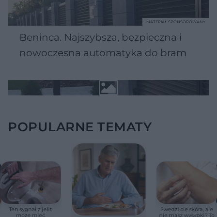
MATERIAŁ SPONSOROWANY
Beninca. Najszybsza, bezpieczna i
nowoczesna automatyka do bram
POPULARNE TEMATY
Ten sygnał z jelit
Swędzi cię skóra, ale
może mieć
nie masz wysypki? To