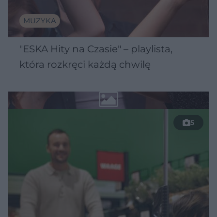
MUZYKA
"ESKA Hity na Czasie" – playlista,
która rozkręci każdą chwilę
5