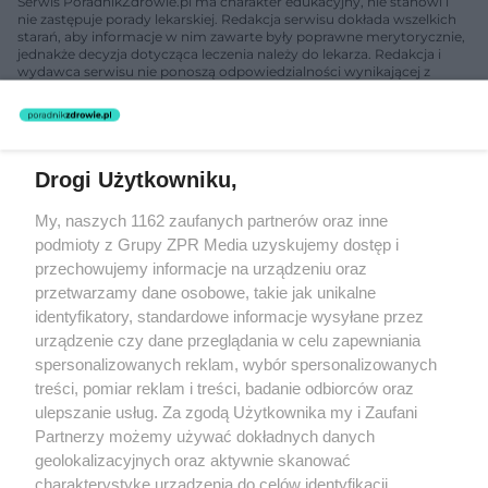
Serwis PoradnikZdrowie.pl ma charakter edukacyjny, nie stanowi i
nie zastępuje porady lekarskiej. Redakcja serwisu dokłada wszelkich
starań, aby informacje w nim zawarte były poprawne merytorycznie,
jednakże decyzja dotycząca leczenia należy do lekarza. Redakcja i
wydawca serwisu nie ponoszą odpowiedzialności wynikającej z
zastosowania informacji zamieszczonych na stronach serwisu, który
nie prowadzi działalności leczniczej polegającej na udzielaniu
świadczeń zdrowotnych w rozumieniu art. 3 ust 1 ustawy o
działalności leczniczej.
Drogi Użytkowniku,
Żaden utwór zamieszczony w serwisie nie może być powielany i
My, naszych 1162 zaufanych partnerów oraz inne
rozpowszechniany lub dalej rozpowszechniany w jakikolwiek sposób
podmioty z Grupy ZPR Media uzyskujemy dostęp i
(w tym także elektroniczny lub mechaniczny) na jakimkolwiek polu
eksploatacji w jakiejkolwiek formie, włącznie z umieszczaniem w
przechowujemy informacje na urządzeniu oraz
Internecie bez pisemnej zgody właściciela praw. Jakiekolwiek użycie
przetwarzamy dane osobowe, takie jak unikalne
lub wykorzystanie utworów w całości lub w części z naruszeniem
identyfikatory, standardowe informacje wysyłane przez
prawa, tzn. bez właściwej zgody, jest zabronione pod groźbą kary i
może być ścigane prawnie.
urządzenie czy dane przeglądania w celu zapewniania
spersonalizowanych reklam, wybór spersonalizowanych
treści, pomiar reklam i treści, badanie odbiorców oraz
ulepszanie usług. Za zgodą Użytkownika my i Zaufani
Partnerzy możemy używać dokładnych danych
geolokalizacyjnych oraz aktywnie skanować
charakterystykę urządzenia do celów identyfikacji.