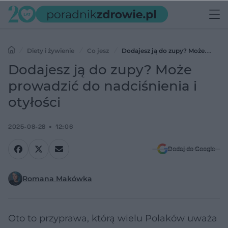
Diety i żywienie
Co jesz
Dodajesz ją do zupy? Może
prowadzić do nadciśnienia i otyłości
Dodajesz ją do zupy? Może
prowadzić do nadciśnienia i
otyłości
2025-08-28
12:06
Dodaj do Google
Romana Makówka
Oto to przyprawa, którą wielu Polaków uważa