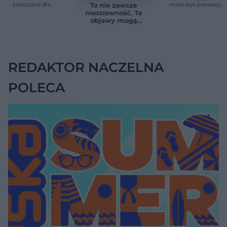
znaczenie dla
może być pierwszy
To nie zawsze
zdrowia. Naukowcy
cichy sygnał raka
niestrawność. Te
wskazali zdrowy
trzustki, zanim
objawy mogą
zakres
pojawią się inne
wskazywać na raka
objawy
trzustki
REDAKTOR NACZELNA
POLECA