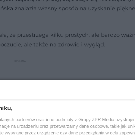
yńska
znalazła własny sposób na uzyskanie pięknej
a, że przestrzega kilku prostych, ale bardzo waż
oczucie, ale także na zdrowie i wygląd.
niku,
fanych partnerów oraz inne podmioty z Grupy ZPR Media uzyskujem
cje na urządzeniu oraz przetwarzamy dane osobowe, takie jak unika
je wysyłane przez urządzenie czy dane przeglądania w celu zapewn