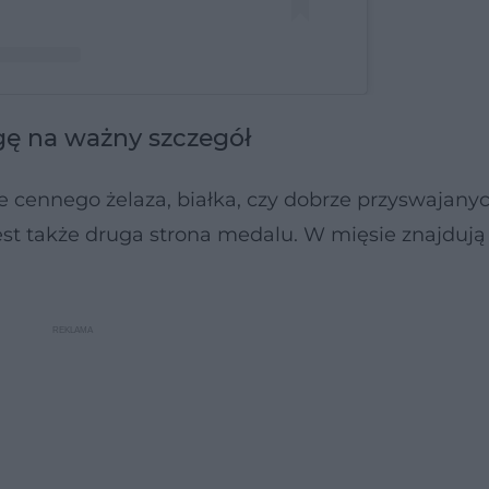
@pieczynskaofficial) ਰਾਹੀਂ ਸਾਂਝੀ ਕੀਤੀ ਕੋਈ ਪੋਸਟ
gę na ważny szczegół
 cennego żelaza, białka, czy dobrze przyswajany
t także druga strona medalu. W mięsie znajdują 