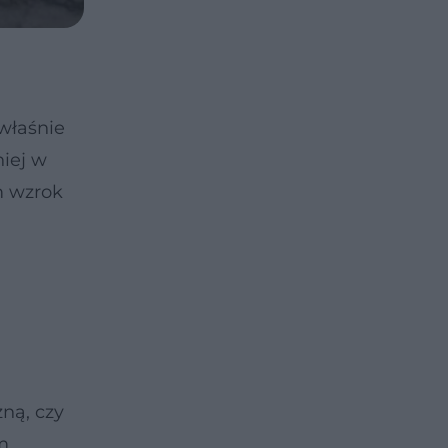
 właśnie
iej w
m wzrok
zną, czy
m