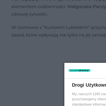
elementem codzienności.
Małgorzata Piecz
zdrowej sylwetki.
W rozmowie z “Kurierem Lubelskim” przyznał
zasad, które wpływają nie tylko na jej samop
Drogi Użytkow
My, naszych 1160 zau
przechowujemy informa
standardowe informac