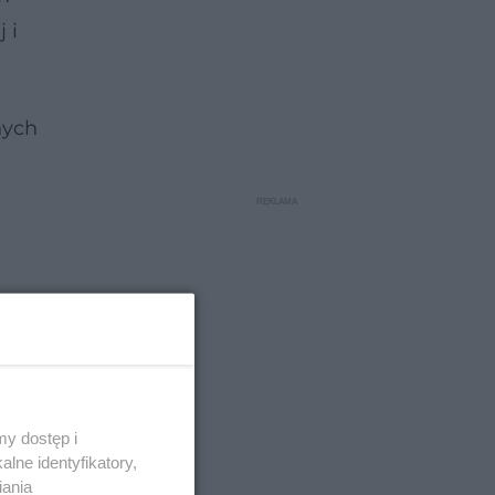
 i
nych
y dostęp i
lne identyfikatory,
iania