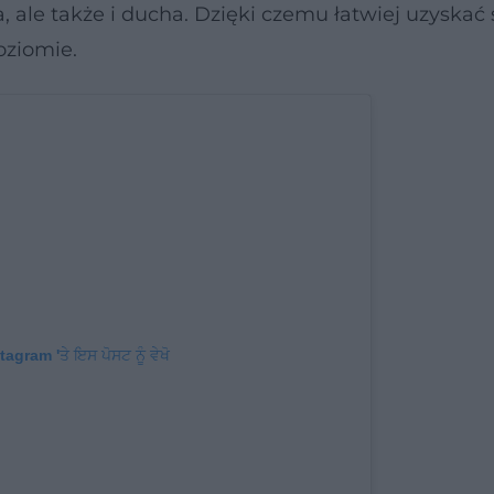
, ale także i ducha. Dzięki czemu łatwiej uzyskać 
oziomie.
tagram 'ਤੇ ਇਸ ਪੋਸਟ ਨੂੰ ਵੇਖੋ