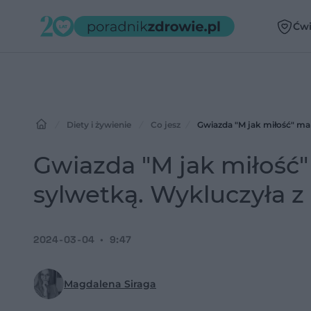
Ćwi
Diety i żywienie
Co jesz
Gwiazda "M jak miłość" ma 
Gwiazda "M jak miłość"
sylwetką. Wykluczyła z 
2024-03-04
9:47
Magdalena Siraga