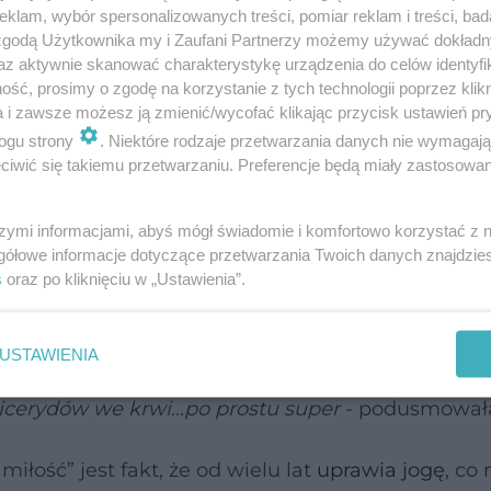
klam, wybór spersonalizowanych treści, pomiar reklam i treści, bad
 zgodą Użytkownika my i Zaufani Partnerzy możemy używać dokład
az aktywnie skanować charakterystykę urządzenia do celów identyfi
odmawia, ale wie też, jak dużą wagę przykładam 
ść, prosimy o zgodę na korzystanie z tych technologii poprzez klikn
im etycznego podejścia do pozyskiwania produkt
a i zawsze możesz ją zmienić/wycofać klikając przycisk ustawień pr
ogu strony
. Niektóre rodzaje przetwarzania danych nie wymagaj
nabiał i jajka pochodzenia organicznego. Nie ch
iwić się takiemu przetwarzaniu. Preferencje będą miały zastosowanie
ła aktorka.
szymi informacjami, abyś mógł świadomie i komfortowo korzystać z
 aktywna w mediach społecznościowych. Gdzie ins
gółowe informacje dotyczące przetwarzania Twoich danych znajdzi
isy na wegetariańskie dania i dzieli się cennymi
s
oraz po kliknięciu w „Ustawienia”.
do tego, że warto sięgać po sok z pomarańczy.
USTAWIENIA
eciwdziała miażdżycy i cukrzycy typu 2, nadciśnie
icerydów we krwi…po prostu super
- podusmował
łość” jest fakt, że od wielu lat
uprawia jogę
, co