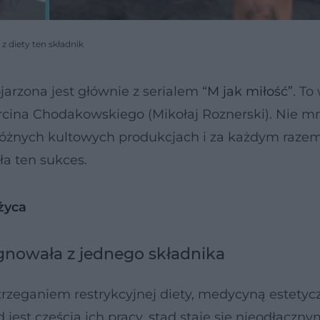
z diety ten składnik
arzona jest głównie z serialem “
M jak miłość”
. To
cina Chodakowskiego (Mikołaj Roznerski). Nie mn
 różnych kultowych produkcjach i za każdym raze
ła ten sukces.
życa
gnowała z jednego składnika
strzeganiem restrykcyjnej diety, medycyną estetyc
est częścią ich pracy, stąd staje się nieodłączny