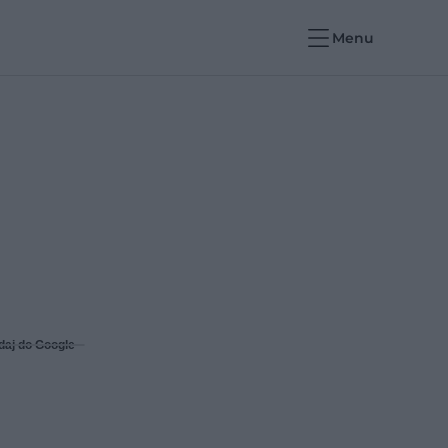
Menu
daj do Google