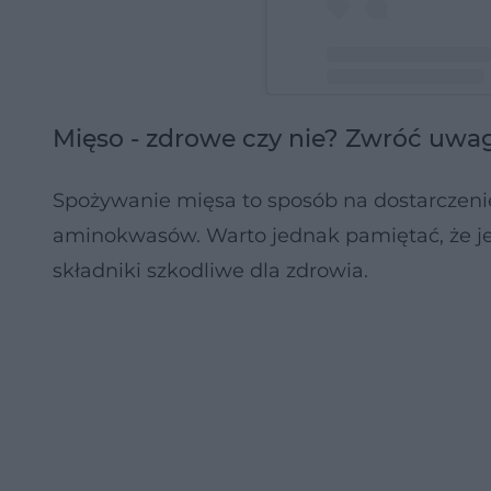
Małgorzata Pieczyńska (
Mięso - zdrowe czy nie? Zwróć uwa
Spożywanie mięsa to sposób na dostarczenie
aminokwasów. Warto jednak pamiętać, że jes
składniki szkodliwe dla zdrowia.