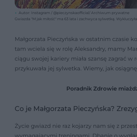
Autor: Instagram / @pieczynskaofficial/ Archiwum prywatne
Gwiazda "M jak miłość" ma 63 lata i zachwyca sylwetką. Wykluczyła 
Małgorzata Pieczyńska w ostatnim czasie koj
tam wciela się w rolę Aleksandry, mamy Mar
ciągu swojej kariery miała szansę zagrać w
przykuwała jej sylwetka. Wiemy, jak osiągnę
Poradnik Zdrowie miażd
Co je Małgorzata Pieczyńska? Zrezy
Życie gwiazd nie raz kojarzy nam się z prze
wymagającymi treningami. Dbanie o wygląd j