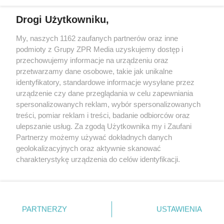
działalności leczniczej.
Drogi Użytkowniku,
Żaden utwór zamieszczony w serwisie nie może być powielany i
My, naszych 1162 zaufanych partnerów oraz inne
rozpowszechniany lub dalej rozpowszechniany w jakikolwiek sposób
podmioty z Grupy ZPR Media uzyskujemy dostęp i
(w tym także elektroniczny lub mechaniczny) na jakimkolwiek polu
eksploatacji w jakiejkolwiek formie, włącznie z umieszczaniem w
przechowujemy informacje na urządzeniu oraz
Internecie bez pisemnej zgody właściciela praw. Jakiekolwiek użycie
przetwarzamy dane osobowe, takie jak unikalne
lub wykorzystanie utworów w całości lub w części z naruszeniem
identyfikatory, standardowe informacje wysyłane przez
prawa, tzn. bez właściwej zgody, jest zabronione pod groźbą kary i
może być ścigane prawnie.
urządzenie czy dane przeglądania w celu zapewniania
spersonalizowanych reklam, wybór spersonalizowanych
treści, pomiar reklam i treści, badanie odbiorców oraz
ulepszanie usług. Za zgodą Użytkownika my i Zaufani
Partnerzy możemy używać dokładnych danych
geolokalizacyjnych oraz aktywnie skanować
charakterystykę urządzenia do celów identyfikacji.
O nas
Ponieważ cenimy Twoją prywatność, prosimy o zgodę na
korzystanie z tych technologii poprzez kliknięcie
Informacje prawne
„Akceptuję”. Zgoda jest dobrowolna i zawsze możesz ją
zmienić/wycofać klikając przycisk ustawień prywatności
Nasze serwisy
PARTNERZY
USTAWIENIA
znajdujący się w lewym dolnym rogu strony
. Niektóre