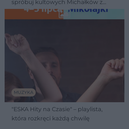
spróbuj kultowych Michałków z
Wawelu
MUZYKA
"ESKA Hity na Czasie" – playlista,
która rozkręci każdą chwilę