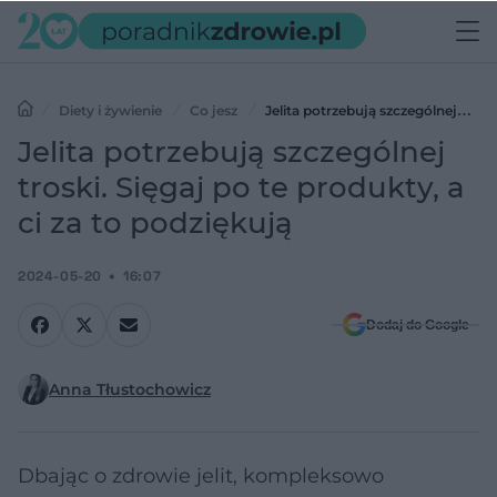
Diety i żywienie
Co jesz
Jelita potrzebują szczególnej
troski. Sięgaj po te produkty, a ci za to podziękują
Jelita potrzebują szczególnej
troski. Sięgaj po te produkty, a
ci za to podziękują
2024-05-20
16:07
Dodaj do Google
Anna Tłustochowicz
Dbając o zdrowie jelit, kompleksowo