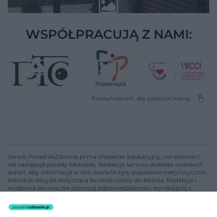
WSPÓŁPRACUJĄ Z NAMI:
Serwis PoradnikZdrowie.pl ma charakter edukacyjny, nie stanowi i
nie zastępuje porady lekarskiej. Redakcja serwisu dokłada wszelkich
starań, aby informacje w nim zawarte były poprawne merytorycznie,
jednakże decyzja dotycząca leczenia należy do lekarza. Redakcja i
wydawca serwisu nie ponoszą odpowiedzialności wynikającej z
zastosowania informacji zamieszczonych na stronach serwisu, który
nie prowadzi działalności leczniczej polegającej na udzielaniu
świadczeń zdrowotnych w rozumieniu art. 3 ust 1 ustawy o