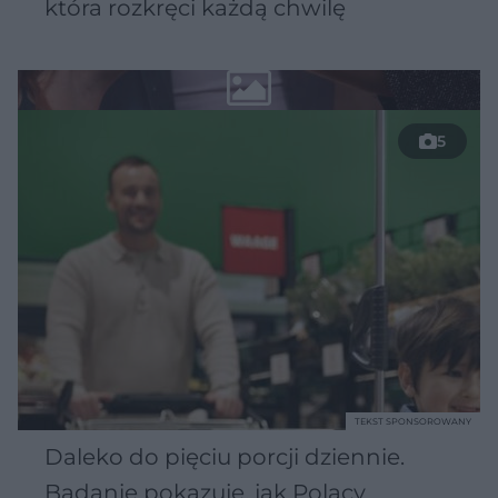
która rozkręci każdą chwilę
5
TEKST SPONSOROWANY
Daleko do pięciu porcji dziennie.
Badanie pokazuje, jak Polacy