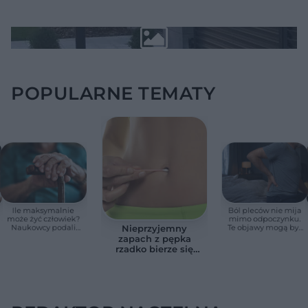
POPULARNE TEMATY
Ile maksymalnie
Ból pleców nie mija
może żyć człowiek?
mimo odpoczynku.
Naukowcy podali
Te objawy mogą być
Nieprzyjemny
zaskakującą liczbę
sygnałem raka
zapach z pępka
rzadko bierze się
znikąd. Jeden objaw
zmienia wszystko