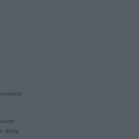
ywowana
ature
ć dietą