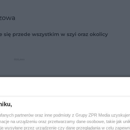
czowa
e się przede wszystkim w szyi oraz okolicy
niku,
fanych partnerów oraz inne podmioty z Grupy ZPR Media uzyskujem
cje na urządzeniu oraz przetwarzamy dane osobowe, takie jak unika
je wysyłane przez urządzenie czy dane przeglądania w celu zapewn