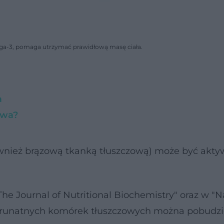
ga-3, pomaga utrzymać prawidłową masę ciała.
a
owa?
nież brązową tkanką tłuszczową) może być akt
e Journal of Nutritional Biochemistry" oraz w "N
runatnych komórek tłuszczowych można pobudzi