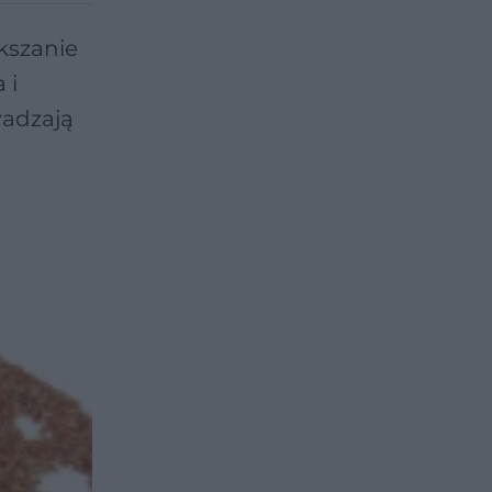
kszanie
 i
wadzają