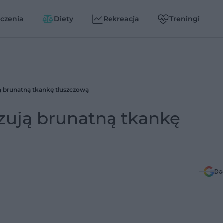
czenia
Diety
Rekreacja
Treningi
 brunatną tkankę tłuszczową
zują brunatną tkankę
Do