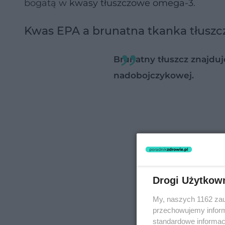
bogatą w
kwasy tłuszczowe omega-3
.
Kwas EPA a brunatna tkanka tłusz
Brunatny tłuszcz znajduj
nadobojczykowej.
Drogi Użytkow
My, naszych 1162 zau
przechowujemy informa
standardowe informac