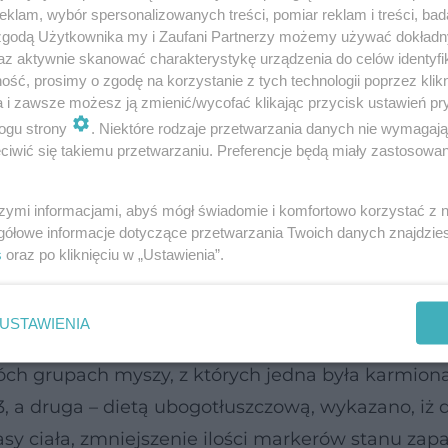
klam, wybór spersonalizowanych treści, pomiar reklam i treści, bad
 zgodą Użytkownika my i Zaufani Partnerzy możemy używać dokład
az aktywnie skanować charakterystykę urządzenia do celów identyfi
atną tkanką tłuszczową (BAT) zwiększyło się, g
ść, prosimy o zgodę na korzystanie z tych technologii poprzez klikn
eku dorosłym, a wysoka zawartość brunatnych kom
a i zawsze możesz ją zmienić/wycofać klikając przycisk ustawień pr
ogu strony
. Niektóre rodzaje przetwarzania danych nie wymagaj
zykiem otyłości,
cukrzycy typu 2
i innych chorób
iwić się takiemu przetwarzaniu. Preferencje będą miały zastosowanie
szymi informacjami, abyś mógł świadomie i komfortowo korzystać z
duje się w organizmach noworodków, a jej poziom
gółowe informacje dotyczące przetwarzania Twoich danych znajdzi
owej tkanki tłuszczowej. Okazuje się, że liczne
s
oraz po kliknięciu w „Ustawienia”.
h omega-3 (szczególnie EPA) są powiązane z
unatnych komórek tłuszczowych.
USTAWIENIA
 grupach myszy, z których jedna była karmiona
a druga – dietą ubogotłuszczową, wykazano, iż d
ciała, zmniejszenie ilości markerów stanu zap