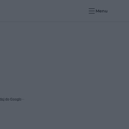
Menu
daj do Google