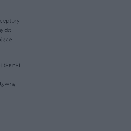
ceptory
ię do
ające
j tkanki
ktywną