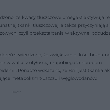
dzono, że kwasy tłuszczowe omega-3 aktywują re
atnej tkanki tłuszczowej, a także przyczyniają s
zowych, czyli przekształcania w aktywne, pobudz
zeń stwierdzono, że zwiększanie ilości brunatne
ne w walce z otyłością i zapobiegać chorobom
lipidemii. Ponadto wskazano, że BAT jest tkanką a
ujące metabolizm tłuszczu i węglowodanów.