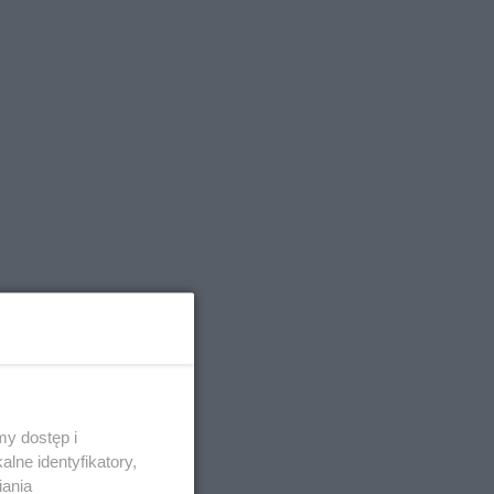
y dostęp i
lne identyfikatory,
iania