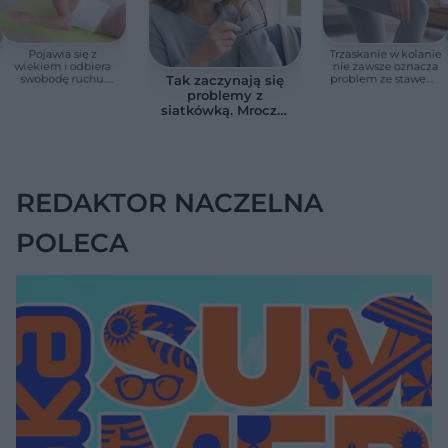
Pojawia się z
Trzaskanie w kolanie
wiekiem i odbiera
nie zawsze oznacza
swobodę ruchu.
problem ze stawem.
Tak zaczynają się
Wdowi garb można
Ten sygnał zmienia
problemy z
zmniejszyć
sytuację.
siatkówką. Mroczki
przed oczami
bywają pierwszym
sygnałem
REDAKTOR NACZELNA
POLECA