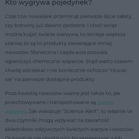
Kto wygrywa pojedynek?
Czas tzw. nowalijek przeminął, pierwsze liście sałaty,
czy botwiny już dawno zjedzone. I choć wciąż
można kupić świeże warzywa, to istnieje większa
szansa, że są to produkty zawierające mniej
nawozów. Słoneczna i ciepła aura pozwala
ograniczyć chemiczne wsparcie. Stąd warto czasem
chwilę odczekać i nie koniecznie ochoczo “rzucać
się" na pierwsze dostępne produkty.
Poza kwestią nawozów ważne jest także to, jak
przechowywane i transportowane są
świeże
warzywa
. Jak wskazuje “Science Alert”, to właśnie te
dwa czynniki mogą wpływać na zawartość
składników odżywczych świeżych warzyw i owoców.
Oczywiście nie chodzi o to, by rezygnować z ich