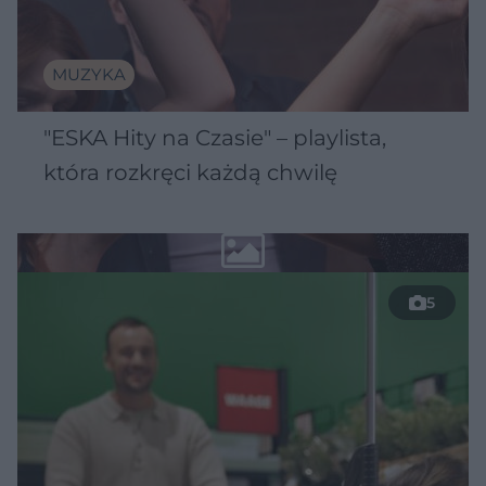
MUZYKA
"ESKA Hity na Czasie" – playlista,
która rozkręci każdą chwilę
5