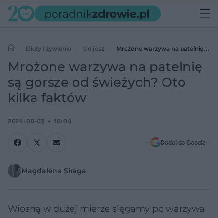
Diety i żywienie
Co jesz
Mrożone warzywa na patelnię są
gorsze od świeżych? Oto kilka faktów
Mrożone warzywa na patelnię
są gorsze od świeżych? Oto
kilka faktów
2024-06-03
10:04
Dodaj do Google
Magdalena Siraga
Wiosną w dużej mierze sięgamy po warzywa