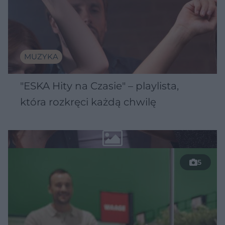
MUZYKA
"ESKA Hity na Czasie" – playlista,
która rozkręci każdą chwilę
5