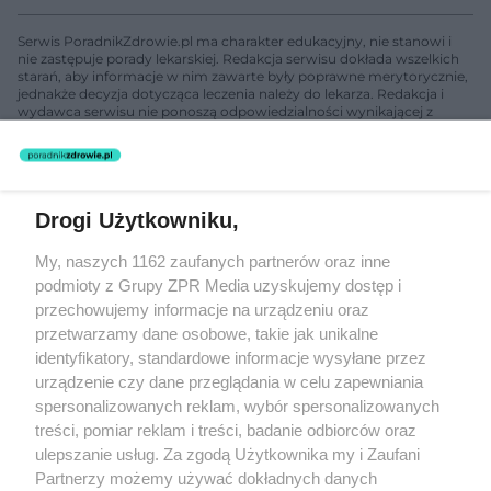
Serwis PoradnikZdrowie.pl ma charakter edukacyjny, nie stanowi i
nie zastępuje porady lekarskiej. Redakcja serwisu dokłada wszelkich
starań, aby informacje w nim zawarte były poprawne merytorycznie,
jednakże decyzja dotycząca leczenia należy do lekarza. Redakcja i
wydawca serwisu nie ponoszą odpowiedzialności wynikającej z
zastosowania informacji zamieszczonych na stronach serwisu, który
nie prowadzi działalności leczniczej polegającej na udzielaniu
świadczeń zdrowotnych w rozumieniu art. 3 ust 1 ustawy o
działalności leczniczej.
Drogi Użytkowniku,
Żaden utwór zamieszczony w serwisie nie może być powielany i
My, naszych 1162 zaufanych partnerów oraz inne
rozpowszechniany lub dalej rozpowszechniany w jakikolwiek sposób
podmioty z Grupy ZPR Media uzyskujemy dostęp i
(w tym także elektroniczny lub mechaniczny) na jakimkolwiek polu
eksploatacji w jakiejkolwiek formie, włącznie z umieszczaniem w
przechowujemy informacje na urządzeniu oraz
Internecie bez pisemnej zgody właściciela praw. Jakiekolwiek użycie
przetwarzamy dane osobowe, takie jak unikalne
lub wykorzystanie utworów w całości lub w części z naruszeniem
identyfikatory, standardowe informacje wysyłane przez
prawa, tzn. bez właściwej zgody, jest zabronione pod groźbą kary i
może być ścigane prawnie.
urządzenie czy dane przeglądania w celu zapewniania
spersonalizowanych reklam, wybór spersonalizowanych
treści, pomiar reklam i treści, badanie odbiorców oraz
ulepszanie usług. Za zgodą Użytkownika my i Zaufani
Partnerzy możemy używać dokładnych danych