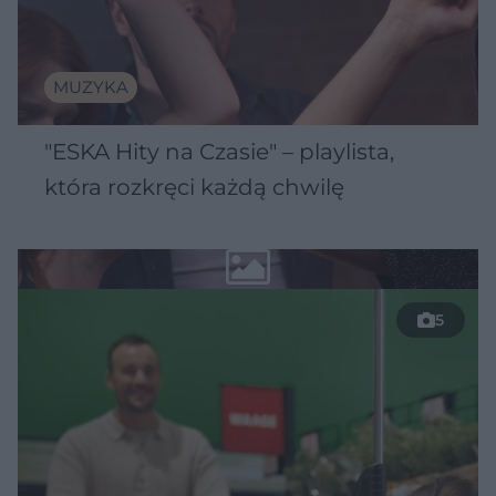
MUZYKA
"ESKA Hity na Czasie" – playlista,
która rozkręci każdą chwilę
5