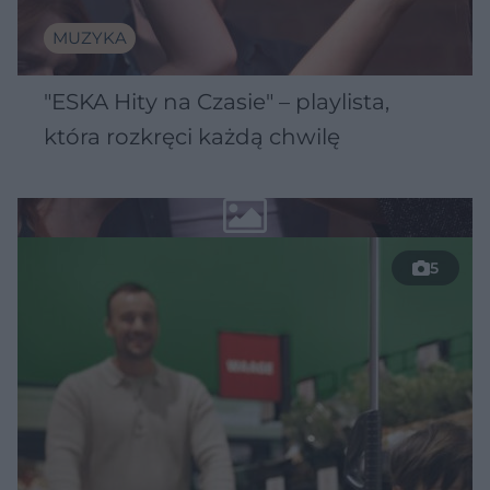
MUZYKA
"ESKA Hity na Czasie" – playlista,
która rozkręci każdą chwilę
5