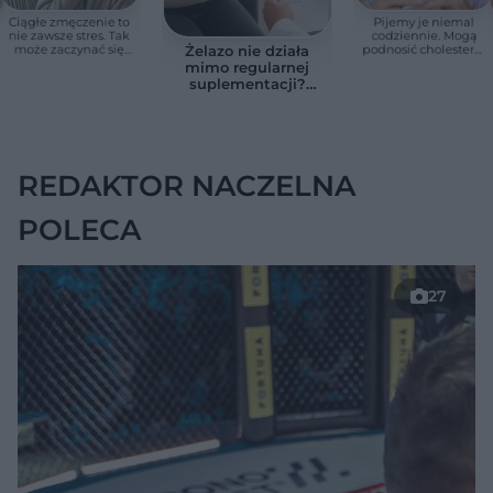
Ciągłe zmęczenie to
Pijemy je niemal
nie zawsze stres. Tak
codziennie. Mogą
może zaczynać się
podnosić cholesterol
Żelazo nie działa
niedoczynność
i zwiększać ryzyko
mimo regularnej
tarczycy
chorób serca
suplementacji?
Przyczyna może
ukrywać się w
jelitach
REDAKTOR NACZELNA
POLECA
27