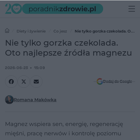
Diety i żywienie
Co jesz
Nie tylko gorzka czekolada. Oto
najlepsze źródła magnezu
Nie tylko gorzka czekolada.
Oto najlepsze źródła magnezu
2026-06-23
15:09
Dodaj do Google
Romana Makówka
Magnez wspiera sen, energię, regenerację
mięśni, pracę nerwów i kontrolę poziomu