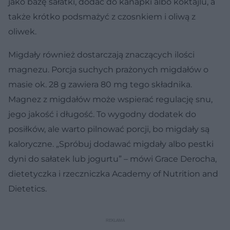
jako bazę sałatki, dodać do kanapki albo koktajlu, a
także krótko podsmażyć z czosnkiem i oliwą z
oliwek.
Migdały również dostarczają znaczących ilości
magnezu. Porcja suchych prażonych migdałów o
masie ok. 28 g zawiera 80 mg tego składnika.
Magnez z migdałów może wspierać regulację snu,
jego jakość i długość. To wygodny dodatek do
posiłków, ale warto pilnować porcji, bo migdały są
kaloryczne. „Spróbuj dodawać migdały albo pestki
dyni do sałatek lub jogurtu” – mówi Grace Derocha,
dietetyczka i rzeczniczka Academy of Nutrition and
Dietetics.