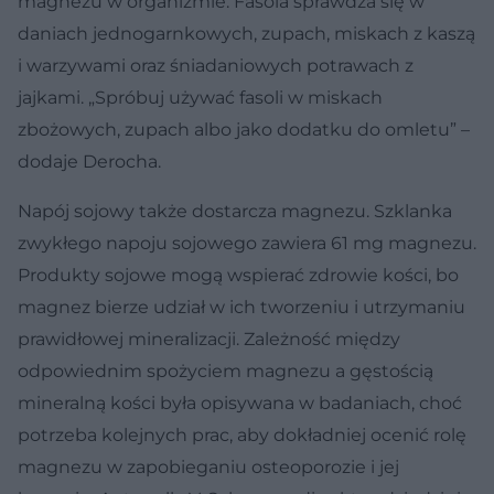
magnezu w organizmie. Fasola sprawdza się w
daniach jednogarnkowych, zupach, miskach z kaszą
i warzywami oraz śniadaniowych potrawach z
jajkami. „Spróbuj używać fasoli w miskach
zbożowych, zupach albo jako dodatku do omletu” –
dodaje Derocha.
Napój sojowy także dostarcza magnezu. Szklanka
zwykłego napoju sojowego zawiera 61 mg magnezu.
Produkty sojowe mogą wspierać zdrowie kości, bo
magnez bierze udział w ich tworzeniu i utrzymaniu
prawidłowej mineralizacji. Zależność między
odpowiednim spożyciem magnezu a gęstością
mineralną kości była opisywana w badaniach, choć
potrzeba kolejnych prac, aby dokładniej ocenić rolę
magnezu w zapobieganiu osteoporozie i jej